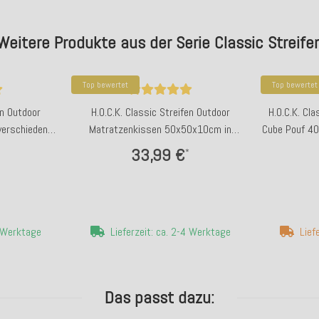
Weitere Produkte aus der Serie Classic Streife
Top bewertet
Top bewertet
en Outdoor
H.O.C.K. Classic Streifen Outdoor
H.O.C.K. Cl
verschiedenen
Matratzenkissen 50x50x10cm in
Cube Pouf 40
verschiedenen Farben
33,99 €
*
4 Werktage
Lieferzeit: ca. 2-4 Werktage
Lief
Das passt dazu: