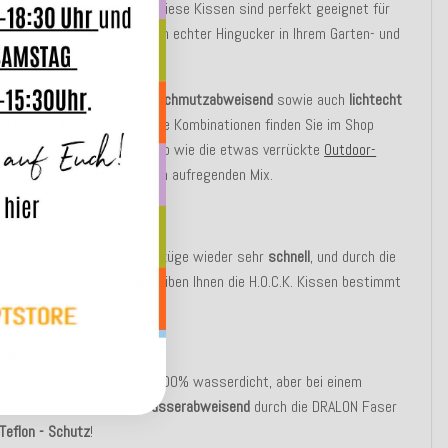
es
und
praktisches
Kissen. Diese Kissen sind perfekt geeignet für
n
- oder
Außenbereich
und ein echter Hingucker in Ihrem Garten- und
nbereich.
oorstoff ist
wasser
- und
schmutzabweisend
sowie auch
lichtecht
chbar
bei 40°. Für passende Kombinationen finden Sie im Shop
Outdoor-Serie-Classic-Uni
, so wie die etwas verrückte
Outdoor-
ach-Life Kollektion
, für einen aufregenden Mix.
hkeit hat keine Grenzen!
rkem Regen
trocknen
die Bezüge wieder sehr
schnell
, und durch die
lresistente Ausrüstung
bleiben Ihnen die H.O.C.K. Kissen bestimmt
ge erhalten!
UNG:
Outdoor Kissen sind nicht 100% wasserdicht, aber bei einem
 Regenschauer sind sie
wasserabweisend
durch die DRALON Faser
Teflon - Schutz
!