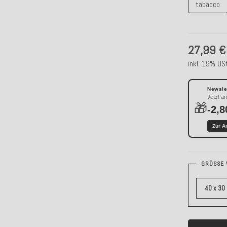
tabacco
27,99 €
inkl. 19% USt
Newslet
Jetzt a
🎁
-2,8
Zur A
GRÖSSE 
40 x 30