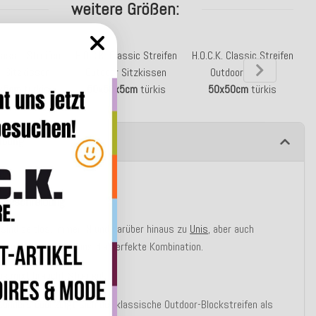
weitere Größen:
lassic Streifen
H.O.C.K. Classic Streifen
H.O.C.K. Classic Streifen
H
r Sitzkissen
Outdoor Sitzkissen
Outdoor Kissen
x5cm
türkis
50x50x5cm
türkis
50x50cm
türkis
ibung
tbeschreibung
 sind zeitlos, immer IN und darüber hinaus zu
Unis
, aber auch
 gemusterten Dessins die perfekte Kombination.
rne
mixt
braucht Streifen!
onders cool zeigt sich der klassische Outdoor-Blockstreifen als