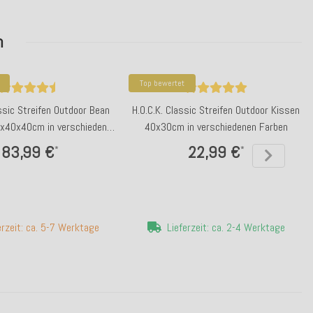
n
Top bewertet
assic Streifen Outdoor Bean
H.O.C.K. Classic Streifen Outdoor Kissen
x40x40cm in verschiedenen
40x30cm in verschiedenen Farben
Farben
83,99 €
22,99 €
*
*
erzeit: ca. 5-7 Werktage
Lieferzeit: ca. 2-4 Werktage