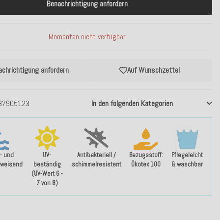
Benachrichtigung anfordern
Momentan nicht verfügbar
achrichtigung anfordern
Auf Wunschzettel
37905123
In den folgenden Kategorien
- und
UV-
Antibakteriell /
Bezugsstoff:
Pflegeleicht
weisend
beständig
schimmelresistent
Ökotex 100
& waschbar
(UV-Wert 6 -
7 von 8)