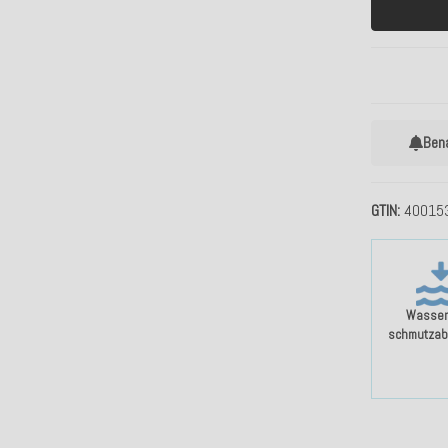
Ben
GTIN
40015
Wasser
schmutzab