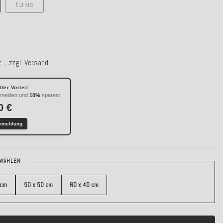
türkis
. , zzgl.
Versand
ter Vorteil
nmelden und
10%
sparen:
0 €
nmeldung
WÄHLEN
 cm
50 x 50 cm
60 x 40 cm