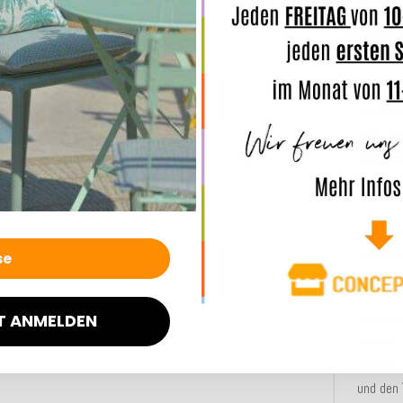
robust
den
Inne
Terrasse
Der Outd
und
was
unsere
Serie-Be
Gemütlic
Bei sta
schimme
sehr lan
T ANMELDEN
ANMERK
Unsere 
leichten
und den