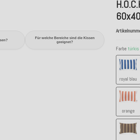
H.O.C.
60x40
Artikelnumm
Für welche Bereiche sind die Kissen
ssen?
geeignet?
Farbe
türkis
royal 
royal blau
orang
orange
tabac