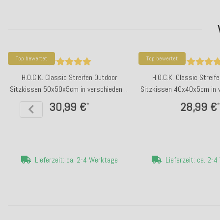
Top bewertet
Top bewertet
H.O.C.K. Classic Streifen Outdoor
H.O.C.K. Classic Streif
Sitzkissen 50x50x5cm in verschiedenen
Sitzkissen 40x40x5cm in 
Farben
Farben
30,99 €
28,99 €
*
*
Lieferzeit: ca. 2-4 Werktage
Lieferzeit: ca. 2-