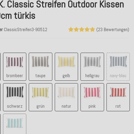
K. Classic Streifen Outdoor Kissen
cm türkis
er
ClassicStreifen3-90512
(23 Bewertungen)
blau
brombeer
taupe
gelb
hellgrau
navy-bla
brombeer
taupe
gelb
hellgrau
navy-blau
e
schwarz
grün
natur
pink
rot
schwarz
grün
natur
pink
rot
co
türkis