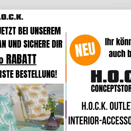
H.O.C.K. C
JETZT BEI UNSEREM
Outdoo
40x40
N UND SICHERE DIR
 RABATT
Beschre
RSTE BESTELLUNG!
Produk
Streifen
floralen
,
Wer ge
Ganz bes