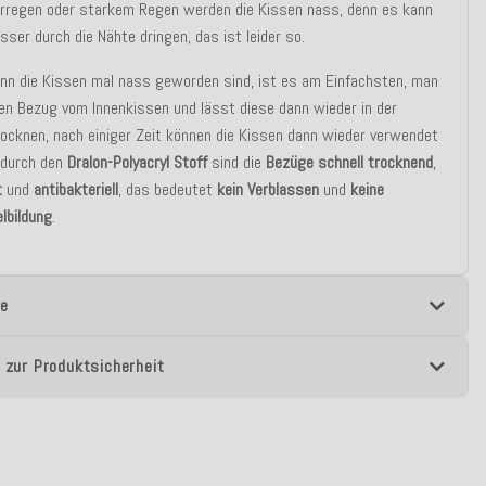
erregen oder starkem Regen werden die Kissen nass, denn es kann
ser durch die Nähte dringen, das ist leider so.
nn die Kissen mal nass geworden sind, ist es am Einfachsten, man
en Bezug vom Innenkissen und lässt diese dann wieder in der
ocknen, nach einiger Zeit können die Kissen dann wieder verwendet
 durch den
Dralon-Polyacryl Stoff
sind die
Bezüge schnell trocknend
,
t
und
antibakteriell
, das bedeutet
kein Verblassen
und
keine
lbildung
.
e
 zur Produktsicherheit