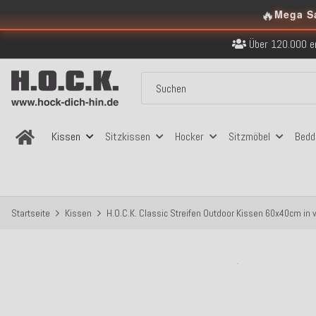
🔥
Kostenloser Versand in
Mega S
Über 120.000 er
Sicher bezahlen
Kostenloser Versand in
Über 120.000 er
Sicher bezahlen
Kostenloser Versand in
Kissen
Sitzkissen
Hocker
Sitzmöbel
Bedd
Startseite
Kissen
H.O.C.K. Classic Streifen Outdoor Kissen 60x40cm in