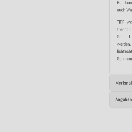
Bei Dau
auch Was
TIPP: we
trennt d
Sonne tr
werden,
lichtech
Schimme
Merkmal
Angaben