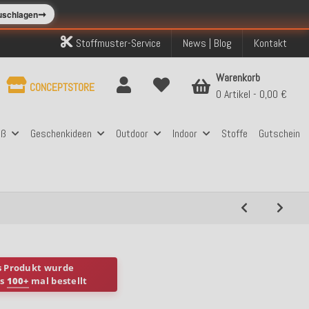
➞
zuschlagen
Stoffmuster-Service
News | Blog
Kontakt
Warenkorb
CONCEPTSTORE
0 Artikel
0,00 €
aß
Geschenkideen
Outdoor
Indoor
Stoffe
Gutschein
s Produkt wurde
ts
100+
mal bestellt