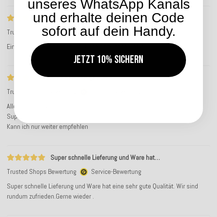
unseres WhatsApp Kanals
und erhalte deinen Code
Ein perfekter Kundenservice
sofort auf dein Handy.
Trusted Shops Bewertung
Service-Bewertung
Ein perfekter Kundenservice! Ganz herzlichen Dank!
Jetzt 10% sichern
Alles bestens gelaufen.
Trusted Shops Bewertung
Service-Bewertung
Alles bestens gelaufen.
Super Qualität.
Kann ich nur weiter empfehlen
Super schnelle Lieferung und Ware hat…
Trusted Shops Bewertung
Service-Bewertung
Super schnelle Lieferung und Ware hat eine sehr gute Qualität. Wir sind
rundum zufrieden.Gerne wieder .