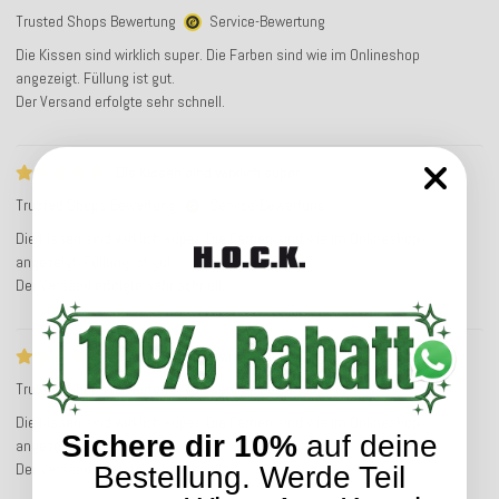
Trusted Shops Bewertung
Service-Bewertung
Die Kissen sind wirklich super. Die Farben sind wie im Onlineshop
angezeigt. Füllung ist gut.
Der Versand erfolgte sehr schnell.
Die Kissen sind wirklich super
Trusted Shops Bewertung
Service-Bewertung
Die Kissen sind wirklich super. Die Farben sind wie im Onlineshop
angezeigt. Füllung ist gut.
Der Versand erfolgte sehr schnell.
Die Kissen sind wirklich super
Trusted Shops Bewertung
Service-Bewertung
Die Kissen sind wirklich super. Die Farben sind wie im Onlineshop
Sichere dir 10%
auf deine
angezeigt. Füllung ist gut.
Der Versand erfolgte sehr schnell.
Bestellung. Werde Teil