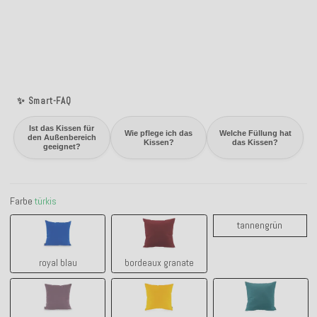
✨ Smart-FAQ
Ist das Kissen für
Wie pflege ich das
Welche Füllung hat
den Außenbereich
Kissen?
das Kissen?
geeignet?
Farbe
türkis
royal blau
bordeaux granate
tanneng
tannengrün
royal blau
bordeaux granate
brombeer
gelb
cyan petrol lig