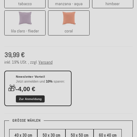
tabacco
manzana - aqua
himbeer
lila claro - flieder
coral
lila claro - flieder
coral
39,99 €
inkl. 19% USt. , zzgl.
Versand
Newsletter Vorteil
Jetzt anmelden und
10%
sparen:
🎁
-4,00 €
Zur Anmeldung
GRÖSSE WÄHLEN
40 x 30 cm
50 x 30 cm
50 x 50 cm
60 x 40 cm