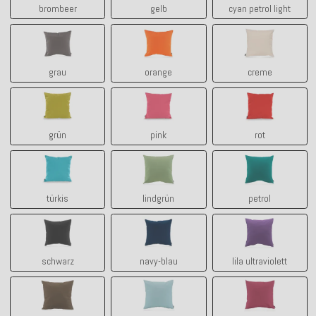
brombeer
gelb
cyan petrol light
grau
orange
creme
grau
orange
creme
grün
pink
rot
grün
pink
rot
türkis
lindgrün
petrol
türkis
lindgrün
petrol
schwarz
navy-blau
lila ultraviolett
schwarz
navy-blau
lila ultraviolett
tabacco
manzana - aqua
himbeer