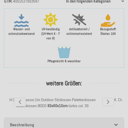
GTIN
4001537903587
In den folgenden Kategorien
Wasser- und
UV-beständig
Antibakteriell /
Bezugsstoff:
schmutzabweisend
(UV-Wert 6 - 7
schimmelresistent
Ökotex 100
von 8)
Pflegeleicht & waschbar
weitere Größen:
H.O.C.K. Classic Uni Outdoor Sitzkissen Palettenkissen
H.O.C.K. Class
Bodenkissen BODO
60x60x10cm
türkis col. 30
Beschreibung