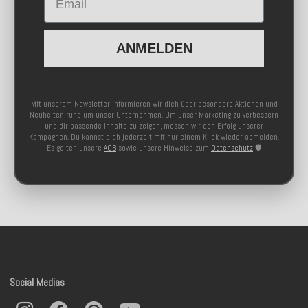
ANMELDEN
Mit unserem Newsletter informieren wir dich über besondere Aktionen und
Neuheiten rund um unser Unternehmen. Um unser Marketing zu verbessern
und dir passende Inhalte zu zeigen, messen wir den Erfolg unserer
Kampagnen. Du kannst dich jederzeit mit nur einem Klick wieder abmelden.
Es gelten unsere
AGB
sowie unsere Hinweise zum
Datenschutz
🛡️
Social Medias