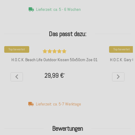
Lieferzeit: ca. 5 - 6 Wochen
Das passt dazu:
Top bewertet
Top bewertet
H.O.C.K. Beach Life Outdoor Kissen 50x50cm Zoe 01
H.O.C.K. Gary 
29,99 €
*
Lieferzeit: ca. 5-7 Werktage
Bewertungen