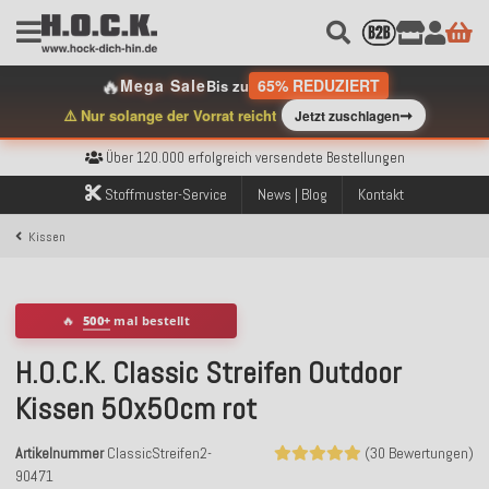
🔥
Mega Sale
65% REDUZIERT
Bis zu
➞
⚠️ Nur solange der Vorrat reicht
Jetzt zuschlagen
Kostenloser Versand innerhalb Deutschlands ab 99€ Bestellwert
Über 120.000 erfolgreich versendete Bestellungen
Sicher bezahlen mit Klarna, PayPal & Amazon Pay
Kostenloser Versand innerhalb Deutschlands ab 99€ Bestellwert
Stoffmuster-Service
News | Blog
Kontakt
Über 120.000 erfolgreich versendete Bestellungen
Sicher bezahlen mit Klarna, PayPal & Amazon Pay
Kissen
Kostenloser Versand innerhalb Deutschlands ab 99€ Bestellwert
🔥
500+
mal bestellt
H.O.C.K. Classic Streifen Outdoor
Kissen 50x50cm rot
Artikelnummer
ClassicStreifen2-
(30 Bewertungen)
90471