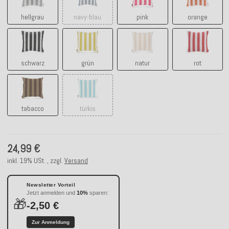
hellgrau
navy-blau
pink
orange
schwarz
grün
natur
rot
schwarz
grün
natur
rot
tabacco
türkis
tabacco
türkis
24,99 €
inkl. 19% USt. , zzgl.
Versand
Newsletter Vorteil
Jetzt anmelden und
10%
sparen:
🎁
-2,50 €
Zur Anmeldung