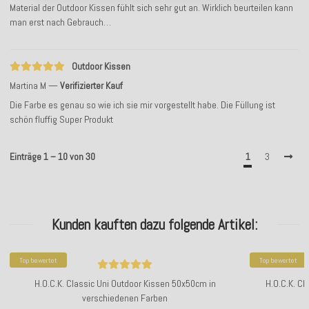
Material der Outdoor Kissen fühlt sich sehr gut an. Wirklich beurteilen kann
man erst nach Gebrauch…
Outdoor Kissen
Martina M
Verifizierter Kauf
Die Farbe es genau so wie ich sie mir vorgestellt habe. Die Füllung ist
schön fluffig Super Produkt
Einträge 1 – 10 von 30
1
3
Kunden kauften dazu folgende Artikel:
Top bewertet
Top bewertet
H.O.C.K. Classic Uni Outdoor Kissen 50x50cm in
H.O.C.K. Cl
verschiedenen Farben