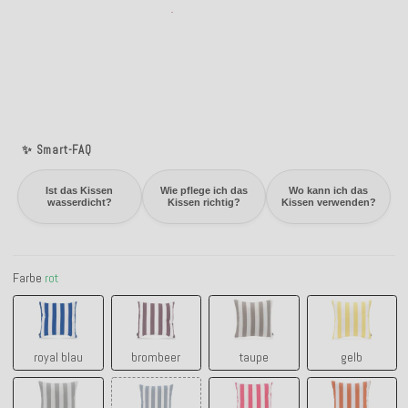
✨ Smart-FAQ
Ist das Kissen
Wie pflege ich das
Wo kann ich das
wasserdicht?
Kissen richtig?
Kissen verwenden?
Farbe
rot
royal blau
brombeer
taupe
gelb
royal blau
brombeer
taupe
gelb
hellgrau
navy-blau
pink
orange