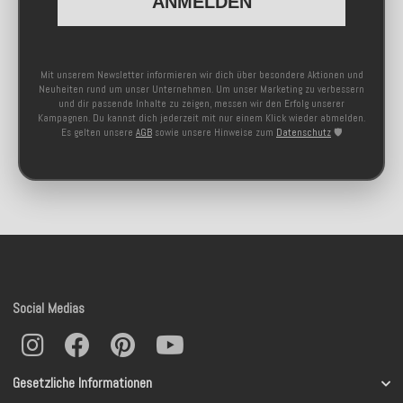
ANMELDEN
Mit unserem Newsletter informieren wir dich über besondere Aktionen und
Neuheiten rund um unser Unternehmen. Um unser Marketing zu verbessern
und dir passende Inhalte zu zeigen, messen wir den Erfolg unserer
Kampagnen. Du kannst dich jederzeit mit nur einem Klick wieder abmelden.
Es gelten unsere
AGB
sowie unsere Hinweise zum
Datenschutz
🛡️
Social Medias
Gesetzliche Informationen