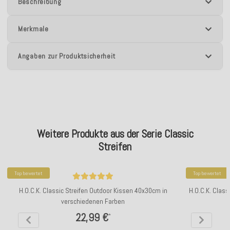
Beschreibung
Merkmale
Angaben zur Produktsicherheit
Weitere Produkte aus der Serie Classic
Streifen
Top bewertet
Top bewertet
H.O.C.K. Classic Streifen Outdoor Kissen 40x30cm in
H.O.C.K. Class
verschiedenen Farben
22,99 €
*