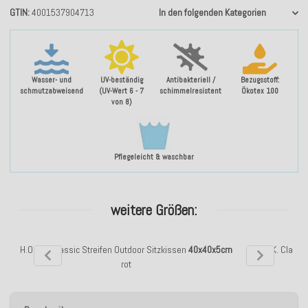
GTIN
4001537904713
In den folgenden Kategorien
Wasser- und
UV-beständig
Antibakteriell /
Bezugsstoff:
schmutzabweisend
(UV-Wert 6 - 7
schimmelresistent
Ökotex 100
von 8)
Pflegeleicht & waschbar
weitere Größen:
H.O.C.K. Classic Streifen Outdoor Sitzkissen
40x40x5cm
H.O.C.K. Classi
rot