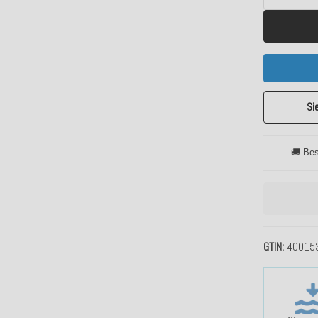
Si
🚚 Bes
GTIN
40015