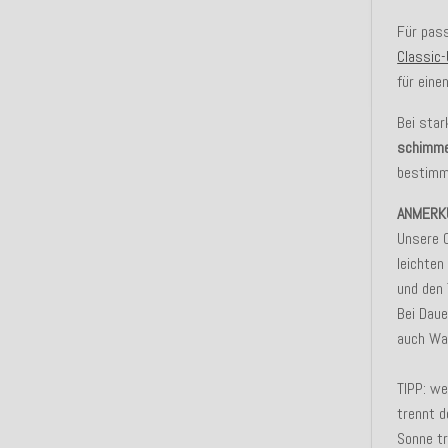
Für pas
Classic-
für eine
Bei sta
schimme
bestimmt
ANMERK
Unsere 
leichte
und den 
Bei Dau
auch Was
TIPP: we
trennt d
Sonne tr