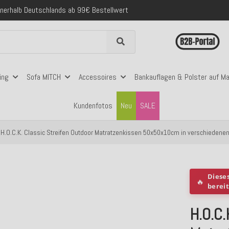
folgreich versendete Bestellungen
 mit Klarna, PayPal & Amazon Pay
nerhalb Deutschlands ab 99€ Bestellwert
ing
Sofa MITCH
Accessoires
Bankauflagen & Polster auf M
Kundenfotos
Neu
SALE
H.O.C.K. Classic Streifen Outdoor Matratzenkissen 50x50x10cm in verschiedene
Diese
🔥
berei
H.O.C.