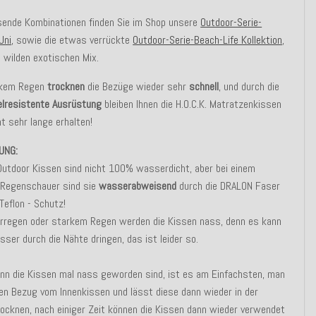
sende Kombinationen finden Sie im Shop unsere
Outdoor-Serie-
Uni
, sowie die etwas verrückte
Outdoor-Serie-Beach-Life Kollektion
,
n wilden exotischen Mix.
rkem Regen
trocknen
die Bezüge wieder sehr
schnell
, und durch die
lresistente Ausrüstung
bleiben Ihnen die H.O.C.K. Matratzenkissen
 sehr lange erhalten!
UNG:
Outdoor Kissen sind nicht 100% wasserdicht, aber bei einem
n Regenschauer sind sie
wasserabweisend
durch die DRALON Faser
Teflon - Schutz!
erregen oder starkem Regen werden die Kissen nass, denn es kann
ser durch die Nähte dringen, das ist leider so.
nn die Kissen mal nass geworden sind, ist es am Einfachsten, man
en Bezug vom Innenkissen und lässt diese dann wieder in der
ocknen, nach einiger Zeit können die Kissen dann wieder verwendet