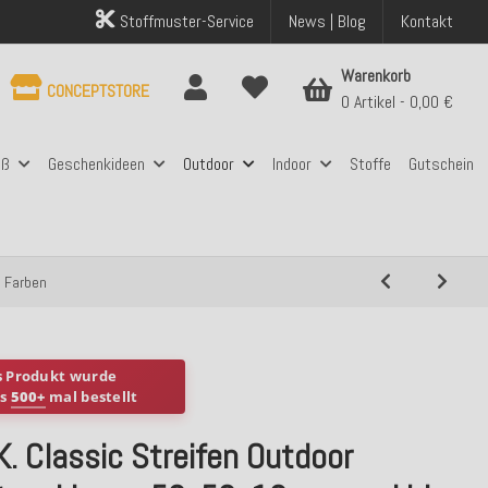
Stoffmuster-Service
News | Blog
Kontakt
Warenkorb
CONCEPTSTORE
0 Artikel
0,00 €
aß
Geschenkideen
Outdoor
Indoor
Stoffe
Gutschein
n Farben
s Produkt wurde
ts
500+
mal bestellt
K. Classic Streifen Outdoor