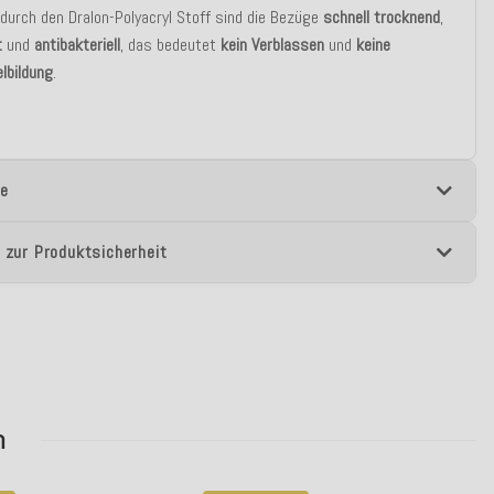
durch den Dralon-Polyacryl Stoff sind die Bezüge
schnell trocknend
,
t
und
antibakteriell
, das bedeutet
kein Verblassen
und
keine
lbildung
.
e
 zur Produktsicherheit
n