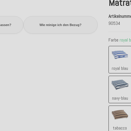
Matra
Artikelnumm
90534
passen?
Wie reinige ich den Bezug?
Farbe
royal 
royal 
royal blau
navy-b
navy-blau
tabac
tabacco