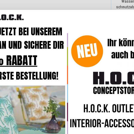
Wasser
schmutzab
JETZT BEI UNSEREM
N UND SICHERE DIR
 RABATT
H.O.C.K. C
O
RSTE BESTELLUNG!
Matra
50x50x1
Beschre
Produk