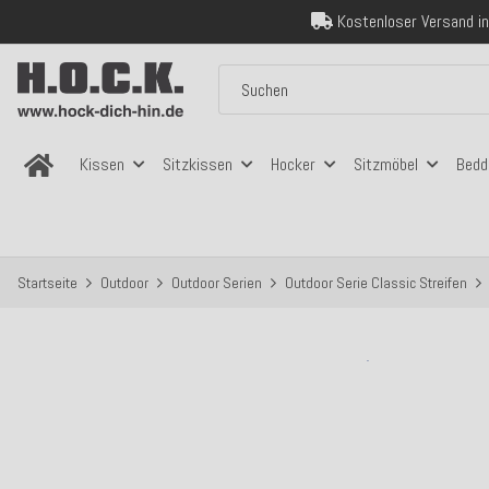
Über 120.000 er
Sicher bezahlen
Kostenloser Versand in
Kissen
Sitzkissen
Hocker
Sitzmöbel
Bedd
Startseite
Outdoor
Outdoor Serien
Outdoor Serie Classic Streifen