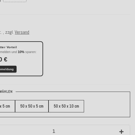
. , zzgl.
Versand
ter Vorteil
nmelden und
10%
sparen:
0 €
nmeldung
WÄHLEN
 x 5 cm
50 x 50 x 5 cm
50 x 50 x 10 cm