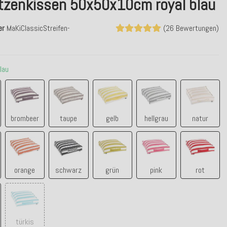
tzenkissen 50x50x10cm royal blau
er
MaKiClassicStreifen-
(26 Bewertungen)
blau
blau
brombeer
taupe
gelb
hellgrau
natur
brombeer
taupe
gelb
hellgrau
natur
lau
orange
schwarz
grün
pink
rot
orange
schwarz
grün
pink
rot
co
türkis
türkis