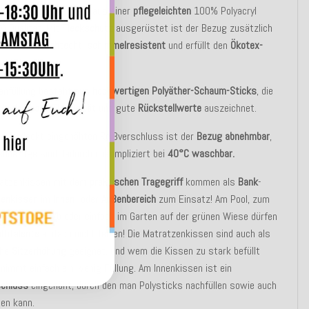
ratzenkissen besteht aus einer
pflegeleichten
100% Polyacryl
) Qualität. Mit
Fleckschutz
ausgerüstet ist der Bezug zusätzlich
abweisend
,
lichtecht, schimmelresistent
und erfüllt den
Ökotex-
d 100
.
senfüllung besteht aus
hochwertigen Polyäther-Schaum-Sticks
, die
ch eine
hohe Elastizität
und gute
Rückstellwerte
auszeichnet.
n verdeckt eingenähten Reißverschluss ist der
Bezug abnehmbar
,
enbezüge sind dadurch unkompliziert bei
40°C waschbar.
ratzenkissen mit dem
praktischen Tragegriff
kommen als
Bank
-
denkissen
im
Innen
- oder
Außenbereich
zum Einsatz! Am Pool, zum
, im Strandkorb oder einfach im Garten auf der grünen Wiese dürfen
ltitalente
einfach nicht fehlen! Die Matratzenkissen sind auch als
che
Sitzerhöhung
geeignet, und wem die Kissen zu stark befüllt
tnimmt einfach ein wenig Füllung. Am Innenkissen ist ein
schluss
eingenäht, durch den man Polysticks nachfüllen sowie auch
en kann.