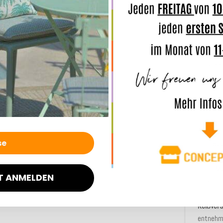
Das Mat
(dralon®
wasser
Standar
Die Kis
sich dur
Durch de
die Kiss
Die Mat
oder
Bo
Picknick
diese
Mu
T ANMELDEN
praktis
sind, en
Reißver
entnehm