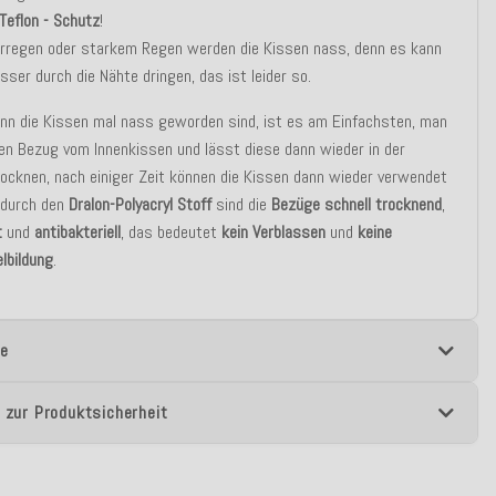
Teflon - Schutz
!
erregen oder starkem Regen werden die Kissen nass, denn es kann
ser durch die Nähte dringen, das ist leider so.
nn die Kissen mal nass geworden sind, ist es am Einfachsten, man
en Bezug vom Innenkissen und lässt diese dann wieder in der
ocknen, nach einiger Zeit können die Kissen dann wieder verwendet
 durch den
Dralon-Polyacryl Stoff
sind die
Bezüge schnell trocknend
,
t
und
antibakteriell
, das bedeutet
kein Verblassen
und
keine
lbildung
.
e
 zur Produktsicherheit