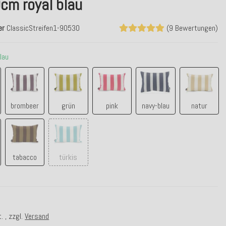
cm royal blau
er
ClassicStreifen1-90530
(9 Bewertungen)
blau
blau
brombeer
grün
pink
navy-blau
natur
brombeer
grün
pink
navy-blau
natur
tabacco
türkis
tabacco
türkis
. , zzgl.
Versand