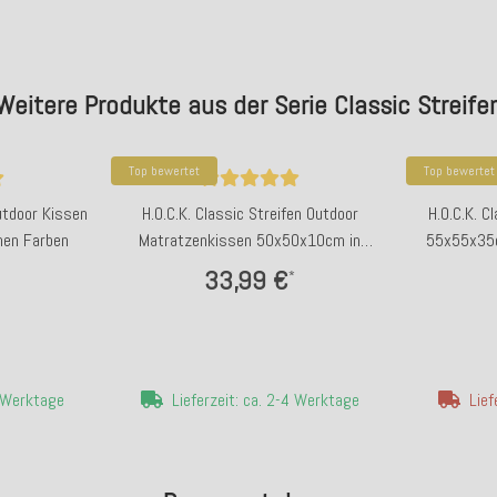
Weitere Produkte aus der Serie Classic Streife
Top bewertet
Top bewertet
Outdoor Kissen
H.O.C.K. Classic Streifen Outdoor
H.O.C.K. C
nen Farben
Matratzenkissen 50x50x10cm in
55x55x35c
verschiedenen Farben
33,99 €
*
4 Werktage
Lieferzeit: ca. 2-4 Werktage
Lief