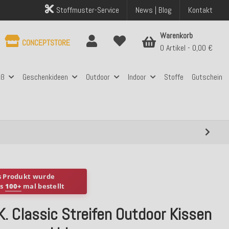
Stoffmuster-Service
News | Blog
Kontakt
Warenkorb
CONCEPTSTORE
0 Artikel
0,00 €
aß
Geschenkideen
Outdoor
Indoor
Stoffe
Gutschein
s Produkt wurde
ts
100+
mal bestellt
K. Classic Streifen Outdoor Kissen