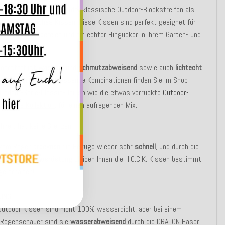
onders cool zeigt sich der klassische Outdoor-Blockstreifen als
es
und
praktisches
Kissen. Diese Kissen sind perfekt geeignet für
n
- oder
Außenbereich
und ein echter Hingucker in Ihrem Garten- und
nbereich.
oorstoff ist
wasser
- und
schmutzabweisend
sowie auch
lichtecht
chbar
bei 40°. Für passende Kombinationen finden Sie im Shop
Outdoor-Serie-Classic-Uni
, so wie die etwas verrückte
Outdoor-
ach-Life Kollektion
, für einen aufregenden Mix.
hkeit hat keine Grenzen!
rkem Regen
trocknen
die Bezüge wieder sehr
schnell
, und durch die
lresistente Ausrüstung
bleiben Ihnen die H.O.C.K. Kissen bestimmt
ge erhalten!
UNG:
Outdoor Kissen sind nicht 100% wasserdicht, aber bei einem
 Regenschauer sind sie
wasserabweisend
durch die DRALON Faser