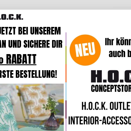
H.O.C.K. C
JETZT BEI UNSEREM
Outdoo
40x40x
N UND SICHERE DIR
 RABATT
Beschre
RSTE BESTELLUNG!
Produk
Streifen
floralen
,
Wer ge