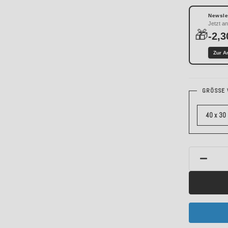
Newslet
Jetzt a
🎁
-2,3
Zur A
GRÖSSE 
40 x 30