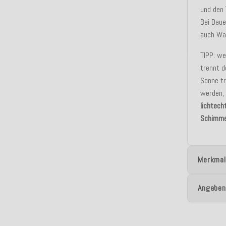
und den
Bei Dau
auch Was
TIPP: we
trennt d
Sonne tr
werden,
lichtech
Schimme
Merkmal
Angaben