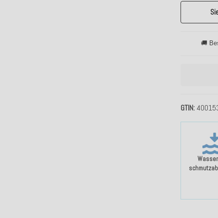
Si
🚚 Be
GTIN
40015
Wasser
schmutzab