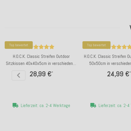
Top bewertet
Top bewertet
H.O.C.K. Classic Streifen Outdoor
H.O.C.K. Classic Streifen 
Sitzkissen 40x40x5cm in verschiedenen
50x50cm in verschiede
Farben
28,99 €
24,99 €
*
*
Lieferzeit: ca. 2-4 Werktage
Lieferzeit: ca. 2-