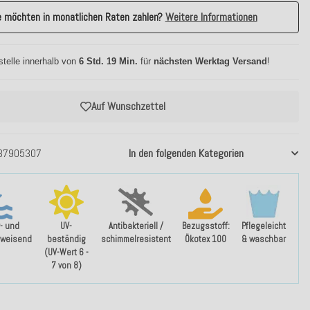
e möchten in monatlichen Raten zahlen?
Weitere Informationen
stelle innerhalb von
6 Std. 19 Min.
für
nächsten Werktag Versand
!
Auf Wunschzettel
37905307
In den folgenden Kategorien
- und
UV-
Antibakteriell /
Bezugsstoff:
Pflegeleicht
weisend
beständig
schimmelresistent
Ökotex 100
& waschbar
(UV-Wert 6 -
7 von 8)