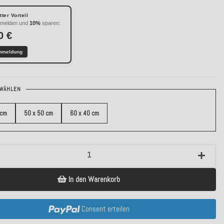
ter Vorteil
nmelden und
10%
sparen:
0 €
nmeldung
WÄHLEN
 cm
50 x 50 cm
60 x 40 cm
In den Warenkorb
Consent erteilen