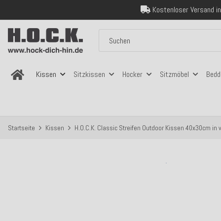
Über 120.000 er
Sicher bezahlen
Kostenloser Versand in
Über 120.000 er
Sicher bezahlen
Kostenloser Versand in
Kissen
Sitzkissen
Hocker
Sitzmöbel
Bedd
Startseite
Kissen
H.O.C.K. Classic Streifen Outdoor Kissen 40x30cm in