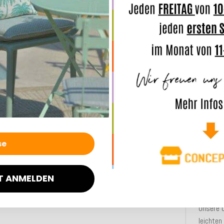
Ganz bes
robust
den
Inne
Terrasse
Der Outd
und
was
unsere
Serie-Be
Gemütlic
Bei sta
schimme
sehr lan
T ANMELDEN
ANMERK
Unsere 
leichten