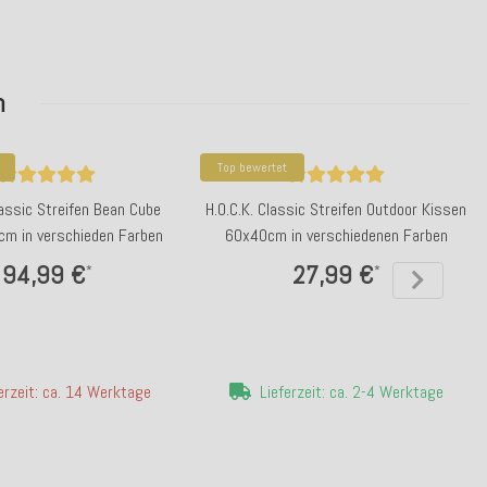
n
Top bewertet
lassic Streifen Bean Cube
H.O.C.K. Classic Streifen Outdoor Kissen
m in verschieden Farben
60x40cm in verschiedenen Farben
94,99 €
27,99 €
*
*
erzeit: ca. 14 Werktage
Lieferzeit: ca. 2-4 Werktage