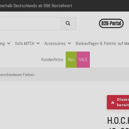
folgreich versendete Bestellungen
 mit Klarna, PayPal & Amazon Pay
nerhalb Deutschlands ab 99€ Bestellwert
folgreich versendete Bestellungen
 mit Klarna, PayPal & Amazon Pay
nerhalb Deutschlands ab 99€ Bestellwert
ing
Sofa MITCH
Accessoires
Bankauflagen & Polster auf M
Kundenfotos
Neu
SALE
 verschiedenen Farben
Diese
🔥
berei
H.O.C.