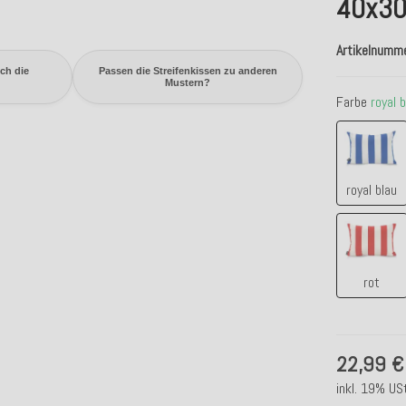
40x30
Artikelnumm
ich die
Passen die Streifenkissen zu anderen
Mustern?
Farbe
royal 
royal 
royal blau
rot
rot
22,99 €
inkl. 19% USt