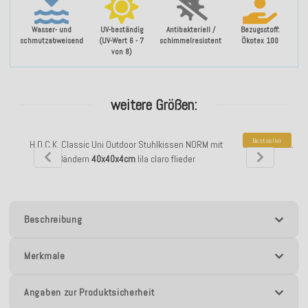
Wasser- und
UV-beständig
Antibakteriell /
Bezugsstoff:
schmutzabweisend
(UV-Wert 6 - 7
schimmelresistent
Ökotex 100
von 8)
weitere Größen:
Bestseller
H.O.C.K. Classic Uni Outdoor Stuhlkissen NORM mit
H.O.C.K. Cl
Bändern
40x40x4cm
lila claro flieder
40
Beschreibung
Merkmale
Angaben zur Produktsicherheit