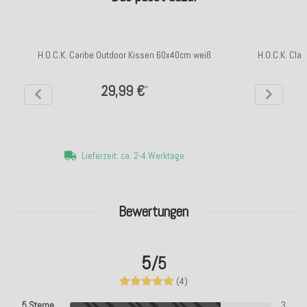
H.O.C.K. Caribe Outdoor Kissen 60x40cm weiß
H.O.C.K. Clas
29,99 €
*
Lieferzeit: ca. 2-4 Werktage
Bewertungen
5
/5
(4)
5 Sterne
3