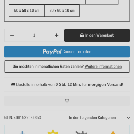
50 x 50 x 10 cm
60 x 60 x 10 cm
In den Warenkorb
Consent erteilen
Sie möchten in monatlichen Raten zahlen?
Weitere Informationen
🚚 Bestelle innerhalb von
0 Std. 12 Min.
für
morgigen Versand
!
GTIN
4001537064653
In den folgenden Kategorien