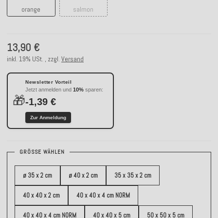
orange
salmon
13,90 €
inkl. 19% USt. , zzgl.
Versand
Newsletter Vorteil
Jetzt anmelden und
10%
sparen:
🎁
-1,39 €
Zur Anmeldung
GRÖSSE WÄHLEN
ø 35 x 2 cm
ø 40 x 2 cm
35 x 35 x 2 cm
40 x 40 x 2 cm
40 x 40 x 4 cm NORM
40 x 40 x 4 cm NORM
40 x 40 x 5 cm
50 x 50 x 5 cm