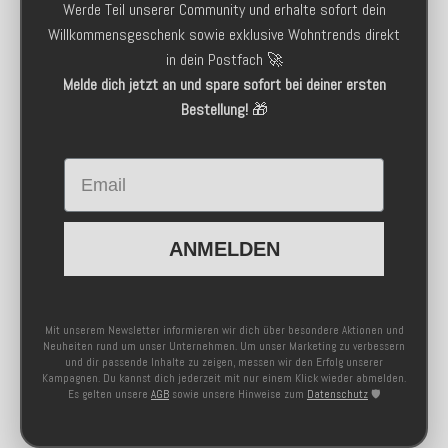
Werde Teil unserer Community und erhalte sofort dein
Willkommensgeschenk sowie exklusive Wohntrends direkt
in dein Postfach 🚀
Melde dich jetzt an und spare sofort bei deiner ersten
Bestellung!
🎁
Email
ANMELDEN
Mit unserem Newsletter informieren wir dich über besondere Aktionen und
Neuheiten rund um unser Unternehmen. Um unser Marketing zu verbessern
und dir passende Inhalte zu zeigen, messen wir den Erfolg unserer
Kampagnen. Du kannst dich jederzeit mit nur einem Klick wieder abmelden.
Es gelten unsere
AGB
sowie unsere Hinweise zum
Datenschutz
🛡️