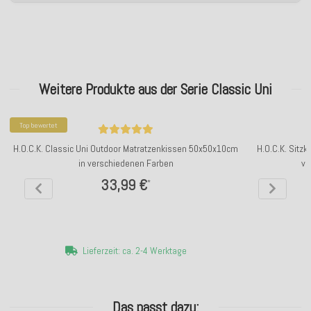
Weitere Produkte aus der Serie Classic Uni
Top bewertet
H.O.C.K. Classic Uni Outdoor Matratzenkissen 50x50x10cm
H.O.C.K. Sitz
in verschiedenen Farben
ve
33,99 €
*
Lieferzeit: ca. 2-4 Werktage
Das passt dazu: