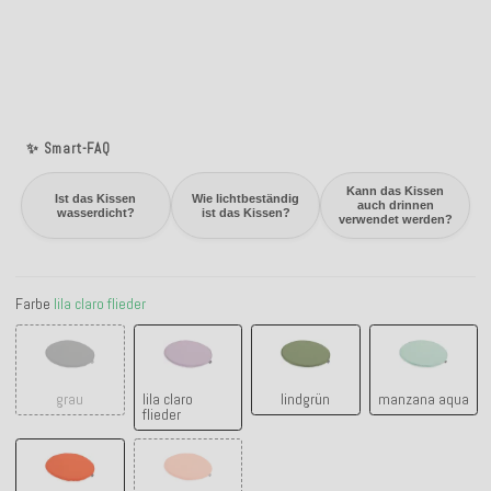
✨ Smart-FAQ
Kann das Kissen
Ist das Kissen
Wie lichtbeständig
auch drinnen
wasserdicht?
ist das Kissen?
verwendet werden?
Farbe
lila claro flieder
grau
lila claro flieder
lindgrün
manzana a
grau
lila claro
lindgrün
manzana aqua
flieder
orange
salmon