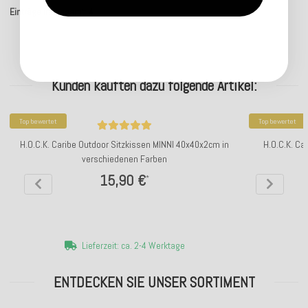
Einträge insgesamt: 4
Kunden kauften dazu folgende Artikel:
Top bewertet
Top bewertet
H.O.C.K. Caribe Outdoor Sitzkissen MINNI 40x40x2cm in
H.O.C.K. Ca
verschiedenen Farben
15,90 €
*
Lieferzeit: ca. 2-4 Werktage
ENTDECKEN SIE UNSER SORTIMENT