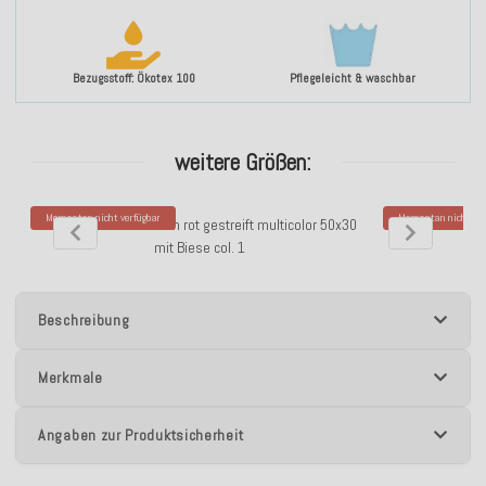
Bezugsstoff: Ökotex 100
Pflegeleicht & waschbar
weitere Größen:
Momentan nicht verfügbar
Momentan nicht ver
H.O.C.K. Blondie Kissen rot gestreift multicolor 50x30
H.O.C.K. Blondi
mit Biese col. 1
Beschreibung
Merkmale
Angaben zur Produktsicherheit