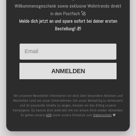
Willkommensgeschenk sowie exklusive Wohntrends direkt
in dein Postfach 🚀
Melde dich jetzt an und spare sofort bei deiner ersten
Bestellung!
🎁
Email
ANMELDEN
Mit unserem Newsletter informieren wir dich über besondere Aktionen und
Neuheiten rund um unser Unternehmen. Um unser Marketing zu verbessern
und dir passende Inhalte zu zeigen, messen wir den Erfolg unserer
Kampagnen. Du kannst dich jederzeit mit nur einem Klick wieder abmelden.
Es gelten unsere
AGB
sowie unsere Hinweise zum
Datenschutz
🛡️