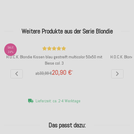
Weitere Produkte aus der Serie Blondie
SALE
24%
H.O.C.K. Blondie Kissen blau gestreift multicolor 50x50 mit
H.O.C.K. Blond
Biese col. 3
20,90 €
*
ab
33,99 €
Lieferzeit: ca. 2-4 Werktage
Das passt dazu: