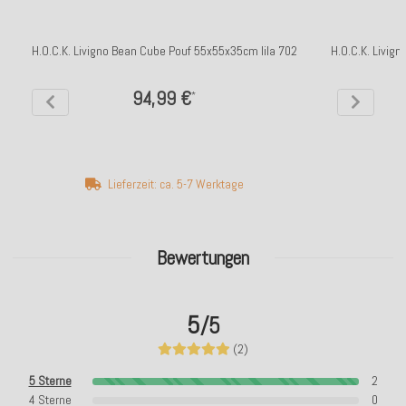
H.O.C.K. Livigno Bean Cube Pouf 55x55x35cm lila 702
H.O.C.K. Livig
94,99 €
*
Lieferzeit: ca. 5-7 Werktage
Bewertungen
5
/5
(2)
5 Sterne
2
4 Sterne
0