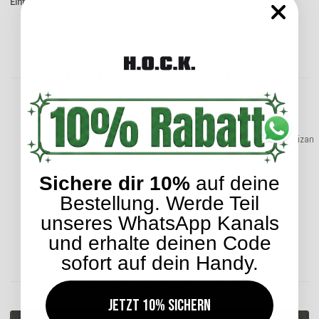
Einträge insgesamt: 2
Kunden kauften dazu folgende Artikel:
SALE
27%
H.O.C.K. Mali Kissen mit Biese 50x30cm rot col. 9
H.O.C.K. Bizan
21,04 €
*
ab
Sichere dir 10%
auf deine
Bestellung. Werde Teil
unseres WhatsApp Kanals
und erhalte deinen Code
Lieferzeit: ca. 2-4 Werktage
sofort auf dein Handy.
ENTDECKEN SIE UNSER SORTIMENT
Jetzt 10% sichern