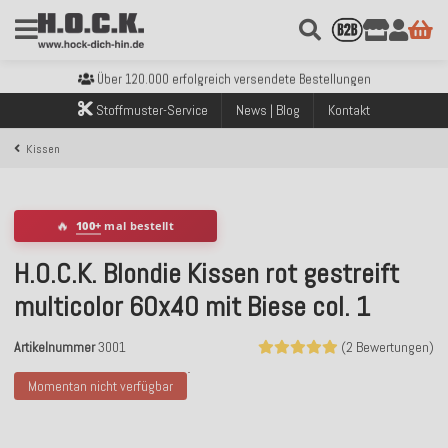
Kostenloser Versand innerhalb Deutschlands ab 99€ Bestellwert
Über 120.000 erfolgreich versendete Bestellungen
Sicher bezahlen mit Klarna, PayPal & Amazon Pay
Stoffmuster-Service
News | Blog
Kontakt
Kostenloser Versand innerhalb Deutschlands ab 99€ Bestellwert
Über 120.000 erfolgreich versendete Bestellungen
Kissen
Sicher bezahlen mit Klarna, PayPal & Amazon Pay
Kostenloser Versand innerhalb Deutschlands ab 99€ Bestellwert
🔥
100+
mal bestellt
H.O.C.K. Blondie Kissen rot gestreift
multicolor 60x40 mit Biese col. 1
Artikelnummer
3001
(2 Bewertungen)
Momentan nicht verfügbar