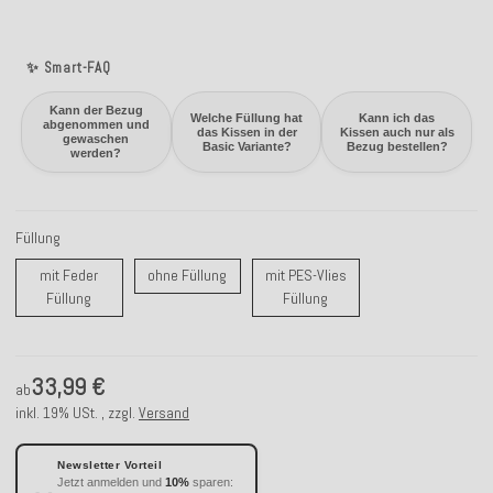
✨ Smart-FAQ
Kann der Bezug
Welche Füllung hat
Kann ich das
abgenommen und
das Kissen in der
Kissen auch nur als
gewaschen
Basic Variante?
Bezug bestellen?
werden?
Füllung
ohne Füllung
mit Feder
ohne Füllung
mit PES-Vlies
mit Feder Füllung
mit PES-Vlies Füllung
Füllung
Füllung
33,99 €
ab
inkl. 19% USt. , zzgl.
Versand
Newsletter Vorteil
Jetzt anmelden und
10%
sparen: