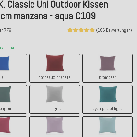
K. Classic Uni Outdoor Kissen
cm manzana - aqua C109
er
778
(186 Bewertungen)
na aqua
blau
bordeaux granate
brombeer
lau
bordeaux granate
brombeer
tannengrün
hellgrau
cyan petrol light
engrün
hellgrau
cyan petrol light
himbeer
lila claro - flieder
manzana aqua