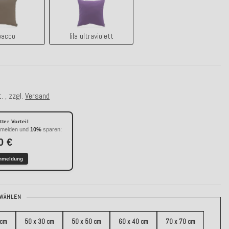
tabacco
lila ultraviolett
bacco
lila ultraviolett
. , zzgl.
Versand
ter Vorteil
nmelden und
10%
sparen:
0 €
nmeldung
WÄHLEN
 cm
50 x 30 cm
50 x 50 cm
60 x 40 cm
70 x 70 cm