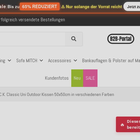
nerhalb Deutschlands ab 99€ Bestellwert
ale
|
65% REDUZIERT
|
Bis zu
⚠️ Nur solange der Vorrat reicht
Jetzt 
folgreich versendete Bestellungen
 mit Klarna, PayPal & Amazon Pay
nerhalb Deutschlands ab 99€ Bestellwert
folgreich versendete Bestellungen
 mit Klarna, PayPal & Amazon Pay
nerhalb Deutschlands ab 99€ Bestellwert
ing
Sofa MITCH
Accessoires
Bankauflagen & Polster auf M
Kundenfotos
Neu
SALE
C.K. Classic Uni Outdoor Kissen 50x50cm in verschiedenen Farben
Diese
🔥
berei