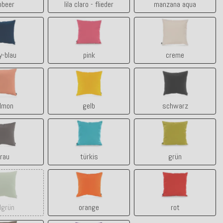
mbeer
lila claro - flieder
manzana aqua
navy-blau
pink
creme
y-blau
pink
creme
salmon
gelb
schwarz
lmon
gelb
schwarz
grau
türkis
grün
rau
türkis
grün
lindgrün
orange
rot
dgrün
orange
rot