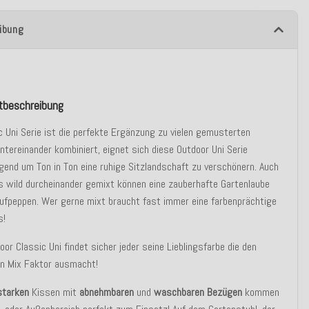
ibung
tbeschreibung
c Uni Serie ist die perfekte Ergänzung zu vielen gemusterten
ntereinander kombiniert, eignet sich diese Outdoor Uni Serie
gend um Ton in Ton eine ruhige Sitzlandschaft zu verschönern. Auch
`s wild durcheinander gemixt können eine zauberhafte Gartenlaube
aufpeppen. Wer gerne mixt braucht fast immer eine farbenprächtige
s!
oor Classic Uni findet sicher jeder seine Lieblingsfarbe die den
en Mix Faktor ausmacht!
starken
Kissen mit
abnehmbaren
und
waschbaren Bezügen
kommen