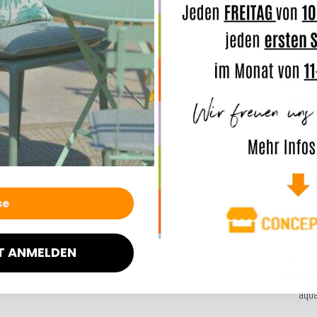
UV-
beständi
(UV-Wert 6
7 von 8)
H.O.C.K
Outdoo
Pale
T ANMELDEN
Bodenk
60x60x
aqua