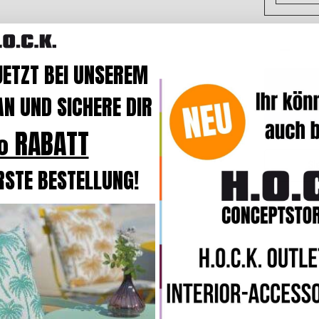
JETZT BEI UNSEREM
N UND SICHERE DIR
 RABATT
Si
RSTE BESTELLUNG!

GTIN
40015