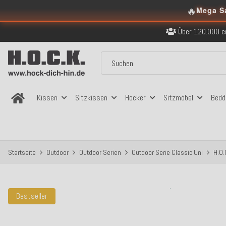
🔥
Kostenloser Versand in
Mega S
Über 120.000 er
Sicher bezahlen
Kostenloser Versand in
Über 120.000 er
Sicher bezahlen
Kostenloser Versand in
Kissen
Sitzkissen
Hocker
Sitzmöbel
Bedd
Startseite
Outdoor
Outdoor Serien
Outdoor Serie Classic Uni
H.O.
Bestseller