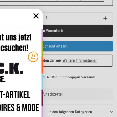
In den Warenkorb
Consent erteilen
e möchten in monatlichen Raten zahlen?
Weitere Informationen
 Bestelle innerhalb von
5 Std. 40 Min.
für
morgigen Versand
!
Auf Wunschzettel
37007780
In den folgenden Kategorien