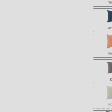
hi
nav
sa
g
lin