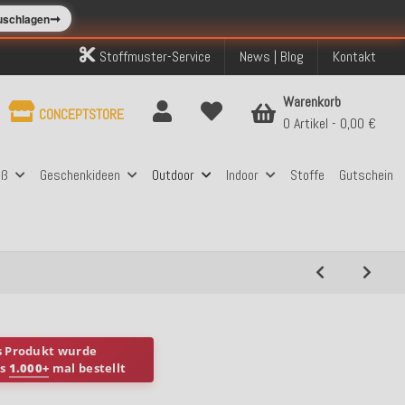
➞
zuschlagen
Stoffmuster-Service
News | Blog
Kontakt
Warenkorb
CONCEPTSTORE
0 Artikel
0,00 €
aß
Geschenkideen
Outdoor
Indoor
Stoffe
Gutschein
s Produkt wurde
ts
1.000+
mal bestellt