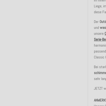
im Innen
Liege, i
diese Fa
Der
Outd
und
was
unsere
Serie-Be
harmonis
passende
Classic 
Bei star
schimme
sehr lan
JETZT w
ANMERK