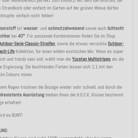
- oder Außenbereich perfekt zum Einsatz! Auf dem Gartenstuhl, der
m Strandkorb oder einfach im Garten auf der grünen Wiese dürfen
rbtupfer einfach nicht fehlen!
oorstoff
ist
wasser
- und
schmutzabweisend
sowie auch
lichtecht
chbar
bei
40°
. Für passende Kombinationen finden Sie im Shop
Outdoor-Serie-Classic-Streifen
, sowie die etwas verrückte
Outdoor-
ach-Life
Kollektion, für einen wilden exotischen Mix. Wenn es super
ch und trendy sein soll, wählt man die
Yucatan Multistripes
als die
 Ergänzung. Die leuchtenden Farben lassen sich 1:1 mit den
Uni Colours mixen.
kem Regen trocknen die Bezüge wieder sehr schnell, und durch die
lresistente Ausrüstung
bleiben Ihnen die H.O.C.K. Kissen bestimmt
ge erhalten!
ird es BUNT!
UNG: