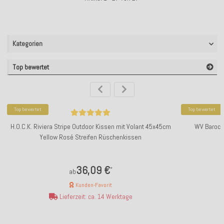
Kategorien
Top bewertet
Top bewertet
Top bewertet
H.O.C.K. Riviera Stripe Outdoor Kissen mit Volant 45x45cm
WV Barock
Yellow Rosé Streifen Rüschenkissen
36,09 €
*
ab
Kunden-Favorit
Lieferzeit: ca. 14 Werktage