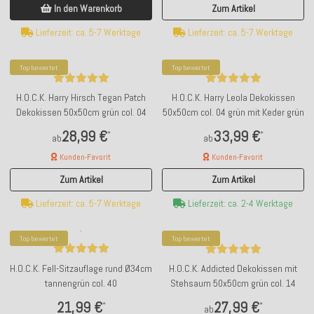
In den Warenkorb
Zum Artikel
Lieferzeit: ca. 5-7 Werktage
Lieferzeit: ca. 5-7 Werktage
Top bewertet
Top bewertet
H.O.C.K. Harry Hirsch Tegan Patch
H.O.C.K. Harry Leola Dekokissen
Dekokissen 50x50cm grün col. 04
50x50cm col. 04 grün mit Keder grün
28,99 €
33,99 €
*
*
ab
ab
Kunden-Favorit
Kunden-Favorit
Zum Artikel
Zum Artikel
Lieferzeit: ca. 5-7 Werktage
Lieferzeit: ca. 2-4 Werktage
Top bewertet
Top bewertet
H.O.C.K. Fell-Sitzauflage rund Ø34cm
H.O.C.K. Addicted Dekokissen mit
tannengrün col. 40
Stehsaum 50x50cm grün col. 14
21,99 €
27,99 €
*
*
ab