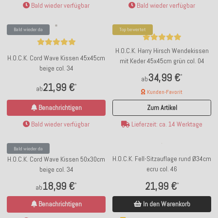
Bald wieder verfügbar
Bald wieder verfügbar
Bald wieder da
Top bewertet
H.O.C.K. Harry Hirsch Wendekissen
H.O.C.K. Cord Wave Kissen 45x45cm
mit Keder 45x45cm grün col. 04
beige col. 34
34,99 €
*
ab
21,99 €
*
ab
Kunden-Favorit
Benachrichtigen
Zum Artikel
Bald wieder verfügbar
Lieferzeit: ca. 14 Werktage
Bald wieder da
H.O.C.K. Fell-Sitzauflage rund Ø34cm
H.O.C.K. Cord Wave Kissen 50x30cm
ecru col. 46
beige col. 34
21,99 €
18,99 €
*
*
ab
In den Warenkorb
Benachrichtigen