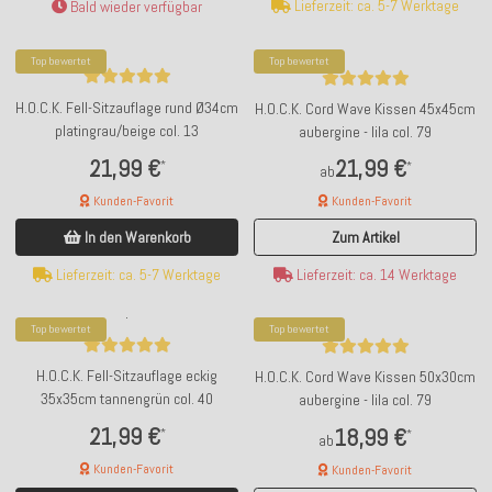
Lieferzeit: ca. 5-7 Werktage
Bald wieder verfügbar
Top bewertet
Top bewertet
H.O.C.K. Fell-Sitzauflage rund Ø34cm
H.O.C.K. Cord Wave Kissen 45x45cm
platingrau/beige col. 13
aubergine - lila col. 79
21,99 €
21,99 €
*
*
ab
Kunden-Favorit
Kunden-Favorit
In den Warenkorb
Zum Artikel
Lieferzeit: ca. 5-7 Werktage
Lieferzeit: ca. 14 Werktage
Top bewertet
Top bewertet
H.O.C.K. Fell-Sitzauflage eckig
H.O.C.K. Cord Wave Kissen 50x30cm
35x35cm tannengrün col. 40
aubergine - lila col. 79
21,99 €
18,99 €
*
*
ab
Kunden-Favorit
Kunden-Favorit