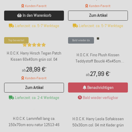
Kunden-Favorit
Kunden-Favorit
In den Warenkorb
Zum Artikel
Lieferzeit: ca. 5-7 Werktage
Lieferzeit: ca. 5-7 Werktage
Top bewertet
Bald wieder da
H.O.C.K. Harry Hirsch Tegan Patch
H.O.C.K. Fino Plush Kissen
Kissen 60x40cm grün col. 04
Teddystoff Bouclé 45x45cm
moosgrün Plüsch
28,99 €
*
ab
27,99 €
*
ab
Kunden-Favorit
Benachrichtigen
Zum Artikel
Bald wieder verfügbar
Lieferzeit: ca. 2-4 Werktage
H.O.C.K. Lammfell lang ca.
H.O.C.K. Harry Leola Sofakissen
150x70cm ecru natur 12513-46
50x30cm col. 04 mit Keder grün