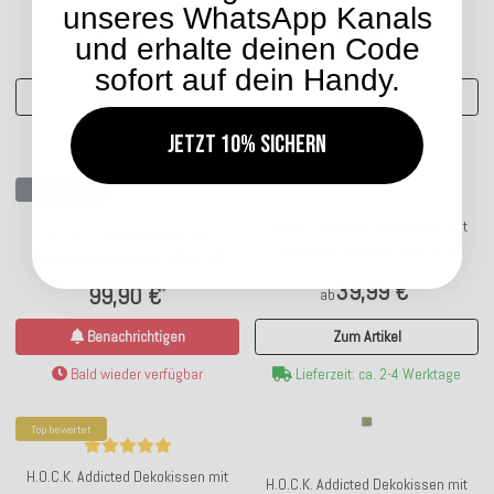
unseres WhatsApp Kanals
moosgrün Plüsch
27,99 €
32,99 €
*
*
ab
ab
und erhalte deinen Code
Kunden-Favorit
Kunden-Favorit
sofort auf dein Handy.
Zum Artikel
Zum Artikel
Lieferzeit: ca. 2-4 Werktage
Lieferzeit: ca. 5-7 Werktage
Jetzt 10% sichern
Bald wieder da
H.O.C.K. Addicted Dekokissen mit
H.O.C.K. Lammfell lang ca.
Stehsaum 60x60cm lila col. 12
150x70cm platingrau 12513-13
39,99 €
*
99,90 €
ab
*
Zum Artikel
Benachrichtigen
Lieferzeit: ca. 2-4 Werktage
Bald wieder verfügbar
Top bewertet
H.O.C.K. Addicted Dekokissen mit
H.O.C.K. Addicted Dekokissen mit