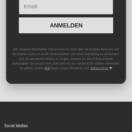
Email
ANMELDEN
Mit unserem Newsletter informieren wir dich über besondere Aktionen und
Neuheiten rund um unser Unternehmen. Um unser Marketing zu verbessern
und dir passende Inhalte zu zeigen, messen wir den Erfolg unserer
Kampagnen. Du kannst dich jederzeit mit nur einem Klick wieder abmelden.
Es gelten unsere
AGB
sowie unsere Hinweise zum
Datenschutz
🛡️
Social Medias