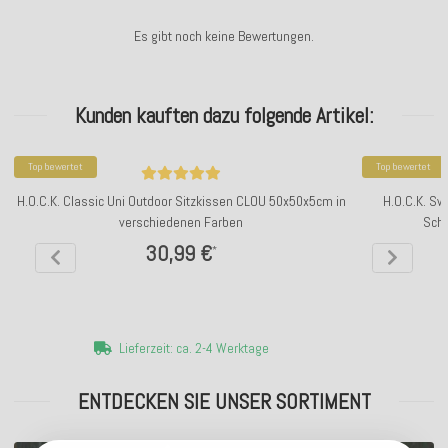
Es gibt noch keine Bewertungen.
Kunden kauften dazu folgende Artikel:
Top bewertet
Top bewertet
H.O.C.K. Classic Uni Outdoor Sitzkissen CLOU 50x50x5cm in
H.O.C.K. Sw
verschiedenen Farben
Schm
30,99 €
*
Lieferzeit: ca. 2-4 Werktage
ENTDECKEN SIE UNSER SORTIMENT