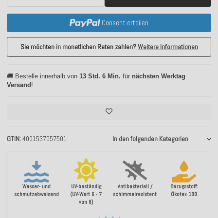
Consent erteilen
Sie möchten in monatlichen Raten zahlen?
Weitere Informationen
🚚 Bestelle innerhalb von
13 Std. 6 Min.
für
nächsten Werktag
Versand
!
GTIN
4001537057501
In den folgenden Kategorien
Wasser- und
UV-beständig
Antibakteriell /
Bezugsstoff:
schmutzabweisend
(UV-Wert 6 - 7
schimmelresistent
Ökotex 100
von 8)