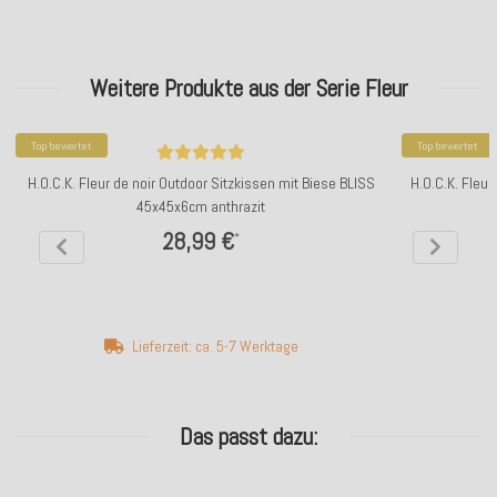
Weitere Produkte aus der Serie Fleur
Top bewertet
Top bewertet
H.O.C.K. Fleur de noir Outdoor Sitzkissen mit Biese BLISS
H.O.C.K. Fleu
45x45x6cm anthrazit
28,99 €
*
Lieferzeit: ca. 5-7 Werktage
Das passt dazu: