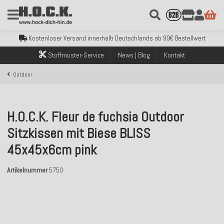
Kostenloser Versand innerhalb Deutschlands ab 99€ Bestellwert
Über 120.000 erfolgreich versendete Bestellungen
Sicher bezahlen mit Klarna, PayPal & Amazon Pay
Kostenloser Versand innerhalb Deutschlands ab 99€ Bestellwert
Über 120.000 erfolgreich versendete Bestellungen
Stoffmuster-Service
News | Blog
Kontakt
Sicher bezahlen mit Klarna, PayPal & Amazon Pay
Kostenloser Versand innerhalb Deutschlands ab 99€ Bestellwert
Outdoor
H.O.C.K. Fleur de fuchsia Outdoor
Sitzkissen mit Biese BLISS
45x45x6cm pink
Artikelnummer
5750