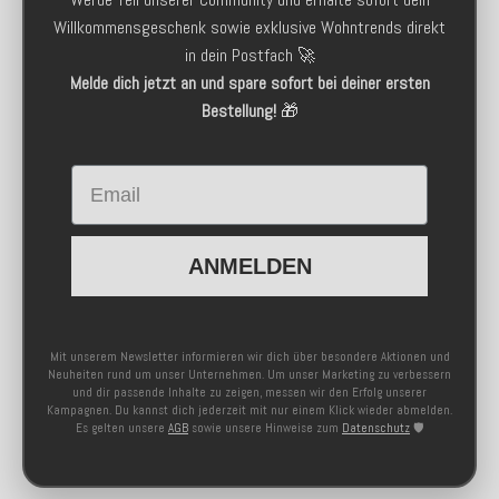
Willkommensgeschenk sowie exklusive Wohntrends direkt
in dein Postfach 🚀
Melde dich jetzt an und spare sofort bei deiner ersten
Bestellung!
🎁
Email
ANMELDEN
Mit unserem Newsletter informieren wir dich über besondere Aktionen und
Neuheiten rund um unser Unternehmen. Um unser Marketing zu verbessern
und dir passende Inhalte zu zeigen, messen wir den Erfolg unserer
Kampagnen. Du kannst dich jederzeit mit nur einem Klick wieder abmelden.
Es gelten unsere
AGB
sowie unsere Hinweise zum
Datenschutz
🛡️