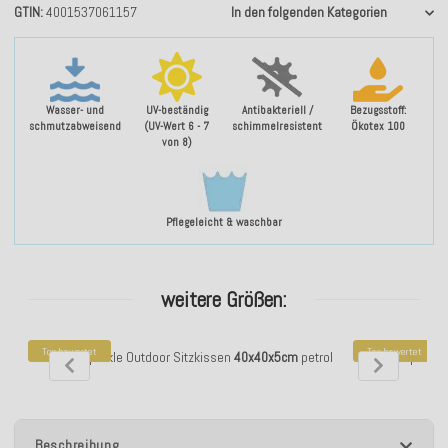
GTIN
4001537061157
In den folgenden Kategorien
Wasser- und
UV-beständig
Antibakteriell /
Bezugsstoff:
schmutzabweisend
(UV-Wert 6 - 7
schimmelresistent
Ökotex 100
von 8)
Pflegeleicht & waschbar
weitere Größen:
Top bewertet
Top bewertet
H.O.C.K. Sparkle Outdoor Sitzkissen
40x40x5cm
petrol
H.O.C.K. Sparkle
Beschreibung