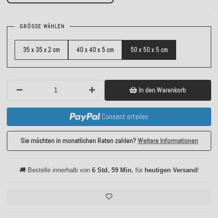
GRÖSSE WÄHLEN
35 x 35 x 2 cm
40 x 40 x 5 cm
50 x 50 x 5 cm
In den Warenkorb
Consent erteilen
Sie möchten in monatlichen Raten zahlen?
Weitere Informationen
🚚 Bestelle innerhalb von
6 Std. 59 Min.
für
heutigen Versand
!