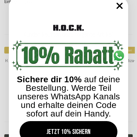
Einträge insgesamt: 3
Kunden kauften dazu folgende Artikel:
Top bewertet
Top bewertet
H.O.C.K. Classic Uni Outdoor Sitzkissen CLOU 50x50x5cm in
H.O.C.K. Eliz
verschiedenen Farben
30,99 €
*
Sichere dir 10%
auf deine
Bestellung. Werde Teil
unseres WhatsApp Kanals
und erhalte deinen Code
Lieferzeit: ca. 2-4 Werktage
sofort auf dein Handy.
ENTDECKEN SIE UNSER SORTIMENT
Jetzt 10% sichern