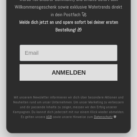
Willkommensgeschenk sowie exklusive Wohntrends direkt
in dein Postfach 🚀
Melde dich jetzt an und spare sofort bei deiner ersten
Bestellung!
🎁
Email
ANMELDEN
Mit unserem Newsletter informieren wir dich über besondere Aktionen und
Neuheiten rund um unser Unternehmen. Um unser Marketing zu verbessern
und dir passende Inhalte zu zeigen, messen wir den Erfolg unserer
Kampagnen. Du kannst dich jederzeit mit nur einem Klick wieder abmelden.
Es gelten unsere
AGB
sowie unsere Hinweise zum
Datenschutz
🛡️