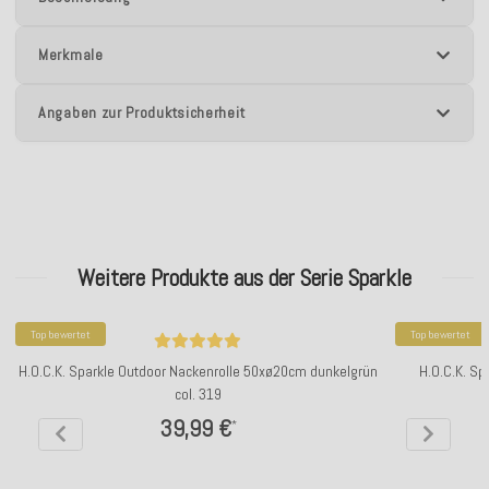
Merkmale
Angaben zur Produktsicherheit
Weitere Produkte aus der Serie Sparkle
Top bewertet
Top bewertet
H.O.C.K. Sparkle Outdoor Nackenrolle 50xø20cm dunkelgrün
H.O.C.K. Sp
col. 319
39,99 €
*