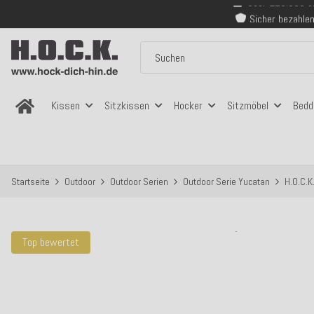
Sicher bezahlen
Kostenloser Versand in
Über 120.000 er
Sicher bezahlen
Kostenloser Versand in
Kissen
Sitzkissen
Hocker
Sitzmöbel
Bedd
Startseite
Outdoor
Outdoor Serien
Outdoor Serie Yucatan
H.O.C.K
Top bewertet