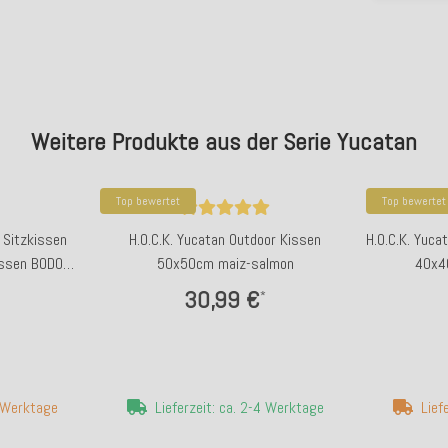
Weitere Produkte aus der Serie Yucatan
Top bewertet
Top bewertet
 Sitzkissen
H.O.C.K. Yucatan Outdoor Kissen
H.O.C.K. Yuca
issen BODO
50x50cm maiz-salmon
40x4
eige 401
30,99 €
*
7 Werktage
Lieferzeit: ca. 2-4 Werktage
Lief