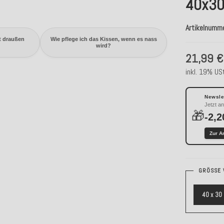
40x30
Artikelnumm
t draußen
Wie pflege ich das Kissen, wenn es nass
wird?
21,99 €
inkl. 19% USt
Newslet
Jetzt a
🎁
-2,2
Zur A
GRÖSSE 
40 x 30