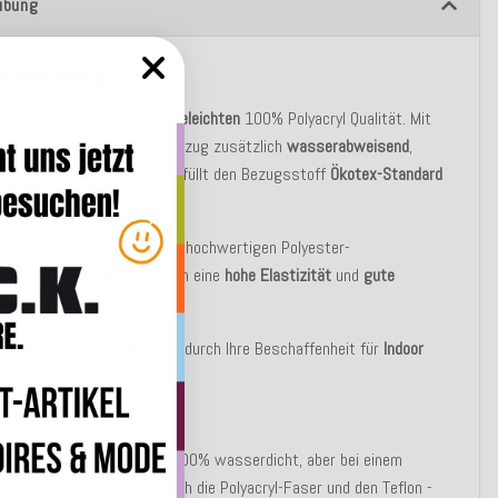
ibung
tbeschreibung
sen besteht aus einer
pflegeleichten
100% Polyacryl Qualität. Mit
hutz
ausgerüstet ist der Bezug zusätzlich
wasserabweisend
,
t, schimmelresistent
und erfüllt den Bezugsstoff
Ökotex-Standard
enfüllung besteht aus einer hochwertigen Polyester-
chvliesfaser, die sich durch eine
hohe Elastizität
und
gute
llwerte
auszeichnet.
sen sind
strapazierfähig
und durch Ihre Beschaffenheit für
Indoor
door
geeignet.
UNG:
Outdoor Kissen sind nicht 100% wasserdicht, aber bei einem
 Regenschauer sind sie durch die Polyacryl-Faser und den Teflon -