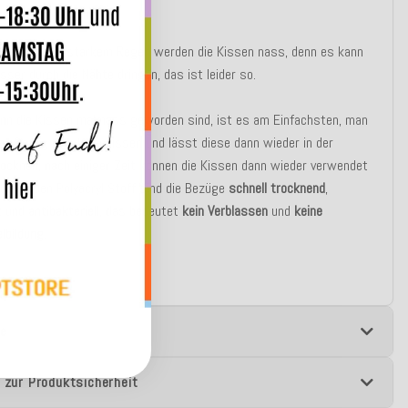
wasserabweisend!
erregen oder starkem Regen werden die Kissen nass, denn es kann
ser durch die Nähte dringen, das ist leider so.
n die Kissen mal nass geworden sind, ist es am Einfachsten, man
en Bezug vom Innenkissen und lässt diese dann wieder in der
ocknen, nach einiger Zeit können die Kissen dann wieder verwendet
durch den Polyacryl Stoff sind die Bezüge
schnell trocknend
,
t
und
antibakteriell
, das bedeutet
kein Verblassen
und
keine
lbildung
.
e
 zur Produktsicherheit