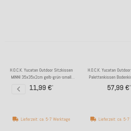
H.O.C.K. Yucatan Outdoor Sitzkissen
H.O.C.K. Yucatan Outdoor
MINNI 35x35x2cm gelb-grün-small
Palettenkissen Bodenk
stripes
60x60x10cm ocean b
11,99 €
57,99 €
*
*
Lieferzeit: ca. 5-7 Werktage
Lieferzeit: ca. 5-