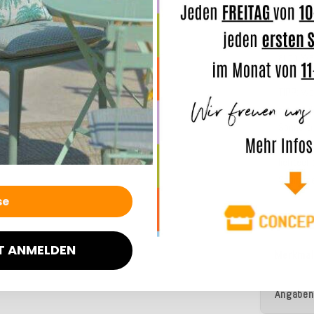
Schutz
Bei Dau
auch Was
TIPP:
wen
trennt d
Sonne tr
werden, 
lichtech
Schimme
T ANMELDEN
Merkmal
Angaben