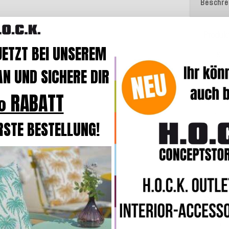
Beschre
Produk
JETZT BEI UNSEREM
Das Kis
Flecksc
N UND SICHERE DIR
lichtech
100
.
 RABATT
Die Kiss
RSTE BESTELLUNG!
Hochbaus
Rückste
Die Kis
und
Out
ANMERK
Unsere 
leichten