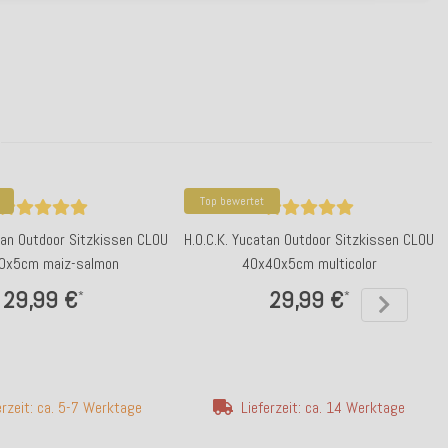
Top bewertet
tan Outdoor Sitzkissen CLOU
H.O.C.K. Yucatan Outdoor Sitzkissen CLOU
0x5cm maiz-salmon
40x40x5cm multicolor
29,99 €
29,99 €
*
*
erzeit: ca. 5-7 Werktage
Lieferzeit: ca. 14 Werktage