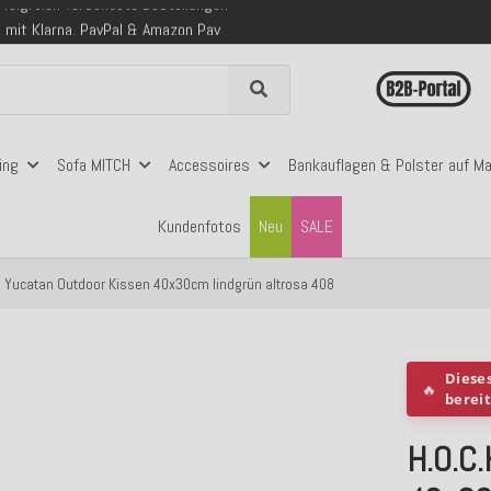
 mit Klarna, PayPal & Amazon Pay
nerhalb Deutschlands ab 99€ Bestellwert
folgreich versendete Bestellungen
 mit Klarna, PayPal & Amazon Pay
nerhalb Deutschlands ab 99€ Bestellwert
ing
Sofa MITCH
Accessoires
Bankauflagen & Polster auf M
Kundenfotos
Neu
SALE
. Yucatan Outdoor Kissen 40x30cm lindgrün altrosa 408
Diese
🔥
berei
H.O.C.