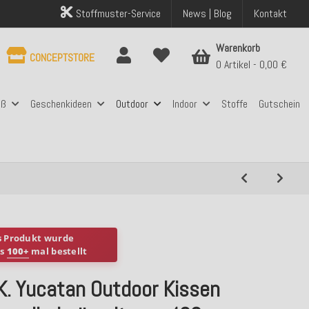
Stoffmuster-Service
News | Blog
Kontakt
Warenkorb
CONCEPTSTORE
0 Artikel
0,00 €
aß
Geschenkideen
Outdoor
Indoor
Stoffe
Gutschein
s Produkt wurde
ts
100+
mal bestellt
K. Yucatan Outdoor Kissen