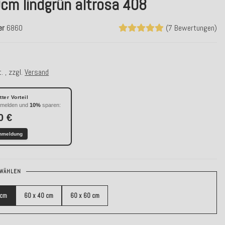
cm lindgrün altrosa 408
er
6860
(7 Bewertungen)
. , zzgl.
Versand
ter Vorteil
nmelden und
10%
sparen:
0 €
nmeldung
WÄHLEN
 cm
60 x 40 cm
60 x 60 cm