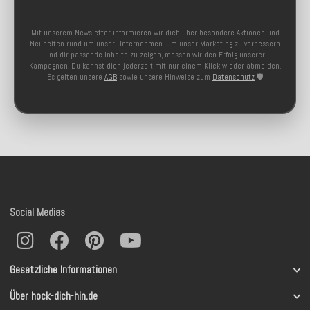
Mit unserem Newsletter informieren wir dich über besondere Aktionen und
Neuheiten rund um unser Unternehmen. Um unser Marketing zu verbessern
und dir passende Inhalte zu zeigen, messen wir den Erfolg unserer
Kampagnen. Du kannst dich jederzeit mit nur einem Klick wieder abmelden.
Es gelten unsere
AGB
sowie unsere Hinweise zum
Datenschutz
🛡️
Social Medias
Gesetzliche Informationen
Über hock-dich-hin.de