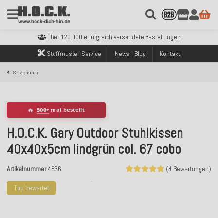
Kostenloser Versand innerhalb Deutschlands ab 99€ Bestellwert
Über 120.000 erfolgreich versendete Bestellungen
Sicher bezahlen mit Klarna, PayPal & Amazon Pay
Stoffmuster-Service
News | Blog
Kontakt
Kostenloser Versand innerhalb Deutschlands ab 99€ Bestellwert
Über 120.000 erfolgreich versendete Bestellungen
Sitzkissen
Sicher bezahlen mit Klarna, PayPal & Amazon Pay
Kostenloser Versand innerhalb Deutschlands ab 99€ Bestellwert
🔥
500+
mal bestellt
H.O.C.K. Gary Outdoor Stuhlkissen
40x40x5cm lindgrün col. 67 cobo
Artikelnummer
4836
(4 Bewertungen)
Top bewertet