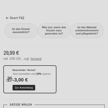
✨ Smart-FAQ
Was tun, wenn das
Ist das Material
Ist das Kissen
Kissen nass
schimmelresistent
wasserdicht?
geworden ist?
und pflegeleicht?
29,99 €
inkl. 19% USt. , zzgl.
Versand
Newsletter Vorteil
Jetzt anmelden und
10%
sparen:
🎁
-3,00 €
Zur Anmeldung
GRÖSSE WÄHLEN