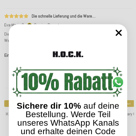
Die schnelle Lieferung und die Ware…
Eva-Maria S.
Service-Bewertung
Die schnelle Lieferung und die Ware sieht genau so aus, wie auf der
Website.
Einträge insgesamt: 4
Kunden kauften dazu folgende Artikel:
Sichere dir 10%
auf deine
Top bewertet
Top bewertet
Bestellung. Werde Teil
H.O.C.K. Gian Outdoor Stuhlkissen 40x40x5cm lindgrün col.
H.O.C.K. Gary 
67 cobo
unseres WhatsApp Kanals
29,99 €
und erhalte deinen Code
*