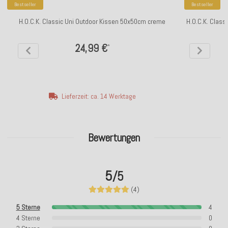
Bestseller
Bestseller
H.O.C.K. Classic Uni Outdoor Kissen 50x50cm creme
H.O.C.K. Class
24,99 €
*
Lieferzeit: ca. 14 Werktage
Bewertungen
5
/5
(4)
5 Sterne
4
4 Sterne
0