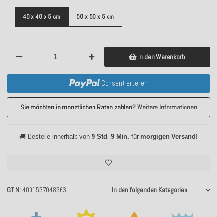
40 x 40 x 5 cm
50 x 50 x 5 cm
In den Warenkorb
Consent erteilen
Sie möchten in monatlichen Raten zahlen?
Weitere Informationen
🚚 Bestelle innerhalb von
9 Std. 9 Min.
für
morgigen Versand
!
GTIN
4001537048363
In den folgenden Kategorien