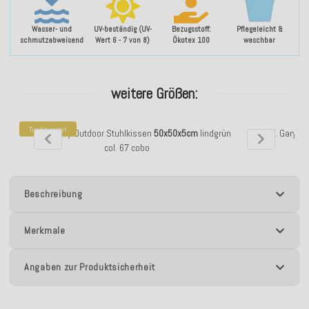
Wasser- und
UV-beständig (UV-
Bezugsstoff:
Pflegeleicht &
schmutzabweisend
Wert 6 - 7 von 8)
Ökotex 100
waschbar
weitere Größen:
Top bewertet
H.O.C.K. Gary Outdoor Stuhlkissen
50x50x5cm
lindgrün
H.O.C.K. Gary O
col. 67 cobo
Beschreibung
Merkmale
Angaben zur Produktsicherheit