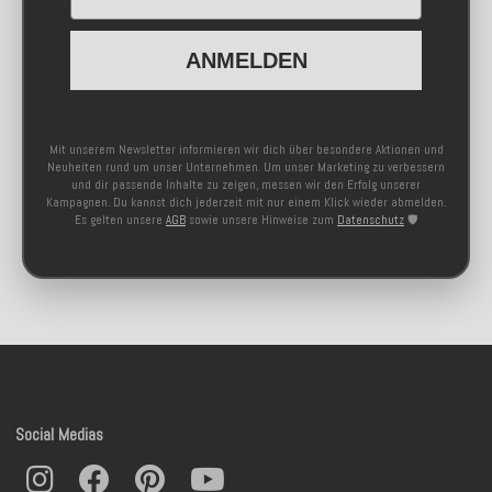
ANMELDEN
Mit unserem Newsletter informieren wir dich über besondere Aktionen und
Neuheiten rund um unser Unternehmen. Um unser Marketing zu verbessern
und dir passende Inhalte zu zeigen, messen wir den Erfolg unserer
Kampagnen. Du kannst dich jederzeit mit nur einem Klick wieder abmelden.
Es gelten unsere
AGB
sowie unsere Hinweise zum
Datenschutz
🛡️
Social Medias