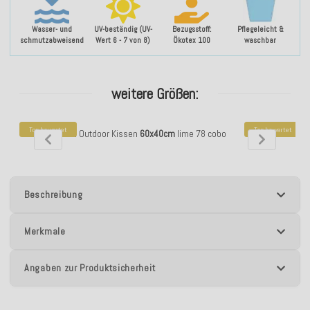
Wasser- und
UV-beständig (UV-
Bezugsstoff:
Pflegeleicht &
schmutzabweisend
Wert 6 - 7 von 8)
Ökotex 100
waschbar
weitere Größen:
Top bewertet
Top bewertet
H.O.C.K. Gian Outdoor Kissen
60x40cm
lime 78 cobo
H.O.C.K. Gian O
Beschreibung
Merkmale
Angaben zur Produktsicherheit