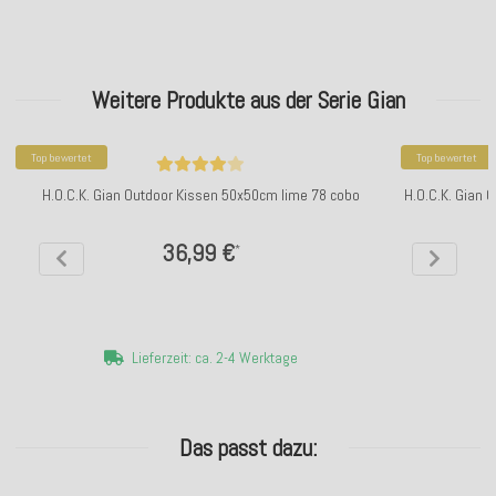
Weitere Produkte aus der Serie Gian
Top bewertet
Top bewertet
H.O.C.K. Gian Outdoor Kissen 50x50cm lime 78 cobo
H.O.C.K. Gian 
36,99 €
*
Lieferzeit: ca. 2-4 Werktage
Das passt dazu: