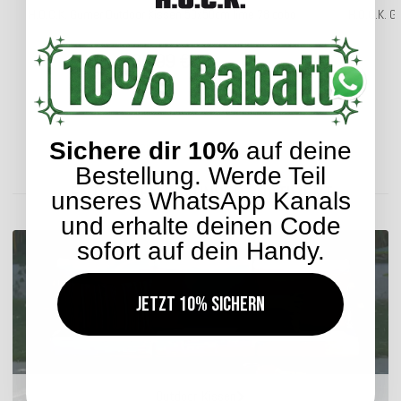
H.O.C.K. Gumer Outdoor Kissen 50x50cm lime 78 cobo
H.O.C.K. G
36,99 €
*
Sichere dir 10%
auf deine
Lieferzeit: ca. 2-4 Werktage
Bestellung. Werde Teil
ENTDECKEN SIE UNSER SORTIMENT
unseres WhatsApp Kanals
und erhalte deinen Code
sofort auf dein Handy.
Jetzt 10% sichern
Outdoor Kissen