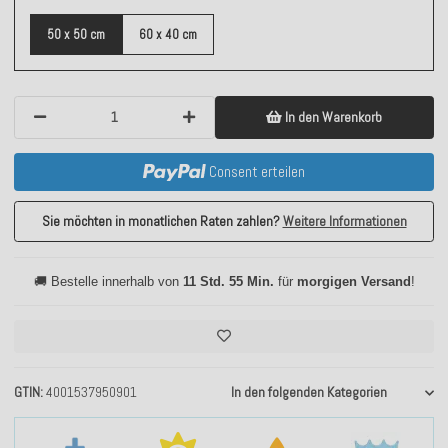
50 x 50 cm
60 x 40 cm
In den Warenkorb
Consent erteilen
Sie möchten in monatlichen Raten zahlen?
Weitere Informationen
🚚 Bestelle innerhalb von
11 Std. 55 Min.
für
morgigen Versand
!
GTIN
4001537950901
In den folgenden Kategorien