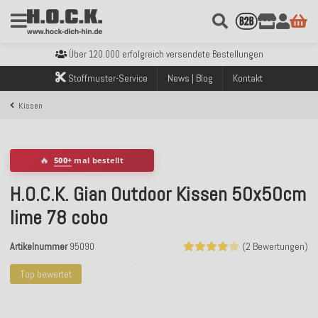
Kostenloser Versand innerhalb Deutschlands ab 99€ Bestellwert
Über 120.000 erfolgreich versendete Bestellungen
Sicher bezahlen mit Klarna, PayPal & Amazon Pay
Stoffmuster-Service
News | Blog
Kontakt
Kostenloser Versand innerhalb Deutschlands ab 99€ Bestellwert
Über 120.000 erfolgreich versendete Bestellungen
Kissen
Sicher bezahlen mit Klarna, PayPal & Amazon Pay
Kostenloser Versand innerhalb Deutschlands ab 99€ Bestellwert
🔥
500+
mal bestellt
H.O.C.K. Gian Outdoor Kissen 50x50cm
lime 78 cobo
Artikelnummer
95090
(2 Bewertungen)
Top bewertet