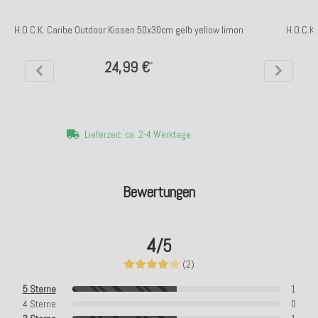
H.O.C.K. Caribe Outdoor Kissen 50x30cm gelb yellow limon
H.O.C.K
24,99 €
*
Lieferzeit: ca. 2-4 Werktage
Bewertungen
4
/5
(2)
5 Sterne
1
4 Sterne
0