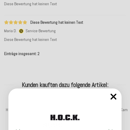
Diese Bewertung hat keinen Text
Diese Bewertung hat keinen Text
Maria D.
Service-Bewertung
Diese Bewertung hat keinen Text
Einträge insgesamt: 2
Kunden kauften dazu folgende Artikel:
H.O.C.K. Kami Outdoor Bodenkissen 60x60x10cm coral col.
H.O.C.K. Kami
02 malle
60,99 €
*