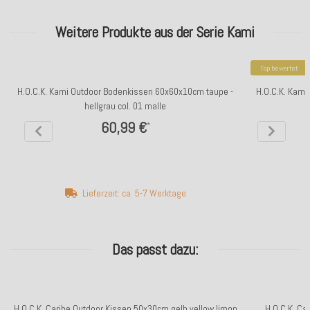
Weitere Produkte aus der Serie Kami
Top bewertet
H.O.C.K. Kami Outdoor Bodenkissen 60x60x10cm taupe -
H.O.C.K. Kami
hellgrau col. 01 malle
60,99 €
*
Lieferzeit: ca. 5-7 Werktage
Das passt dazu:
H.O.C.K. Caribe Outdoor Kissen 50x30cm gelb yellow limon
H.O.C.K. Ca