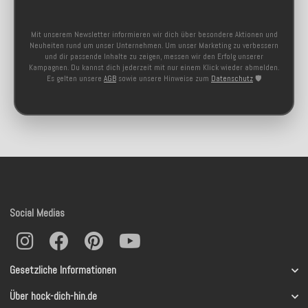
Mit unserem Newsletter informieren wir dich über besondere Aktionen und
Neuheiten rund um unser Unternehmen. Um unser Marketing zu verbessern
und dir passende Inhalte zu zeigen, messen wir den Erfolg unserer
Kampagnen. Du kannst dich jederzeit mit nur einem Klick wieder abmelden.
Es gelten unsere
AGB
sowie unsere Hinweise zum
Datenschutz
🛡️
Social Medias
Gesetzliche Informationen
Über hock-dich-hin.de