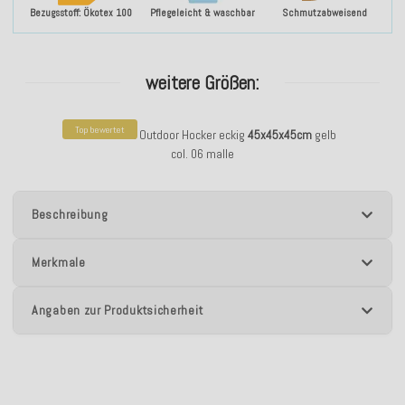
Bezugsstoff: Ökotex 100
Pflegeleicht & waschbar
Schmutzabweisend
weitere Größen:
Top bewertet
H.O.C.K. Kami Outdoor Hocker eckig
45x45x45cm
gelb
col. 06 malle
Beschreibung
Merkmale
Angaben zur Produktsicherheit