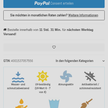
Consent erteilen
Sie möchten in monatlichen Raten zahlen?
Weitere Informationen
🚚 Bestelle innerhalb von
11 Std. 31 Min.
für
nächsten Werktag
Versand
!
GTIN
4001537057556
In den folgenden Kategorien
Wasser- und
UV-beständig
Atmungsaktiv
Antibakteriell /
schmutzabweisend
(UV-Wert 6 - 7
schimmelresistent
von 8)