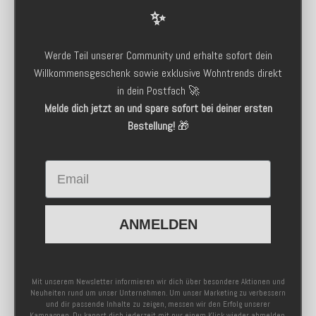
✨
Werde Teil unserer Community und erhalte sofort dein
Willkommensgeschenk sowie exklusive Wohntrends direkt
in dein Postfach 🚀
Melde dich jetzt an und spare sofort bei deiner ersten
Bestellung!
🎁
Email
ANMELDEN
Mit unserem Newsletter informieren wir dich über besondere Aktionen und
Neuheiten rund um unser Unternehmen. Um unser Marketing zu verbessern
und dir passende Inhalte zu zeigen, messen wir den Erfolg unserer
Kampagnen. Du kannst dich jederzeit mit nur einem Klick wieder abmelden.