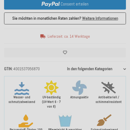
Consent erteilen
Sie möchten in monatlichen Raten zahlen?
Weitere Informationen
Lieferzeit: ca. 14 Werktage
GTIN
4001537056870
In den folgenden Kategorien
Wasser- und
UV-beständig
Atmungsaktiv
Antibakteriell /
schmutzabweisend
(UV-Wert 6 - 7
schimmelresistent
von 8)
Bezugsstoff: Ökotex 100
Pflegeleicht & waschbar
Schmutzabweisend