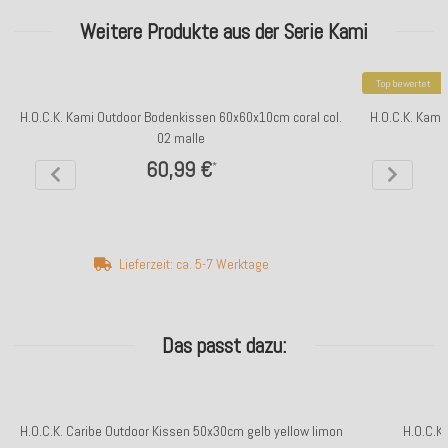
Weitere Produkte aus der Serie Kami
Top bewertet
H.O.C.K. Kami Outdoor Bodenkissen 60x60x10cm coral col.
H.O.C.K. Kami
02 malle
60,99 €
*
Lieferzeit: ca. 5-7 Werktage
Das passt dazu:
H.O.C.K. Caribe Outdoor Kissen 50x30cm gelb yellow limon
H.O.C.K