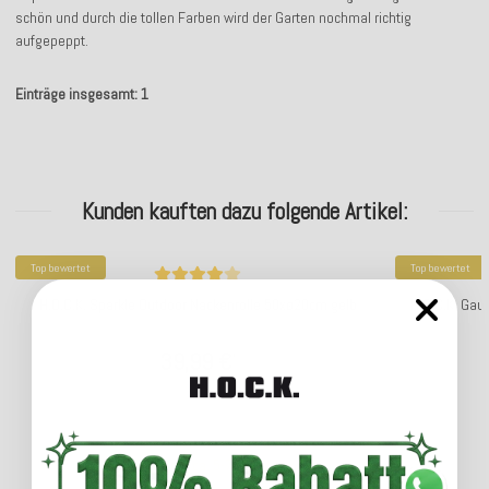
schön und durch die tollen Farben wird der Garten nochmal richtig
aufgepeppt.
Einträge insgesamt: 1
Kunden kauften dazu folgende Artikel:
Top bewertet
Top bewertet
H.O.C.K. Sparkle Outdoor Nackenrolle 50xø20cm gelb
H.O.C.K. Gau
39,99 €
*
Lieferzeit: ca. 5-7 Werktage