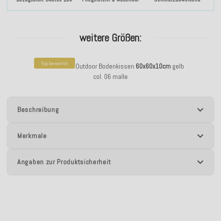
weitere Größen:
Top bewertet
H.O.C.K. Kami Outdoor Bodenkissen
60x60x10cm
gelb
col. 06 malle
Beschreibung
Merkmale
Angaben zur Produktsicherheit