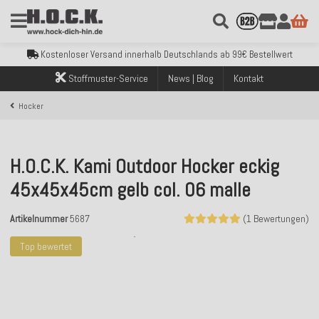
Kostenloser Versand innerhalb Deutschlands ab 99€ Bestellwert
Über 120.000 erfolgreich versendete Bestellungen
Sicher bezahlen mit Klarna, PayPal & Amazon Pay
Stoffmuster-Service
News | Blog
Kontakt
Kostenloser Versand innerhalb Deutschlands ab 99€ Bestellwert
Über 120.000 erfolgreich versendete Bestellungen
Hocker
Sicher bezahlen mit Klarna, PayPal & Amazon Pay
Kostenloser Versand innerhalb Deutschlands ab 99€ Bestellwert
H.O.C.K. Kami Outdoor Hocker eckig
45x45x45cm gelb col. 06 malle
Artikelnummer
5687
(1 Bewertungen)
Top bewertet