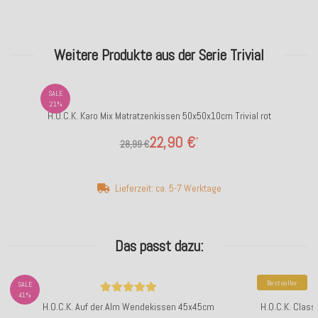
Weitere Produkte aus der Serie Trivial
SALE
21%
H.O.C.K. Karo Mix Matratzenkissen 50x50x10cm Trivial rot
22,90 €
*
28,99 €
Lieferzeit: ca. 5-7 Werktage
Das passt dazu:
Bestseller
SALE
41%
H.O.C.K. Auf der Alm Wendekissen 45x45cm
H.O.C.K. Clas