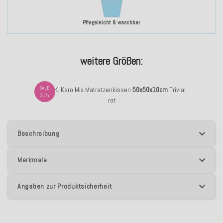
Pflegeleicht & waschbar
weitere Größen:
SALE
H.O.C.K. Karo Mix Matratzenkissen
50x50x10cm
Trivial
21%
rot
Beschreibung
Merkmale
Angaben zur Produktsicherheit