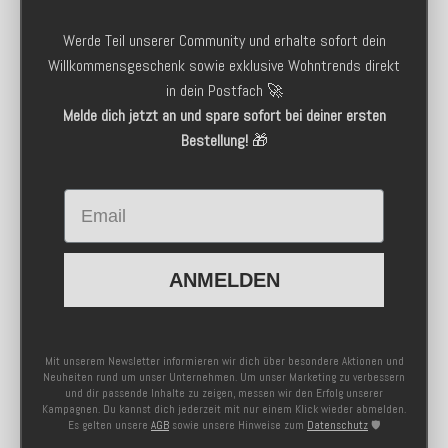
Werde Teil unserer Community und erhalte sofort dein
Willkommensgeschenk sowie exklusive Wohntrends direkt
in dein Postfach 🚀
Melde dich jetzt an und spare sofort bei deiner ersten
Bestellung!
🎁
Email
ANMELDEN
Mit unserem Newsletter informieren wir dich über besondere Aktionen und
Neuheiten rund um unser Unternehmen. Um unser Marketing zu verbessern
und dir passende Inhalte zu zeigen, messen wir den Erfolg unserer
Kampagnen. Du kannst dich jederzeit mit nur einem Klick wieder abmelden.
Es gelten unsere
AGB
sowie unsere Hinweise zum
Datenschutz
🛡️