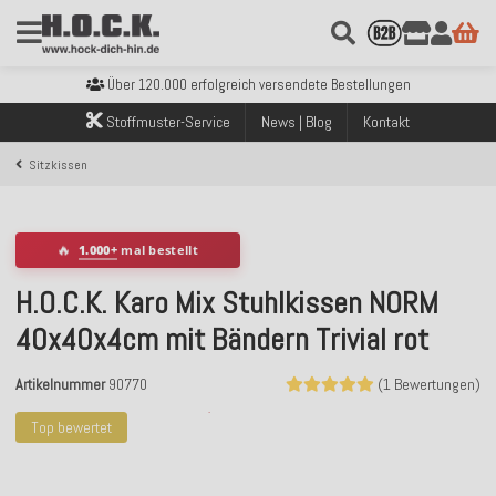
Kostenloser Versand innerhalb Deutschlands ab 99€ Bestellwert
Über 120.000 erfolgreich versendete Bestellungen
Sicher bezahlen mit Klarna, PayPal & Amazon Pay
Stoffmuster-Service
News | Blog
Kontakt
Kostenloser Versand innerhalb Deutschlands ab 99€ Bestellwert
Über 120.000 erfolgreich versendete Bestellungen
Sitzkissen
Sicher bezahlen mit Klarna, PayPal & Amazon Pay
Kostenloser Versand innerhalb Deutschlands ab 99€ Bestellwert
🔥
1.000+
mal bestellt
H.O.C.K. Karo Mix Stuhlkissen NORM
40x40x4cm mit Bändern Trivial rot
Artikelnummer
90770
(1 Bewertungen)
Top bewertet