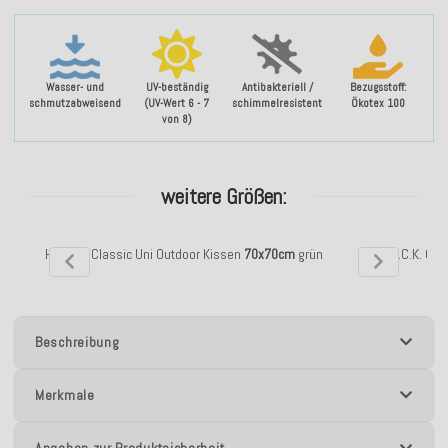
Wasser- und
UV-beständig
Antibakteriell /
Bezugsstoff:
schmutzabweisend
(UV-Wert 6 - 7
schimmelresistent
Ökotex 100
von 8)
weitere Größen:
H.O.C.K. Classic Uni Outdoor Kissen
70x70cm
grün
H.O.C.K. Cla
Beschreibung
Merkmale
Angaben zur Produktsicherheit