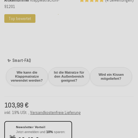
Artikelnummer
KlappMatraClUni-
(4 Bewertungen)
91201
Top bewertet
✨ Smart-FAQ
Wie kann die
Ist die Matratze für
Wird ein Kissen
Klappmatratze
den Außenbereich
mitgeliefert?
verwendet werden?
geeignet?
103,99 €
inkl. 19% USt. ,
Versandkostenfreie Lieferung
Newsletter Vorteil
Jetzt anmelden und
10%
sparen: