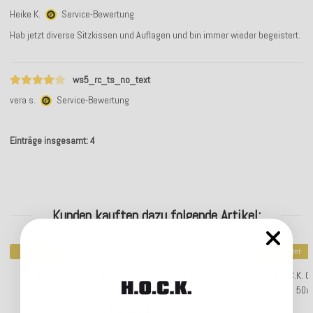
Heike K.
Service-Bewertung
Hab jetzt diverse Sitzkissen und Auflagen und bin immer wieder begeistert.
ws5_rc_ts_no_text
vera s.
Service-Bewertung
Einträge insgesamt: 4
Kunden kauften dazu folgende Artikel:
Top bewertet
Top bewertet
H.O.C.K. Classic Uni Outdoor Kissen 40x30cm in
H.O.C.K. C
verschiedenen Farben
50x
14,90 €
*