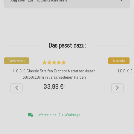
Das passt dazu:
Top bewertet
Bestseller
H.O.C.K. Classic Streifen Outdoor Matratzenkissen
H.O.C.K. C
50x50x10cm in verschiedenen Farben
33,99 €
*
Lieferzeit: ca. 2-4 Werktage