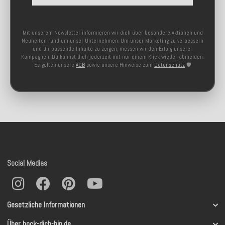
Mit unserem Newsletter informieren wir dich über besondere Aktionen und
Neuheiten rund um unser Unternehmen. Um unser Marketing zu verbessern
und dir passende Inhalte zu zeigen, messen wir den Erfolg unserer
Kampagnen. Du kannst dich jederzeit mit nur einem Klick wieder abmelden.
Es gelten unsere
AGB
sowie unsere Hinweise zum
Datenschutz
🛡️
Social Medias
Gesetzliche Informationen
Über hock-dich-hin.de