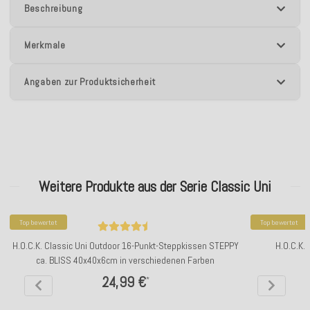
Beschreibung
Merkmale
Angaben zur Produktsicherheit
Weitere Produkte aus der Serie Classic Uni
Top bewertet
Top bewertet
H.O.C.K. Classic Uni Outdoor 16-Punkt-Steppkissen STEPPY
H.O.C.K.
ca. BLISS 40x40x6cm in verschiedenen Farben
24,99 €
*