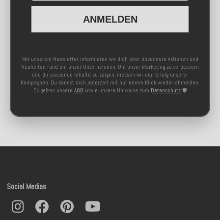
ANMELDEN
Mit unserem Newsletter informieren wir dich über besondere Aktionen und
Neuheiten rund um unser Unternehmen. Um unser Marketing zu verbessern
und dir passende Inhalte zu zeigen, messen wir den Erfolg unserer
Kampagnen. Du kannst dich jederzeit mit nur einem Klick wieder abmelden.
Es gelten unsere
AGB
sowie unsere Hinweise zum
Datenschutz
🛡️
Social Medias