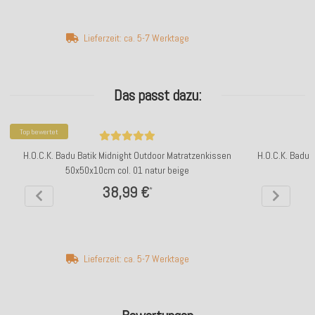
Lieferzeit: ca. 5-7 Werktage
Das passt dazu:
Top bewertet
H.O.C.K. Badu Batik Midnight Outdoor Matratzenkissen
H.O.C.K. Badu 
50x50x10cm col. 01 natur beige
38,99 €
*
Lieferzeit: ca. 5-7 Werktage