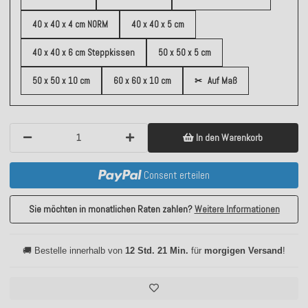
40 x 40 x 4 cm NORM
40 x 40 x 5 cm
40 x 40 x 6 cm Steppkissen
50 x 50 x 5 cm
50 x 50 x 10 cm
60 x 60 x 10 cm
✂
Auf Maß
In den Warenkorb
Consent erteilen
Sie möchten in monatlichen Raten zahlen?
Weitere Informationen
🚚 Bestelle innerhalb von
12 Std. 21 Min.
für
morgigen Versand
!