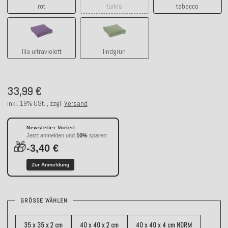
rot
türkis
tabacco
lila ultraviolett
lindgrün
lila ultraviolett
lindgrün
33,99 €
inkl. 19% USt. , zzgl.
Versand
Newsletter Vorteil
Jetzt anmelden und
10%
sparen:
🎁
-3,40 €
Zur Anmeldung
GRÖSSE WÄHLEN
35 x 35 x 2 cm
40 x 40 x 2 cm
40 x 40 x 4 cm NORM