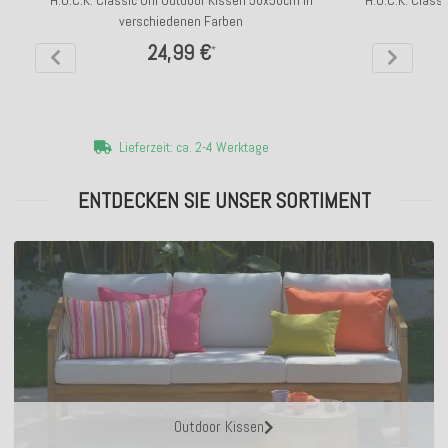
H.O.C.K. Classic Uni Outdoor Kissen 50x50cm in
H.O.C.K. Class
verschiedenen Farben
24,99 €
*
Lieferzeit: ca. 2-4 Werktage
ENTDECKEN SIE UNSER SORTIMENT
Outdoor Kissen