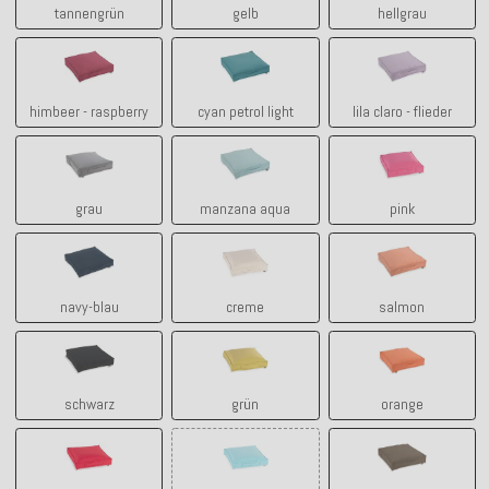
tannengrün
gelb
hellgrau
himbeer - raspberry
cyan petrol light
lila claro - flie
himbeer - raspberry
cyan petrol light
lila claro - flieder
grau
manzana aqua
pink
grau
manzana aqua
pink
navy-blau
creme
salmon
navy-blau
creme
salmon
schwarz
grün
orange
schwarz
grün
orange
rot
türkis
tabacco