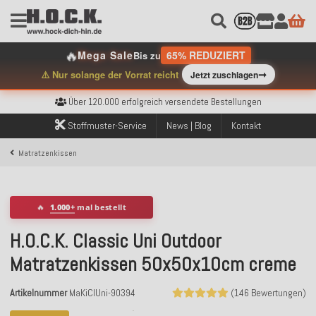
🔥
Mega Sale
65% REDUZIERT
Bis zu
➞
⚠️ Nur solange der Vorrat reicht
Jetzt zuschlagen
Kostenloser Versand innerhalb Deutschlands ab 99€ Bestellwert
Über 120.000 erfolgreich versendete Bestellungen
Sicher bezahlen mit Klarna, PayPal & Amazon Pay
Kostenloser Versand innerhalb Deutschlands ab 99€ Bestellwert
Stoffmuster-Service
News | Blog
Kontakt
Über 120.000 erfolgreich versendete Bestellungen
Sicher bezahlen mit Klarna, PayPal & Amazon Pay
Matratzenkissen
Kostenloser Versand innerhalb Deutschlands ab 99€ Bestellwert
🔥
1.000+
mal bestellt
H.O.C.K. Classic Uni Outdoor
Matratzenkissen 50x50x10cm creme
Artikelnummer
MaKiClUni-90394
(146 Bewertungen)