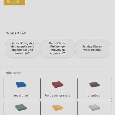
Bestseller
✨ Smart-FAQ
Ist der Bezug des
Kann ich die
Matratzenkissens
Füllmenge
Ist das Kissen
abnehmbar und
individuell
wasserdicht?
waschbar?
anpassen?
Farbe
creme
royal blau
bordeaux granate
brombeer
royal blau
bordeaux granate
brombeer
tannengrün
gelb
hellgrau