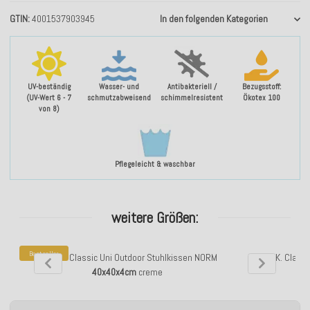
GTIN
4001537903945
In den folgenden Kategorien
UV-beständig
Wasser- und
Antibakteriell /
Bezugsstoff:
(UV-Wert 6 - 7
schmutzabweisend
schimmelresistent
Ökotex 100
von 8)
Pflegeleicht & waschbar
weitere Größen:
Bestseller
H.O.C.K. Classic Uni Outdoor Stuhlkissen NORM
H.O.C.K. Class
40x40x4cm
creme