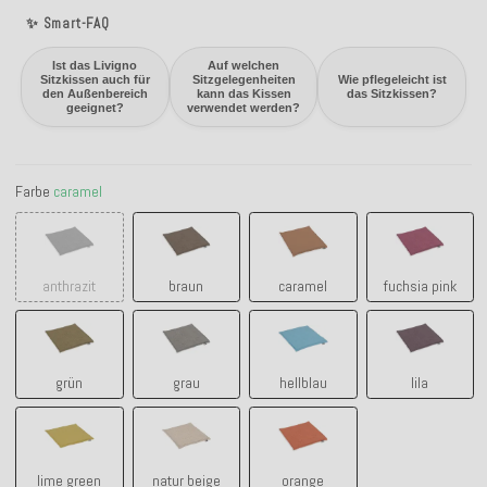
✨ Smart-FAQ
Ist das Livigno
Auf welchen
Sitzkissen auch für
Sitzgelegenheiten
Wie pflegeleicht ist
den Außenbereich
kann das Kissen
das Sitzkissen?
geeignet?
verwendet werden?
Farbe
caramel
anthrazit
braun
caramel
fuchsia pin
anthrazit
braun
caramel
fuchsia pink
grün
grau
hellblau
lila
grün
grau
hellblau
lila
lime green
natur beige
orange
lime green
natur beige
orange