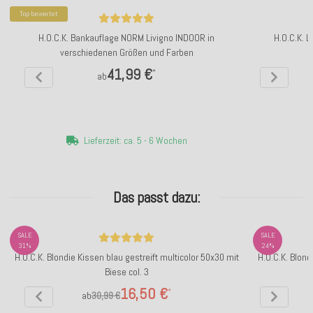
Top bewertet
H.O.C.K. Bankauflage NORM Livigno INDOOR in
H.O.C.K. 
verschiedenen Größen und Farben
41,99 €
*
ab
Lieferzeit: ca. 5 - 6 Wochen
Das passt dazu:
SALE
SALE
31%
24%
H.O.C.K. Blondie Kissen blau gestreift multicolor 50x30 mit
H.O.C.K. Blond
Biese col. 3
16,50 €
*
ab
30,99 €