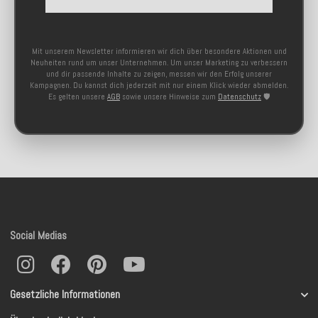
Mit unserem Newsletter informieren wir dich über besondere Aktionen und
Neuheiten rund um unser Unternehmen. Um unser Marketing zu verbessern
und dir passende Inhalte zu zeigen, messen wir den Erfolg unserer
Kampagnen. Du kannst dich jederzeit mit nur einem Klick wieder abmelden.
Es gelten unsere
AGB
sowie unsere Hinweise zum
Datenschutz
🛡️
Social Medias
Gesetzliche Informationen