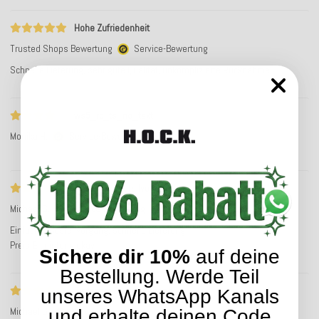
Hohe Zufriedenheit
Trusted Shops Bewertung
Service-Bewertung
Schnelle Lieferung, sehr gute Qualität, unkomplizierte Rücknahme
ws5_rc_ts_no_text
Monika H.
Service-Bewertung
Einfacher Bestellvorgang
Michael G.
Service-Bewertung
Einfacher Bestellvorgang, schnelle Lieferung
Preis & Leistung okay
Sichere dir 10%
auf deine
Bestellung. Werde Teil
Einfacher Bestellvorgang
unseres WhatsApp Kanals
Michael G.
Service-Bewertung
und erhalte deinen Code