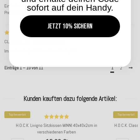
sofort auf dein Handy.
Einfacher Bestellvorgang, schnelle Lieferung
Preis & Leistung okay
Jetzt 10% sichern
Immer beste Qualität und Zuverlässigkeit…
CLAUDIA E.
Service-Bewertung
Immer beste Qualität und Zuverlässigkeit.
Einträge 1 – 10 von 11
1
2
Kunden kauften dazu folgende Artikel:
Top bewertet
Top bewertet
H.O.C.K. Livigno Sitzkissen MINNI 40x40x2cm in
H.O.C.K. Clas
verschiedenen Farben