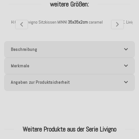
weitere Größen:
H.O.C.K. Livigno Sitzkissen MINNI
35x35x2cm
caramel
H.O.C.K. Livign
Beschreibung
Merkmale
Angaben zur Produktsicherheit
Weitere Produkte aus der Serie Livigno