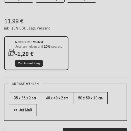
11,99 €
inkl. 19% USt. , zzgl.
Versand
Newsletter Vorteil
Jetzt anmelden und
10%
sparen:
🎁
-1,20 €
Zur Anmeldung
GRÖSSE WÄHLEN
35 x 35 x 2 cm
40 x 40 x 2 cm
50 x 50 x 10 cm
✂
Auf Maß