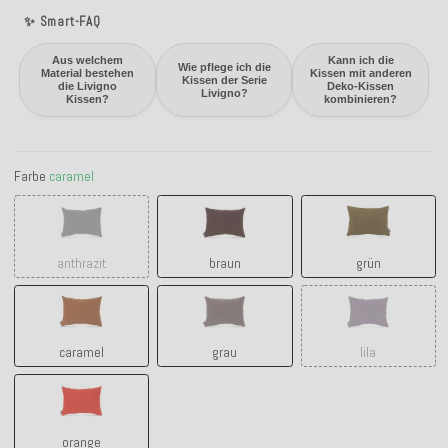
✨ Smart-FAQ
Aus welchem
Kann ich die
Wie pflege ich die
Material bestehen
Kissen mit anderen
Kissen der Serie
die Livigno
Deko-Kissen
Livigno?
Kissen?
kombinieren?
Farbe
caramel
anthrazit
braun
grün
anthrazit
braun
grün
caramel
grau
lila
caramel
grau
lila
orange
orange