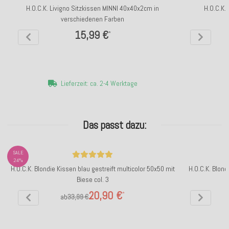
H.O.C.K. Livigno Sitzkissen MINNI 40x40x2cm in
H.O.C.K.
verschiedenen Farben
15,99 €
*
Lieferzeit: ca. 2-4 Werktage
Das passt dazu:
SALE
24%
H.O.C.K. Blondie Kissen blau gestreift multicolor 50x50 mit
H.O.C.K. Blond
Biese col. 3
20,90 €
*
ab
33,99 €