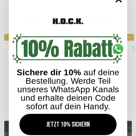
Kunden kauften dazu folgende Artikel:
Top bewertet
Top bewertet
H.O.C.K. Livigno Bean Cube Pouf 55x55x35cm
H
94,99 €
*
Sichere dir 10%
auf deine
Bestellung. Werde Teil
unseres WhatsApp Kanals
Lieferzeit: ca. 14 Werktage
und erhalte deinen Code
sofort auf dein Handy.
ENTDECKEN SIE UNSER SORTIMENT
Jetzt 10% sichern