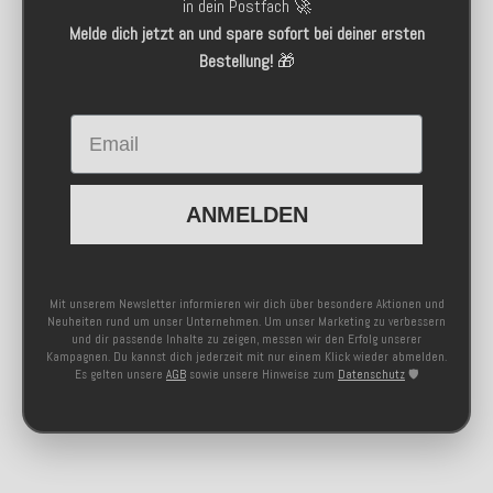
in dein Postfach 🚀
Melde dich jetzt an und spare sofort bei deiner ersten
Bestellung!
🎁
Email
ANMELDEN
Mit unserem Newsletter informieren wir dich über besondere Aktionen und
Neuheiten rund um unser Unternehmen. Um unser Marketing zu verbessern
und dir passende Inhalte zu zeigen, messen wir den Erfolg unserer
Kampagnen. Du kannst dich jederzeit mit nur einem Klick wieder abmelden.
Es gelten unsere
AGB
sowie unsere Hinweise zum
Datenschutz
🛡️