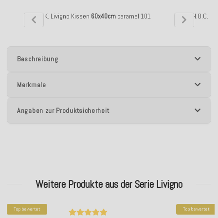
H.O.C.K. Livigno Kissen
60x40cm
caramel 101
H.O.C.K. 
Beschreibung
Merkmale
Angaben zur Produktsicherheit
Weitere Produkte aus der Serie Livigno
Top bewertet
Top bewertet