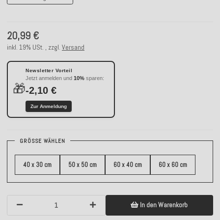
20,99 €
inkl. 19% USt. , zzgl.
Versand
Newsletter Vorteil
Jetzt anmelden und
10%
sparen:
🎁
-2,10 €
Zur Anmeldung
GRÖSSE WÄHLEN
40 x 30 cm
50 x 50 cm
60 x 40 cm
60 x 60 cm
In den Warenkorb