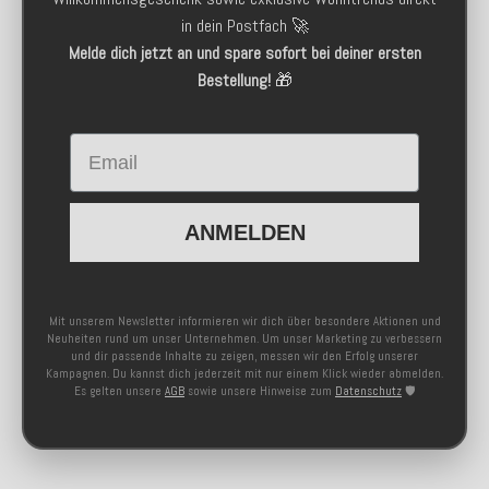
in dein Postfach 🚀
Melde dich jetzt an und spare sofort bei deiner ersten
Bestellung!
🎁
Email
ANMELDEN
Mit unserem Newsletter informieren wir dich über besondere Aktionen und
Neuheiten rund um unser Unternehmen. Um unser Marketing zu verbessern
und dir passende Inhalte zu zeigen, messen wir den Erfolg unserer
Kampagnen. Du kannst dich jederzeit mit nur einem Klick wieder abmelden.
Es gelten unsere
AGB
sowie unsere Hinweise zum
Datenschutz
🛡️