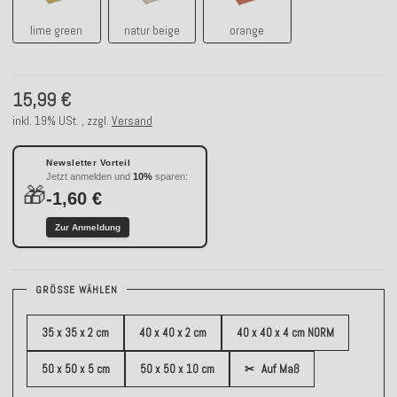
lime green
natur beige
orange
15,99 €
inkl. 19% USt. , zzgl.
Versand
Newsletter Vorteil
Jetzt anmelden und
10%
sparen:
🎁
-1,60 €
Zur Anmeldung
GRÖSSE WÄHLEN
35 x 35 x 2 cm
40 x 40 x 2 cm
40 x 40 x 4 cm NORM
50 x 50 x 5 cm
50 x 50 x 10 cm
✂
Auf Maß