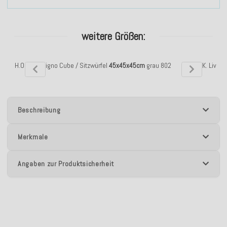
weitere Größen:
H.O.C.K. Livigno Cube / Sitzwürfel
45x45x45cm
grau 802
H.O.C.K. Livig
Beschreibung
Merkmale
Angaben zur Produktsicherheit