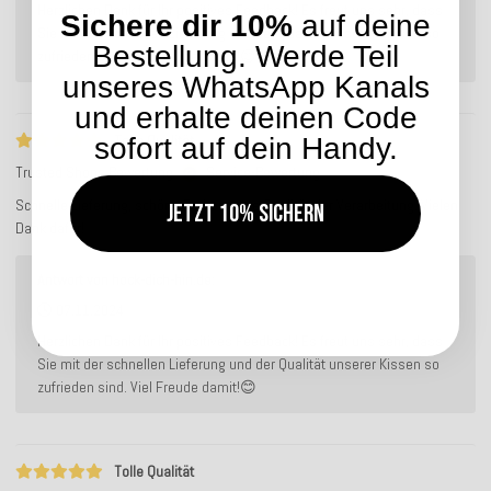
Herzlichen Dank für Ihr positives Feedback! Es freut uns sehr, dass
Sichere dir 10%
auf deine
Sie mit der schnellen Lieferung und der Qualität unserer Kissen so
Bestellung. Werde Teil
zufrieden sind. Viel Freude damit!😊
unseres WhatsApp Kanals
und erhalte deinen Code
Tolle Qualität
sofort auf dein Handy.
Trusted Shops Bewertung
Service-Bewertung
Schnelle Lieferung, schöne Farben, gute Qualität der Verarbeitung. Vielen
Jetzt 10% sichern
Dank dafür!
Antwort von hock-dich-hin.de:
07.11.2024
Herzlichen Dank für Ihr positives Feedback! Es freut uns sehr, dass
Sie mit der schnellen Lieferung und der Qualität unserer Kissen so
zufrieden sind. Viel Freude damit!😊
Tolle Qualität