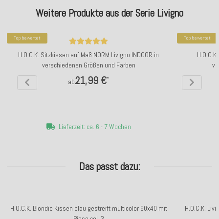
Weitere Produkte aus der Serie Livigno
Top bewertet
Top bewertet
H.O.C.K. Sitzkissen auf Maß NORM Livigno INDOOR in
H.O.C.K
verschiedenen Größen und Farben
ve
21,99 €
*
ab
Lieferzeit: ca. 6 - 7 Wochen
Das passt dazu:
H.O.C.K. Blondie Kissen blau gestreift multicolor 60x40 mit
H.O.C.K. Li
Biese col. 3