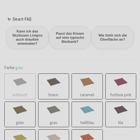
✨ Smart-FAQ
Kann ich das
Passt das Kissen
Sitzkissen Livigno
Wie fühlt sich die
auf eine typische
auch draußen
Oberfläche an?
Bierbank?
verwenden?
Farbe
grau
anthrazit
braun
caramel
fuchsia pin
anthrazit
braun
caramel
fuchsia pink
grün
grau
hellblau
lila
grün
grau
hellblau
lila
lime green
natur beige
orange