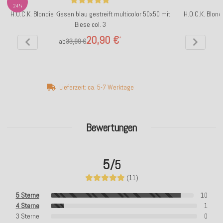
24%
H.O.C.K. Blondie Kissen blau gestreift multicolor 50x50 mit
H.O.C.K. Blond
Biese col. 3
20,90 €
*
ab
33,99 €
Lieferzeit: ca. 5-7 Werktage
Bewertungen
5
/5
(11)
5 Sterne
10
4 Sterne
1
3 Sterne
0