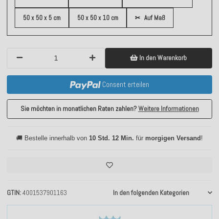
50 x 50 x 5 cm
50 x 50 x 10 cm
✂
Auf Maß
In den Warenkorb
Consent erteilen
Sie möchten in monatlichen Raten zahlen?
Weitere Informationen
🚚 Bestelle innerhalb von
10 Std. 12 Min.
für
morgigen Versand
!
GTIN
4001537901163
In den folgenden Kategorien