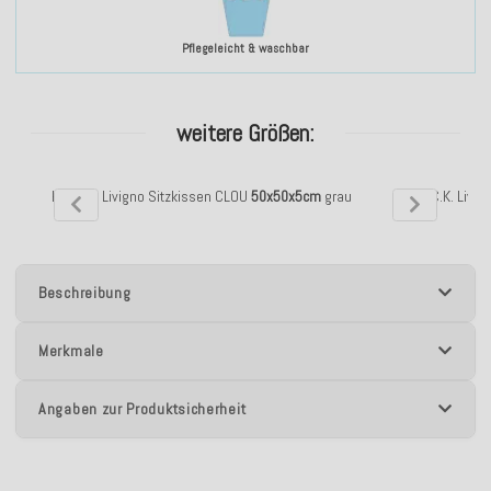
Pflegeleicht & waschbar
weitere Größen:
H.O.C.K. Livigno Sitzkissen CLOU
50x50x5cm
grau
H.O.C.K. Livi
Beschreibung
Merkmale
Angaben zur Produktsicherheit