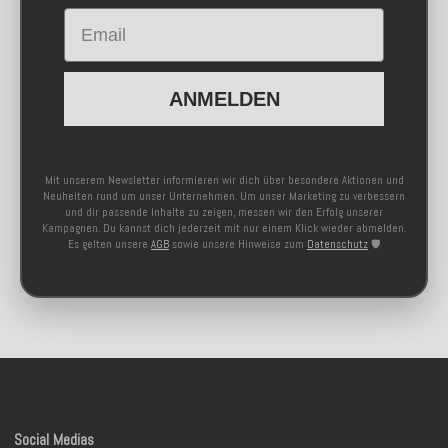
Email
ANMELDEN
Mit unserem Newsletter informieren wir dich über besondere Aktionen und
Neuheiten rund um unser Unternehmen. Um unser Marketing zu verbessern
und dir passende Inhalte zu zeigen, messen wir den Erfolg unserer
Kampagnen. Du kannst dich jederzeit mit nur einem Klick wieder abmelden.
Es gelten unsere
AGB
sowie unsere Hinweise zum
Datenschutz
🛡️
Social Medias