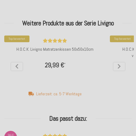
Weitere Produkte aus der Serie Livigno
Top bewertet
Top bewertet
H.O.C.K. Livigno Matratzenkissen 50x50x10cm
H.O.C.K
ve
29,99 €
*
Lieferzeit: ca. 5-7 Werktage
Das passt dazu:
SALE