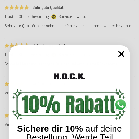
Sehr gute Qualität
Trusted Shops Bewertung
Service-Bewertung
Sehr gute Qualität, sehr schnelle Lieferung, ich bin immer wieder begeistert
Hohe Zufriedenheit
Trusted Shops Bewertung
Service-Bewertung
Schnelle Lieferung, sehr gute Qualität, unkomplizierte Rücknahme
ws5_rc_ts_no_text
Monika H.
Service-Bewertung
Einfacher Bestellvorgang
Michael G.
Service-Bewertung
Sichere dir 10%
auf deine
Einfacher Bestellvorgang, schnelle Lieferung
Bestellung. Werde Teil