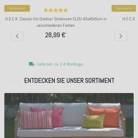
Top bewertet
Top bewertet
H.O.C.K. Classic Uni Outdoor Sitzkissen CLOU 40x40x5cm in
H.O.C.K.
verschiedenen Farben
28,99 €
*
Lieferzeit: ca. 2-4 Werktage
ENTDECKEN SIE UNSER SORTIMENT