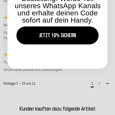
Preis & Leistung okay
unseres WhatsApp Kanals
und erhalte deinen Code
Einfacher Bestellvorgang
sofort auf dein Handy.
Michael G.
Service-Bewertung
Einfacher Bestellvorgang, schnelle Lieferung
Jetzt 10% sichern
Preis & Leistung okay
Immer beste Qualität und Zuverlässigkeit…
CLAUDIA E.
Service-Bewertung
Immer beste Qualität und Zuverlässigkeit.
Einträge 1 – 10 von 11
1
2
Kunden kauften dazu folgende Artikel: