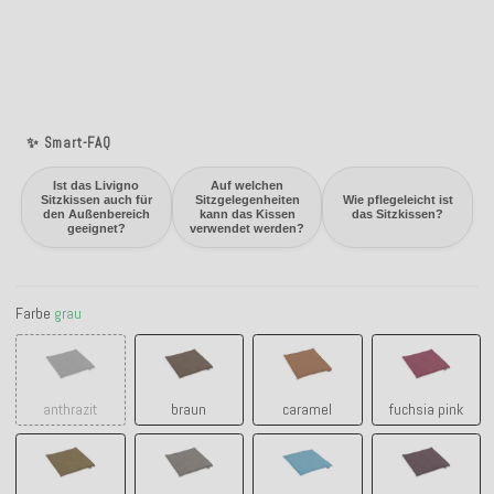
✨ Smart-FAQ
Ist das Livigno
Auf welchen
Sitzkissen auch für
Sitzgelegenheiten
Wie pflegeleicht ist
den Außenbereich
kann das Kissen
das Sitzkissen?
geeignet?
verwendet werden?
Farbe
grau
anthrazit
braun
caramel
fuchsia pin
anthrazit
braun
caramel
fuchsia pink
grün
grau
hellblau
lila