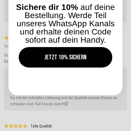
Herzlichen Dank für Ihr positives Feedback! Es freut uns sehr, dass
Sichere dir 10%
auf deine
Sie mit der schnellen Lieferung und der Qualität unserer Kissen so
Bestellung. Werde Teil
zufrieden sind. Viel Freude damit!😊
unseres WhatsApp Kanals
und erhalte deinen Code
Tolle Qualität
sofort auf dein Handy.
Trusted Shops Bewertung
Service-Bewertung
Schnelle Lieferung, schöne Farben, gute Qualität der Verarbeitung. Vielen
Jetzt 10% sichern
Dank dafür!
Antwort von hock-dich-hin.de:
07.11.2024
Herzlichen Dank für Ihr positives Feedback! Es freut uns sehr, dass
Sie mit der schnellen Lieferung und der Qualität unserer Kissen so
zufrieden sind. Viel Freude damit!😊
Tolle Qualität