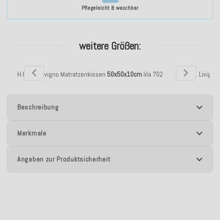
Pflegeleicht & waschbar
weitere Größen:
H.O.C.K. Livigno Matratzenkissen
50x50x10cm
lila 702
H.O.C.K. Livigno
Beschreibung
Merkmale
Angaben zur Produktsicherheit