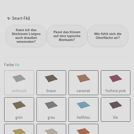
✨ Smart-FAQ
Kann ich das
Passt das Kissen
Sitzkissen Livigno
Wie fühlt sich die
auf eine typische
auch draußen
Oberfläche an?
Bierbank?
verwenden?
Farbe
lila
anthrazit
braun
caramel
fuchsia pin
anthrazit
braun
caramel
fuchsia pink
grün
grau
hellblau
lila
grün
grau
hellblau
lila
lime green
natur beige
orange