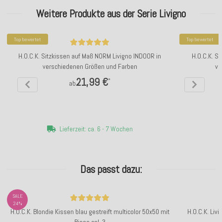
Weitere Produkte aus der Serie Livigno
Top bewertet
Top bewertet
H.O.C.K. Sitzkissen auf Maß NORM Livigno INDOOR in
H.O.C.K. S
verschiedenen Größen und Farben
ve
21,99 €
*
ab
Lieferzeit: ca. 6 - 7 Wochen
Das passt dazu:
SALE
24%
H.O.C.K. Blondie Kissen blau gestreift multicolor 50x50 mit
H.O.C.K. Li