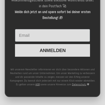
Willkommensgeschenk sowie exklusive Wohntrends direkt
in dein Postfach 🚀
Melde dich jetzt an und spare sofort bei deiner ersten
Bestellung!
🎁
Email
ANMELDEN
Mit unserem Newsletter informieren wir dich über besondere Aktionen und
Neuheiten rund um unser Unternehmen. Um unser Marketing zu verbessern
und dir passende Inhalte zu zeigen, messen wir den Erfolg unserer
Kampagnen. Du kannst dich jederzeit mit nur einem Klick wieder abmelden.
Es gelten unsere
AGB
sowie unsere Hinweise zum
Datenschutz
🛡️