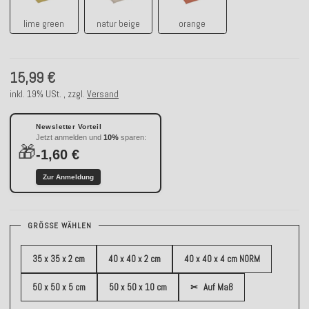
lime green
natur beige
orange
15,99 €
inkl. 19% USt. , zzgl.
Versand
Newsletter Vorteil
Jetzt anmelden und
10%
sparen:
🎁
-1,60 €
Zur Anmeldung
GRÖSSE WÄHLEN
35 x 35 x 2 cm
40 x 40 x 2 cm
40 x 40 x 4 cm NORM
50 x 50 x 5 cm
50 x 50 x 10 cm
✂
Auf Maß