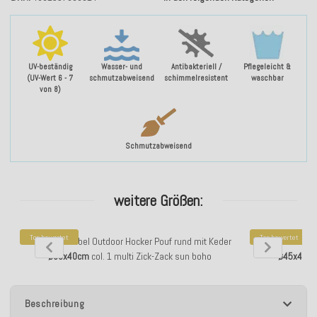
UV-beständig
Wasser- und
Antibakteriell /
Pflegeleicht &
(UV-Wert 6 - 7
schmutzabweisend
schimmelresistent
waschbar
von 8)
Schmutzabweisend
weitere Größen:
Top bewertet
Top bewertet
H.O.C.K. Maribel Outdoor Hocker Pouf rund mit Keder
H.O.C.K. Marib
ø60x40cm
col. 1 multi Zick-Zack sun boho
ø45x45c
Beschreibung