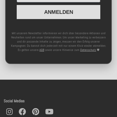
ANMELDEN
Mit unserem Newsletter informieren wir dich über besondere Aktionen und
Neuheiten rund um unser Unternehmen. Um unser Marketing zu verbessern
und dir passende Inhalte zu zeigen, messen wir den Erfolg unserer
Kampagnen. Du kannst dich jederzeit mit nur einem Klick wieder abmelden.
Es gelten unsere
AGB
sowie unsere Hinweise zum
Datenschutz
🛡️
Social Medias