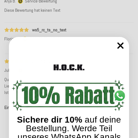
Anja B.
Service-Bewertung
Diese Bewertung hat keinen Text
ws5_rc_ts_no_text
Florian H.
Service-Bewertung
Qualität ist wirklich ausgezeichnet
Julia P.
Service-Bewertung
Qualität ist wirklich ausgezeichnet.
Lieferzeit etwas lang, aber wenn man so eine Qualität geliefert bekommt.
Ist das verständlich.
Einträge insgesamt: 6
Sichere dir 10%
auf deine
Bestellung. Werde Teil
unseres WhatsApp Kanals