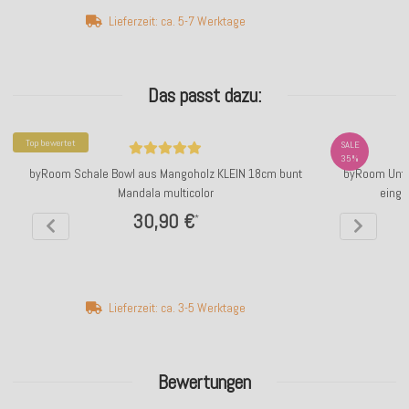
Lieferzeit: ca. 5-7 Werktage
Das passt dazu:
Top bewertet
SALE
35%
byRoom Schale Bowl aus Mangoholz KLEIN 18cm bunt
byRoom Unte
Mandala multicolor
einge
30,90 €
*
Lieferzeit: ca. 3-5 Werktage
Bewertungen