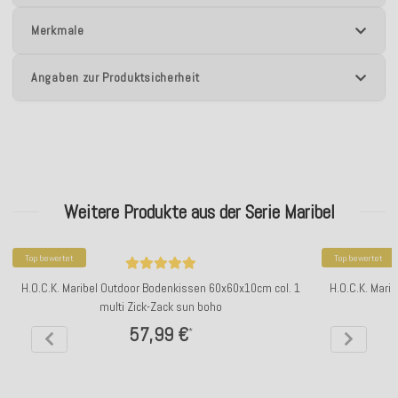
Merkmale
Angaben zur Produktsicherheit
Weitere Produkte aus der Serie Maribel
Top bewertet
Top bewertet
H.O.C.K. Maribel Outdoor Bodenkissen 60x60x10cm col. 1
H.O.C.K. Mari
multi Zick-Zack sun boho
57,99 €
*