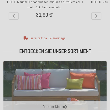
H.O.C.K. Maribel Outdoor Kissen mit Biese 50x50cm col. 1
H.O.C.K. Mari
multi Zick-Zack sun boho
31,99 €
*
Lieferzeit: ca. 14 Werktage
ENTDECKEN SIE UNSER SORTIMENT
Outdoor Kissen