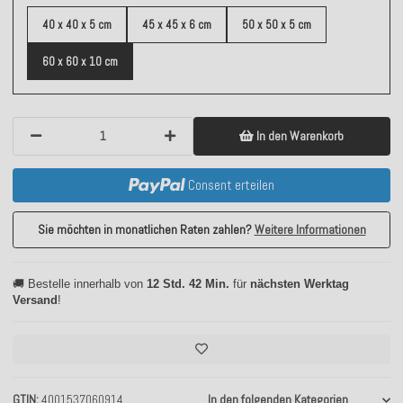
40 x 40 x 5 cm
45 x 45 x 6 cm
50 x 50 x 5 cm
60 x 60 x 10 cm
In den Warenkorb
Consent erteilen
Sie möchten in monatlichen Raten zahlen?
Weitere Informationen
🚚 Bestelle innerhalb von
12 Std. 42 Min.
für
nächsten Werktag
Versand
!
GTIN
4001537060914
In den folgenden Kategorien