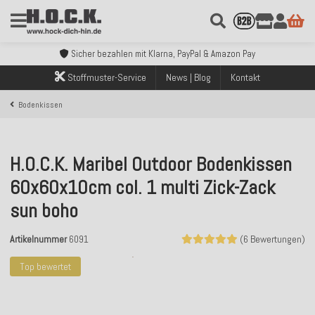
Kostenloser Versand innerhalb Deutschlands ab 99€ Bestellwert
Über 120.000 erfolgreich versendete Bestellungen
Sicher bezahlen mit Klarna, PayPal & Amazon Pay
Kostenloser Versand innerhalb Deutschlands ab 99€ Bestellwert
Über 120.000 erfolgreich versendete Bestellungen
Stoffmuster-Service
News | Blog
Kontakt
Sicher bezahlen mit Klarna, PayPal & Amazon Pay
Kostenloser Versand innerhalb Deutschlands ab 99€ Bestellwert
Bodenkissen
H.O.C.K. Maribel Outdoor Bodenkissen
60x60x10cm col. 1 multi Zick-Zack
sun boho
Artikelnummer
6091
(6 Bewertungen)
Top bewertet