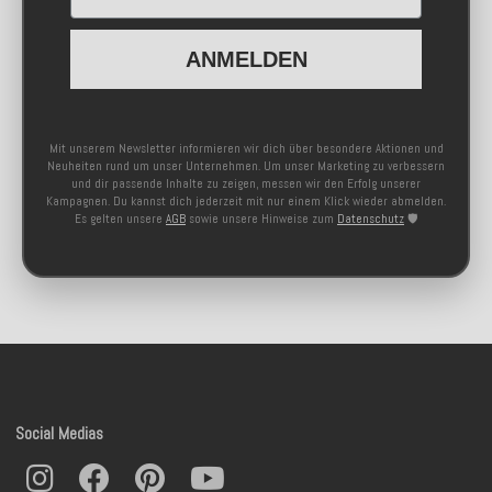
ANMELDEN
Mit unserem Newsletter informieren wir dich über besondere Aktionen und
Neuheiten rund um unser Unternehmen. Um unser Marketing zu verbessern
und dir passende Inhalte zu zeigen, messen wir den Erfolg unserer
Kampagnen. Du kannst dich jederzeit mit nur einem Klick wieder abmelden.
Es gelten unsere
AGB
sowie unsere Hinweise zum
Datenschutz
🛡️
Social Medias