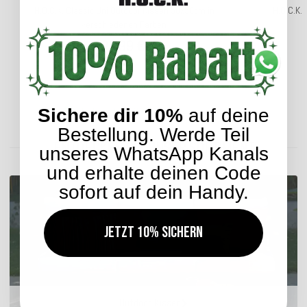
H.O.C.K. Classic Uni Outdoor Kissen 50x50cm in
H.O.C.K.
verschiedenen Farben
24,99 €
*
Sichere dir 10%
auf deine
Lieferzeit: ca. 2-4 Werktage
Bestellung. Werde Teil
ENTDECKEN SIE UNSER SORTIMENT
unseres WhatsApp Kanals
und erhalte deinen Code
sofort auf dein Handy.
Jetzt 10% sichern
Outdoor Kissen