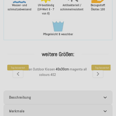
Wasser- und
UV-beständig
Antibakteriell /
Bezugsstoff:
schmutzabweisend
(UV-Wert 6 - 7
schimmelresistent
Ökotex 100
von 8)
Pflegeleicht & waschbar
weitere Größen:
Top bewertet
Top bewertet
H.O.C.K. Yucatan Outdoor Kissen
40x30cm
magenta all
H.O.C.K. Yucata
colours 402
m
Beschreibung
Merkmale