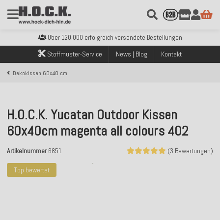
Kostenloser Versand innerhalb Deutschlands ab 99€ Bestellwert
Über 120.000 erfolgreich versendete Bestellungen
Sicher bezahlen mit Klarna, PayPal & Amazon Pay
Stoffmuster-Service
News | Blog
Kontakt
Kostenloser Versand innerhalb Deutschlands ab 99€ Bestellwert
Über 120.000 erfolgreich versendete Bestellungen
Dekokissen 60x40 cm
Sicher bezahlen mit Klarna, PayPal & Amazon Pay
Kostenloser Versand innerhalb Deutschlands ab 99€ Bestellwert
H.O.C.K. Yucatan Outdoor Kissen
60x40cm magenta all colours 402
Artikelnummer
6851
(3 Bewertungen)
Top bewertet