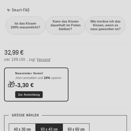
✨ Smart-FAQ
Kann das Kissen
Wie trockne ich das
Ist das Kissen
dauerhaft im Freien
Kissen, wenn es
100% wasserdicht?
bleiben?
nass geworden ist?
32,99 €
inkl. 19% USt. , zzgl.
Versand
Newsletter Vorteil
Jetzt anmelden und
10%
sparen:
🎁
-3,30 €
Zur Anmeldung
GRÖSSE WÄHLEN
40 x 30 cm
60 x 40 cm
60 x 60 cm