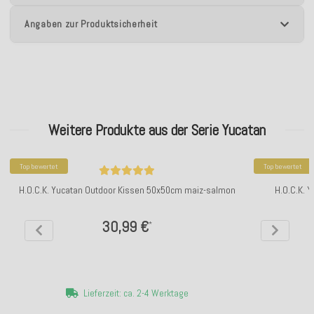
Angaben zur Produktsicherheit
Weitere Produkte aus der Serie Yucatan
Top bewertet
Top bewertet
H.O.C.K. Yucatan Outdoor Kissen 50x50cm maiz-salmon
H.O.C.K. 
30,99 €
*
Lieferzeit: ca. 2-4 Werktage