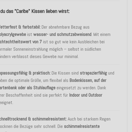
u das "Caribe" Kissen lieben wirst:
etterfest & farbstabil:
Der abnehmbare Bezug aus
olyacrylgewebe
ist
wasser- und schmutzabweisend
. Mit einem
ichtechtheitswert von 7
ist so gut wie kein Ausbleichen bei
ormaler Sonneneinstrahlung möglich – selbst in südlichen
ändern verblasst dieses Gewebe nur minimal.
npassungsfähig & praktisch:
Die Kissen sind
strapazierfähig
und
aben die optimale Größe, um flexibel als
Bodenkissen, auf der
artenbank oder als Stuhlauflage
eingesetzt zu werden. Dank
hrer Beschaffenheit sind sie perfekt für
Indoor und Outdoor
eeignet.
chnelltrocknend & schimmelresistent:
Auch bei starkem Regen
rocknen die Bezüge sehr schnell. Die
schimmelresistente