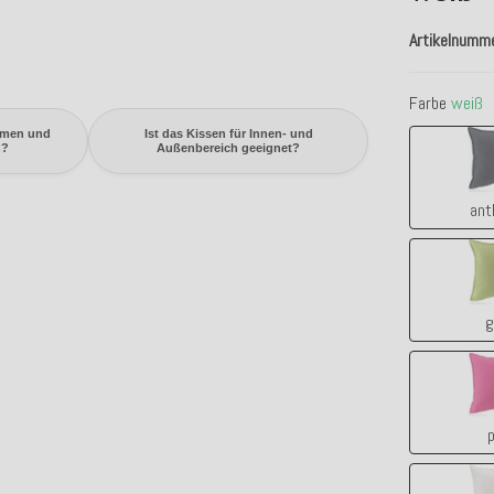
Artikelnumm
Farbe
weiß
mmen und
Ist das Kissen für Innen- und
n?
Außenbereich geeignet?
ant
g
p