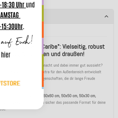
ibung
Outdoor Kissen "Caribe": Vielseitig, robust
anglebig für drinnen und draußen!
u ein Kissen, das alles mitmacht und dabei immer gut aussieht?
utdoor Kissen "Caribe"
ist extra für den Außenbereich entwickelt
nd punktet mit cleveren Eigenschaften, die dir lange Freude
.
ar in den Größen
70x70 cm, 60x60 cm, 50x50 cm, 50x30 cm,
m und 60x40 cm
, findest du sicher das passende Format für deine
sse.