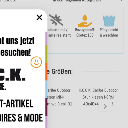
- und
UV-
Antibakteriell /
Bezugsstoff:
Pflegeleicht
weisend
beständig
schimmelresistent
Ökotex 100
& waschbar
(UV-Wert 6 -
7 von 8)
weitere Größen:
Caribe Outdoor
H.O.C.K. Caribe Outdoor
H.O.C.K. Caribe Outdoor
H
0x60cm
weiß
Sitzkissen MINNI
Stuhlkissen NORM
01
40x40x2cm
weiß col. 01
40x40x4cm
weiß