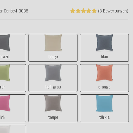
er
Caribe4-3088
(5 Bewertungen)
anthrazit
beige
blau
hrazit
beige
blau
grün
hell-grau
orange
rün
hell-grau
orange
pink
taupe
türkis
ink
taupe
türkis
weiß