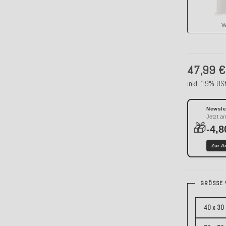
w
47,99 €
inkl. 19% USt
Newslet
Jetzt a
🎁
-4,8
Zur A
GRÖSSE 
40 x 30