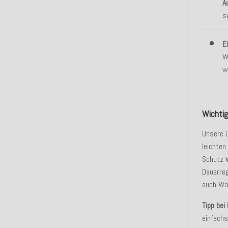
A
s
E
W
w
Wichtig
Unsere 
leichten
Schutz
Dauerre
auch Was
Tipp bei
einfachs