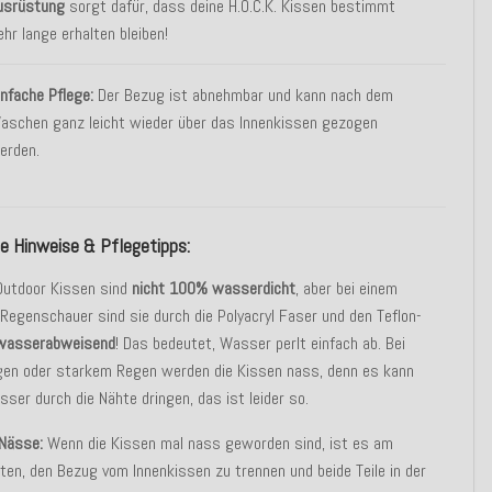
usrüstung
sorgt dafür, dass deine H.O.C.K. Kissen bestimmt
ehr lange erhalten bleiben!
infache Pflege:
Der Bezug ist abnehmbar und kann nach dem
aschen ganz leicht wieder über das Innenkissen gezogen
erden.
e Hinweise & Pflegetipps:
Outdoor Kissen sind
nicht 100% wasserdicht
, aber bei einem
 Regenschauer sind sie durch die Polyacryl Faser und den Teflon-
wasserabweisend
! Das bedeutet, Wasser perlt einfach ab. Bei
gen oder starkem Regen werden die Kissen nass, denn es kann
ser durch die Nähte dringen, das ist leider so.
 Nässe:
Wenn die Kissen mal nass geworden sind, ist es am
ten, den Bezug vom Innenkissen zu trennen und beide Teile in der