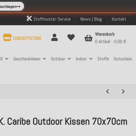
➞
zuschlagen
Stoffmuster-Service
News | Blog
Kontakt
Warenkorb
CONCEPTSTORE
0 Artikel
0,00 €
aß
Geschenkideen
Outdoor
Indoor
Stoffe
Gutschein
.K. Caribe Outdoor Kissen 70x70cm