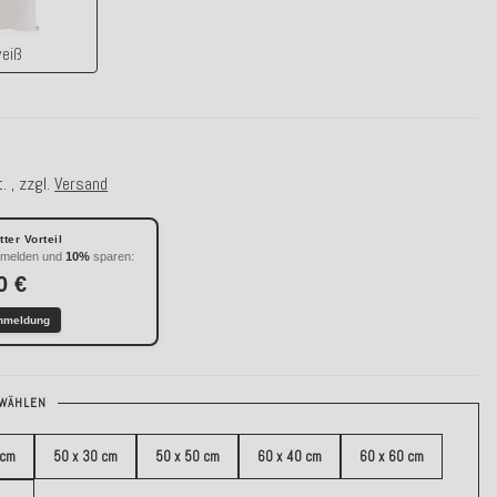
eiß
. , zzgl.
Versand
ter Vorteil
nmelden und
10%
sparen:
0 €
nmeldung
WÄHLEN
 cm
50 x 30 cm
50 x 50 cm
60 x 40 cm
60 x 60 cm