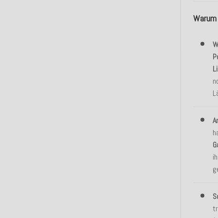
Warum d
W
P
L
n
L
A
h
G
i
g
S
t