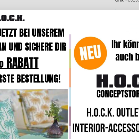
JETZT BEI UNSEREM
Wasser
schmutzab
N UND SICHERE DIR
 RABATT
RSTE BESTELLUNG!
H.O.C.K. 
Kissen
6