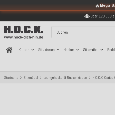
🔥
Kostenloser Versand in
Mega S
Über 120.000 er
Sicher bezahlen
Kostenloser Versand in
Über 120.000 er
Sicher bezahlen
Kostenloser Versand in
Kissen
Sitzkissen
Hocker
Sitzmöbel
Bedd
Startseite
Sitzmöbel
Loungehocker & Rückenkissen
H.O.C.K. Carib