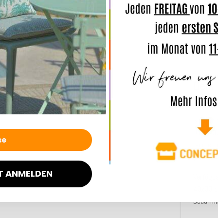
Beschre
Dein 
und l
Suchst d
Unser
O
worden u
bereiten
T ANMELDEN
Verfügb
40x30 c
Bedürfni