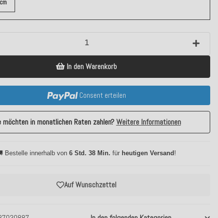
 cm
In den Warenkorb
Consent erteilen
e möchten in monatlichen Raten zahlen?
Weitere Informationen
 Bestelle innerhalb von
6 Std. 38 Min.
für
heutigen Versand
!
Auf Wunschzettel
37030887
In den folgenden Kategorien