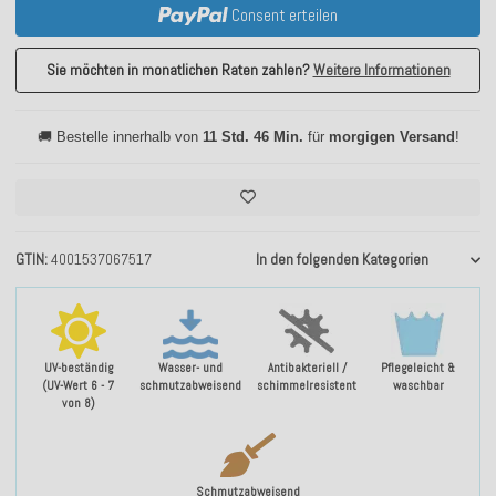
Consent erteilen
Sie möchten in monatlichen Raten zahlen?
Weitere Informationen
🚚 Bestelle innerhalb von
11 Std. 46 Min.
für
morgigen Versand
!
GTIN
4001537067517
In den folgenden Kategorien
UV-beständig
Wasser- und
Antibakteriell /
Pflegeleicht &
(UV-Wert 6 - 7
schmutzabweisend
schimmelresistent
waschbar
von 8)
Schmutzabweisend