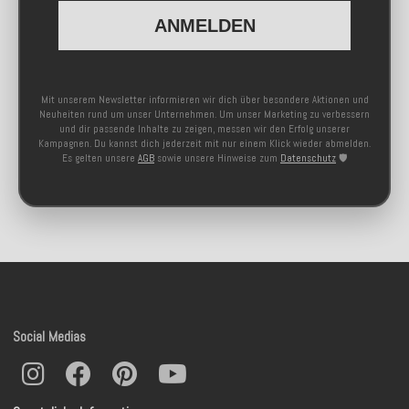
ANMELDEN
Mit unserem Newsletter informieren wir dich über besondere Aktionen und
Neuheiten rund um unser Unternehmen. Um unser Marketing zu verbessern
und dir passende Inhalte zu zeigen, messen wir den Erfolg unserer
Kampagnen. Du kannst dich jederzeit mit nur einem Klick wieder abmelden.
Es gelten unsere
AGB
sowie unsere Hinweise zum
Datenschutz
🛡️
Social Medias