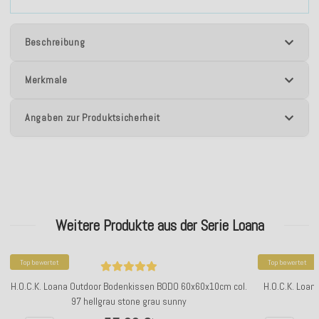
Beschreibung
Merkmale
Angaben zur Produktsicherheit
Weitere Produkte aus der Serie Loana
Top bewertet
Top bewertet
H.O.C.K. Loana Outdoor Bodenkissen BODO 60x60x10cm col.
H.O.C.K. Loan
97 hellgrau stone grau sunny