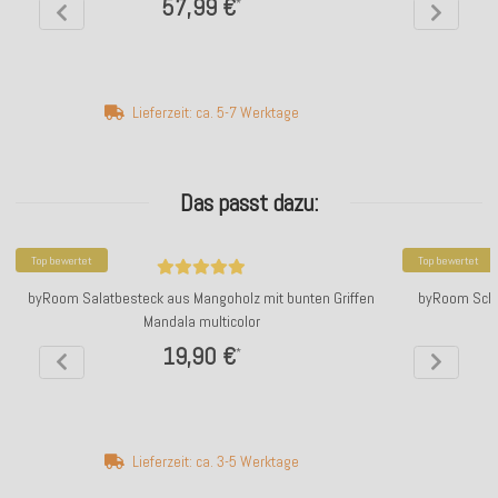
57,99 €
*
Lieferzeit: ca. 5-7 Werktage
Das passt dazu:
Top bewertet
Top bewertet
byRoom Salatbesteck aus Mangoholz mit bunten Griffen
byRoom Scha
Mandala multicolor
19,90 €
*
Lieferzeit: ca. 3-5 Werktage