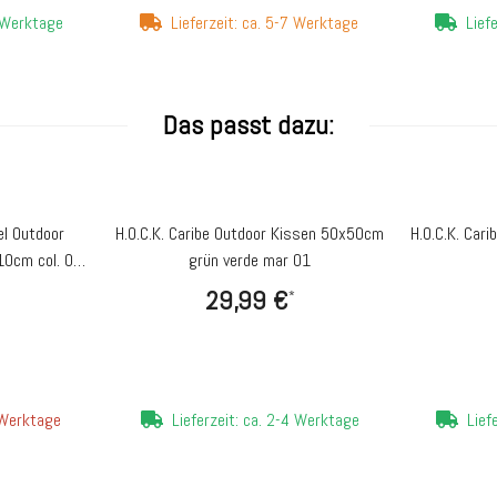
4 Werktage
Lieferzeit: ca. 5-7 Werktage
Lief
Das passt dazu:
el Outdoor
H.O.C.K. Caribe Outdoor Kissen 50x50cm
H.O.C.K. Car
0cm col. 08
grün verde mar 01
29,99 €
*
4 Werktage
Lieferzeit: ca. 2-4 Werktage
Lief