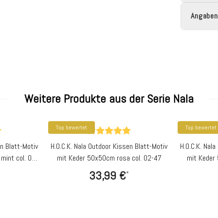
Angaben
Weitere Produkte aus der Serie Nala
Top bewertet
Top bewertet
n Blatt-Motiv
H.O.C.K. Nala Outdoor Kissen Blatt-Motiv
H.O.C.K. Nala
mint col. 02-
mit Keder 50x50cm rosa col. 02-47
mit Keder
33,99 €
*