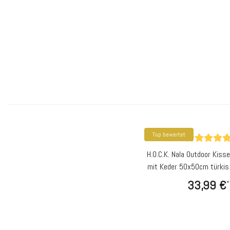
Top bewertet
H.O.C.K. Nala Outdoor Kisse
mit Keder 50x50cm türkis 
27
33,99 €
*