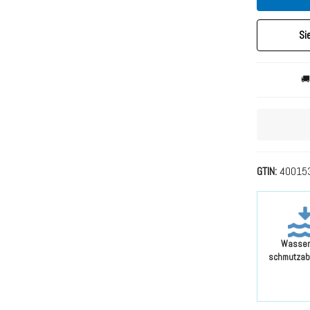
Si
🚚
GTIN
40015
Wasser
schmutzab