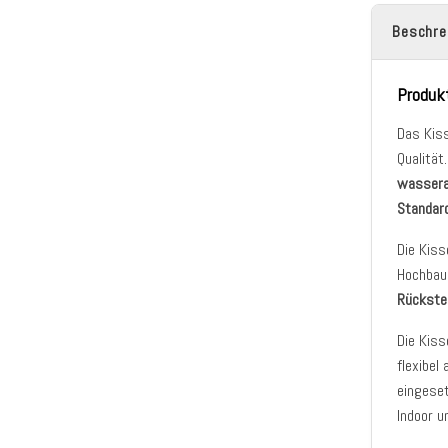
Beschre
Produk
Das Kis
Qualität
wasser
Standar
Die Kiss
Hochbaus
Rückste
Die Kis
flexibel
eingeset
Indoor u