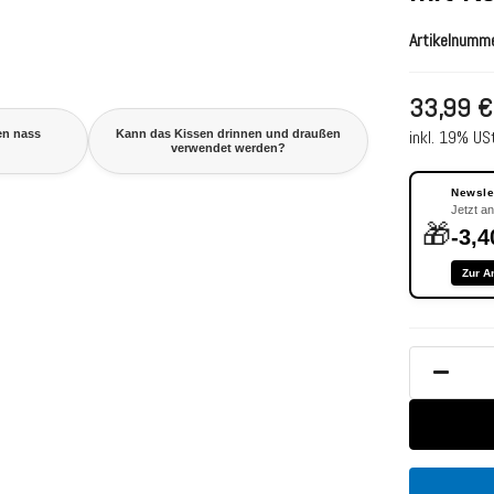
Artikelnumm
33,99 €
inkl. 19% USt
en nass
Kann das Kissen drinnen und draußen
verwendet werden?
Newslet
Jetzt a
🎁
-3,4
Zur A