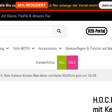
nerhalb Deutschlands ab 99€ Bestellwert
ale
|
65% REDUZIERT
|
Bis zu
⚠️ Nur solange der Vorrat reicht
Jetzt 
folgreich versendete Bestellungen
 mit Klarna, PayPal & Amazon Pay
nerhalb Deutschlands ab 99€ Bestellwert
folgreich versendete Bestellungen
 mit Klarna, PayPal & Amazon Pay
nerhalb Deutschlands ab 99€ Bestellwert
ing
Sofa MITCH
Accessoires
Bankauflagen & Polster auf M
Kundenfotos
Neu
SALE
.K. Nala Outdoor Kissen Blatt-Motiv mit Keder 50x50cm grün col. 02-59
H.O.C.
mit K