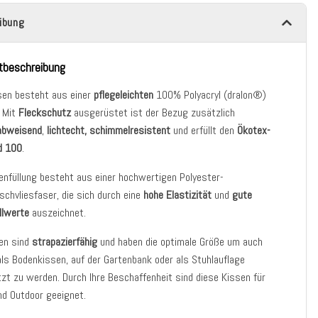
ibung
tbeschreibung
sen besteht aus einer
pflegeleichten
100% Polyacryl (dralon®)
. Mit
Fleckschutz
ausgerüstet ist der Bezug zusätzlich
abweisend
,
lichtecht, schimmelresistent
und erfüllt den
Ökotex-
d 100
.
enfüllung besteht aus einer hochwertigen Polyester-
chvliesfaser, die sich durch eine
hohe Elastizität
und
gute
llwerte
auszeichnet.
sen sind
strapazierfähig
und haben die optimale Größe um auch
 als Bodenkissen, auf der Gartenbank oder als Stuhlauflage
zt zu werden. Durch Ihre Beschaffenheit sind diese Kissen für
nd Outdoor geeignet.