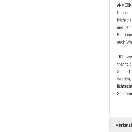
ANMERK
Unsere 
leichte
und den 
Bei Dau
auch Was
TIPP: we
trennt d
Sonne tr
werden, 
lichtech
Schimme
Merkmal