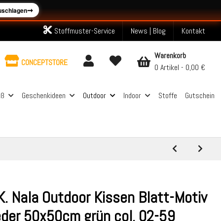
➞
zuschlagen
Stoffmuster-Service
News | Blog
Kontakt
Warenkorb
CONCEPTSTORE
0 Artikel
0,00 €
aß
Geschenkideen
Outdoor
Indoor
Stoffe
Gutschein
K. Nala Outdoor Kissen Blatt-Motiv
eder 50x50cm grün col. 02-59