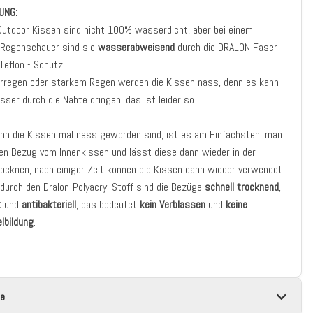
UNG:
Outdoor Kissen sind nicht 100% wasserdicht, aber bei einem
n Regenschauer sind sie
wasserabweisend
durch die DRALON Faser
Teflon - Schutz!
erregen oder starkem Regen werden die Kissen nass, denn es kann
ser durch die Nähte dringen, das ist leider so.
nn die Kissen mal nass geworden sind, ist es am Einfachsten, man
en Bezug vom Innenkissen und lässt diese dann wieder in der
ocknen, nach einiger Zeit können die Kissen dann wieder verwendet
durch den Dralon-Polyacryl Stoff sind die Bezüge
schnell trocknend
,
t
und
antibakteriell
, das bedeutet
kein Verblassen
und
keine
lbildung
.
e