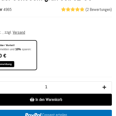
er
4965
(2 Bewertungen)
. , zzgl.
Versand
ter Vorteil
nmelden und
10%
sparen:
0 €
nmeldung
In den Warenkorb
Consent erteilen