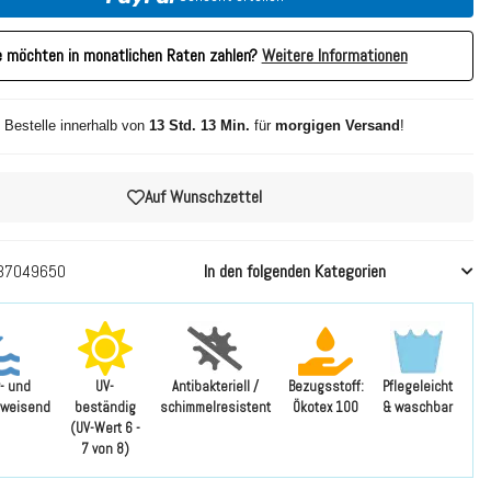
e möchten in monatlichen Raten zahlen?
Weitere Informationen
 Bestelle innerhalb von
13 Std. 13 Min.
für
morgigen Versand
!
Auf Wunschzettel
37049650
In den folgenden Kategorien
- und
UV-
Antibakteriell /
Bezugsstoff:
Pflegeleicht
weisend
beständig
schimmelresistent
Ökotex 100
& waschbar
(UV-Wert 6 -
7 von 8)