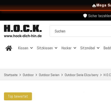
Kostenloser Versand in
🔥
Mega S
Über 120.000 er
Sicher bezahlen
Kostenloser Versand in
Über 120.000 er
Sicher bezahlen
Kostenloser Versand in
Kissen
Sitzkissen
Hocker
Sitzmöbel
Bedd
Startseite
Outdoor
Outdoor Serien
Outdoor Serie Eliza berry
H.O.C
Top bewertet