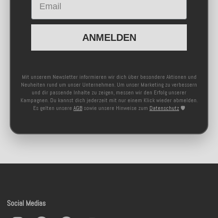
ANMELDEN
Mit unserem Newsletter informieren wir dich über besondere Aktionen und
Neuheiten rund um unser Unternehmen. Um unser Marketing zu verbessern
und dir passende Inhalte zu zeigen, messen wir den Erfolg unserer
Kampagnen. Du kannst dich jederzeit mit nur einem Klick wieder abmelden.
Es gelten unsere
AGB
sowie unsere Hinweise zum
Datenschutz
🛡️
Social Medias