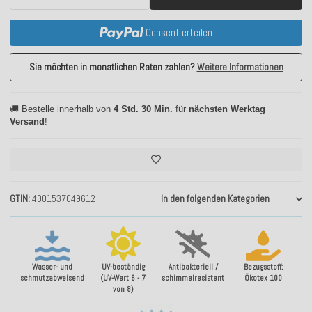
Consent erteilen
Sie möchten in monatlichen Raten zahlen?
Weitere Informationen
🚚 Bestelle innerhalb von
4 Std. 30 Min.
für
nächsten Werktag
Versand
!
GTIN
4001537049612
In den folgenden Kategorien
Wasser- und
UV-beständig
Antibakteriell /
Bezugsstoff:
schmutzabweisend
(UV-Wert 6 - 7
schimmelresistent
Ökotex 100
von 8)