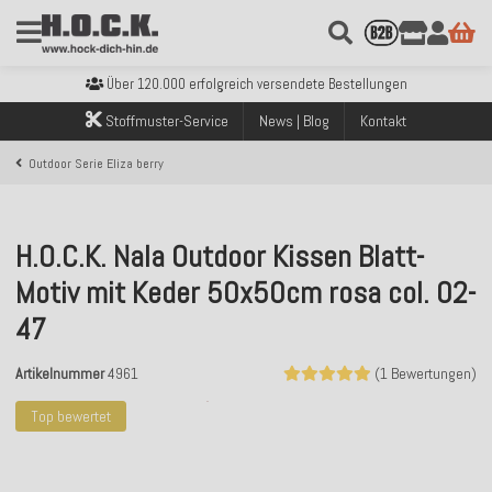
Kostenloser Versand innerhalb Deutschlands ab 99€ Bestellwert
Über 120.000 erfolgreich versendete Bestellungen
Sicher bezahlen mit Klarna, PayPal & Amazon Pay
Kostenloser Versand innerhalb Deutschlands ab 99€ Bestellwert
Stoffmuster-Service
News | Blog
Kontakt
Über 120.000 erfolgreich versendete Bestellungen
Sicher bezahlen mit Klarna, PayPal & Amazon Pay
Outdoor Serie Eliza berry
Kostenloser Versand innerhalb Deutschlands ab 99€ Bestellwert
H.O.C.K. Nala Outdoor Kissen Blatt-
Motiv mit Keder 50x50cm rosa col. 02-
47
Artikelnummer
4961
(1 Bewertungen)
Top bewertet