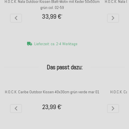
H.O.C.K. Nala Outdoor Kissen Blatt-Motiv mit Keder 50x50cm
H.O.C.K. Nala 
grün col. 02-59
33,99 €
*
Lieferzeit: ca. 2-4 Werktage
Das passt dazu:
H.O.C.K. Caribe Outdoor Kissen 40x30cm grün verde mar 01
H.O.C.K. Ca
23,99 €
*