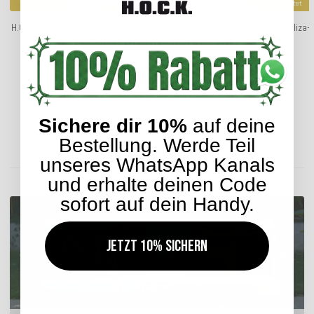
Top bewertet
Top bewertet
H.O.C.K. Nala Outdoor Kissen Blatt-Motiv mit Keder 50x50cm
H.O.C.K. Eliz
grün col. 02-59
m
33,99 €
*
Sichere dir 10%
auf deine
Lieferzeit: ca. 2-4 Werktage
Bestellung. Werde Teil
unseres WhatsApp Kanals
ENTDECKEN SIE UNSER SORTIMENT
und erhalte deinen Code
sofort auf dein Handy.
Jetzt 10% sichern