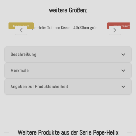
weitere Größen:
Top bewertet
Momentan nicht ver
H.O.C.K. Pepe-Helix Outdoor Kissen
40x30cm
grün
H.O.C.K. Pepe-H
Beschreibung
Merkmale
Angaben zur Produktsicherheit
Weitere Produkte aus der Serie Pepe-Helix