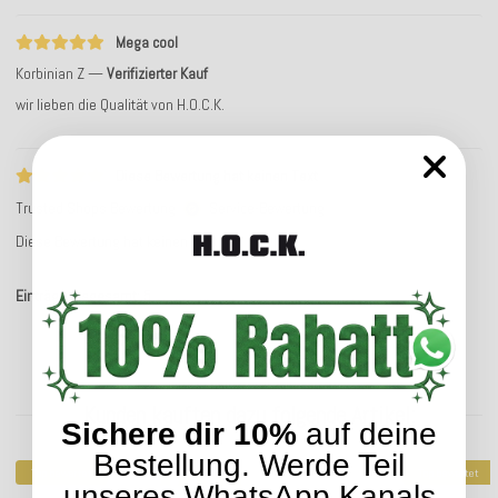
Mega cool
Korbinian Z
Verifizierter Kauf
wir lieben die Qualität von H.O.C.K.
Diese Bewertung hat keinen Text
Trusted Shops Bewertung
Service-Bewertung
Diese Bewertung hat keinen Text
Einträge insgesamt: 5
Kunden kauften dazu folgende Artikel:
Sichere dir 10%
auf deine
Bestellung. Werde Teil
Top bewertet
Top bewertet
unseres WhatsApp Kanals