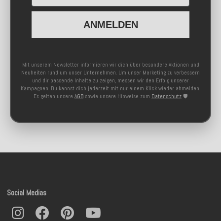
ANMELDEN
Mit unserem Newsletter informieren wir dich über besondere Aktionen und
Neuheiten rund um unser Unternehmen. Um unser Marketing zu verbessern
und dir passende Inhalte zu zeigen, messen wir den Erfolg unserer
Kampagnen. Du kannst dich jederzeit mit nur einem Klick wieder abmelden.
Es gelten unsere
AGB
sowie unsere Hinweise zum
Datenschutz
🛡️
Social Medias