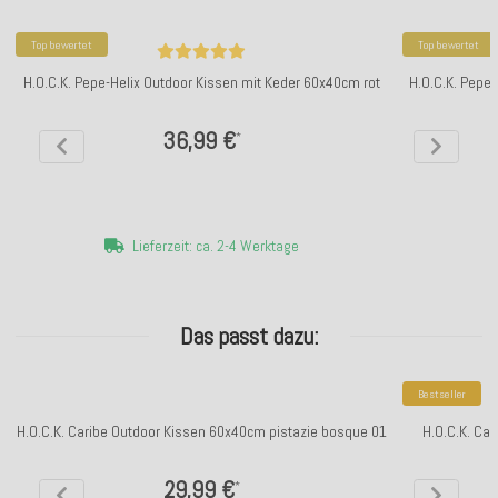
Top bewertet
Top bewertet
H.O.C.K. Pepe-Helix Outdoor Kissen mit Keder 60x40cm rot
H.O.C.K. Pepe
36,99 €
*
Lieferzeit: ca. 2-4 Werktage
Das passt dazu:
Bestseller
H.O.C.K. Caribe Outdoor Kissen 60x40cm pistazie bosque 01
H.O.C.K. Ca
29,99 €
*