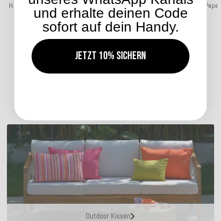
H.O.C.K. Eliza-Bouquet Outdoor Wendekissen Blumen-Motiv
H.O.C.K. Pepe
und erhalte deinen Code
mit Keder 50x50cm green-berry
sofort auf dein Handy.
39,99 €
*
Jetzt 10% sichern
Lieferzeit: ca. 5-7 Werktage
ENTDECKEN SIE UNSER SORTIMENT
Outdoor Kissen