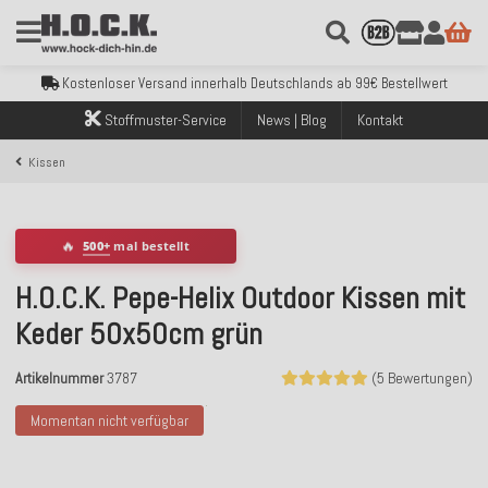
Kostenloser Versand innerhalb Deutschlands ab 99€ Bestellwert
Über 120.000 erfolgreich versendete Bestellungen
Sicher bezahlen mit Klarna, PayPal & Amazon Pay
Stoffmuster-Service
News | Blog
Kontakt
Kostenloser Versand innerhalb Deutschlands ab 99€ Bestellwert
Über 120.000 erfolgreich versendete Bestellungen
Kissen
Sicher bezahlen mit Klarna, PayPal & Amazon Pay
Kostenloser Versand innerhalb Deutschlands ab 99€ Bestellwert
🔥
500+
mal bestellt
H.O.C.K. Pepe-Helix Outdoor Kissen mit
Keder 50x50cm grün
Artikelnummer
3787
(5 Bewertungen)
Momentan nicht verfügbar