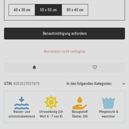
40 x 30 cm
50 x 50 cm
60 x 40 cm
Benachrichtigung anfordern
Momentan nicht verfügbar
GTIN
4001537037879
In den folgenden Kategorien
Wasser- und
UV-beständig (UV-
Bezugsstoff:
Pflegeleicht &
schmutzabweisend
Wert 6 - 7 von 8)
Ökotex 100
waschbar