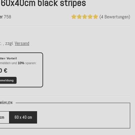
 60x40cm black stripes
er
758
(4 Bewertungen)
€
. , zzgl.
Versand
ter Vorteil
nmelden und
10%
sparen:
0 €
nmeldung
WÄHLEN
 cm
60 x 40 cm