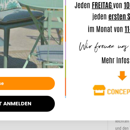
Die Seri
Kombinie
im Nu Ih
Der Kis
Bei Beda
und kan
Bei star
schimme
sehr lan
ANMERK
T ANMELDEN
Unsere 
leichte
und den 