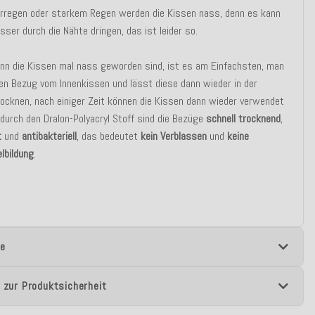
erregen oder starkem Regen werden die Kissen nass, denn es kann
ser durch die Nähte dringen, das ist leider so.
nn die Kissen mal nass geworden sind, ist es am Einfachsten, man
en Bezug vom Innenkissen und lässt diese dann wieder in der
ocknen, nach einiger Zeit können die Kissen dann wieder verwendet
durch den Dralon-Polyacryl Stoff sind die Bezüge
schnell trocknend
,
t
und
antibakteriell
, das bedeutet
kein Verblassen
und
keine
lbildung
.
e
 zur Produktsicherheit