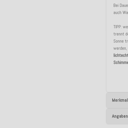
Bei Dau
auch Was
TIPP: we
trennt d
Sonne tr
werden, 
lichtech
Schimme
Merkmal
Angaben