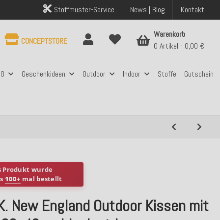
Stoffmuster-Service
News | Blog
Kontakt
Warenkorb
CONCEPTSTORE
0 Artikel
0,00 €
aß
Geschenkideen
Outdoor
Indoor
Stoffe
Gutschein
s Produkt wurde
ts
100+
mal bestellt
.K. New England Outdoor Kissen mit