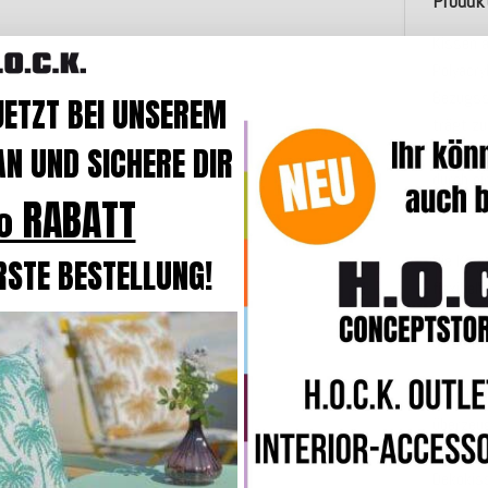
Produk
Kissen 
Polyacry
Bezugs
JETZT BEI UNSEREM
trägt z
N UND SICHERE DIR
besteht 
durch ei
 RABATT
(Allergi
Die Kis
RSTE BESTELLUNG!
flexibel
im Winte
diese Ki
Das deko
überzeu
harmonis
Dekokiss