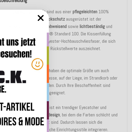
tbeschreibung
aus der
Black&White Serie
sind aus einer
pflegeleichten
100%
l (dralon®) Qualität. Mit
Fleckschutz
ausgerüstet ist der
stoff
wasser
- und
schmutzabweisend
sowie
lichtbeständig
und
udem das Prüfsiegel Öko-Tex® Standard 100. Die Kissenfüllung
aus einer hochwertigen Polyester-Hochbauschvliesfaser, die sich
ne hohe Elastizität und gute Rückstellwerte auszeichnet.
ker geeignet)
sen sind
strapazierfähig
und haben die optimale Größe um auch
 auf der Gartenbank, der Terrasse, auf der Liege, im Strandkorb oder
rgarten eingesetzt zu werden. Durch Ihre Beschaffenheit sind
ssen für Indoor und Outdoor geeignet.
rative Kissen New England ist ein trendiger Eyecatcher und
gt durch
attraktive Streifendesign
, bei dem die Farben schlicht und
ch aufeinander abgestimmt sind. Dadurch lassen sich die
en mühelos in unterschiedliche Einrichtungsstile integrieren.