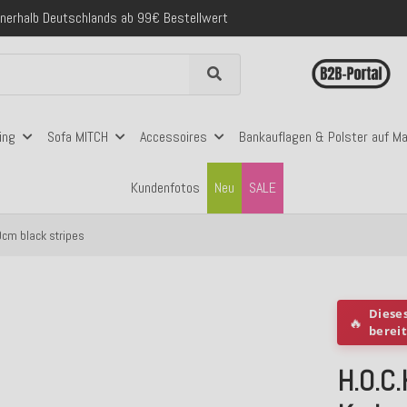
folgreich versendete Bestellungen
 mit Klarna, PayPal & Amazon Pay
nerhalb Deutschlands ab 99€ Bestellwert
folgreich versendete Bestellungen
 mit Klarna, PayPal & Amazon Pay
nerhalb Deutschlands ab 99€ Bestellwert
ing
Sofa MITCH
Accessoires
Bankauflagen & Polster auf M
Kundenfotos
Neu
SALE
cm black stripes
Diese
🔥
berei
H.O.C