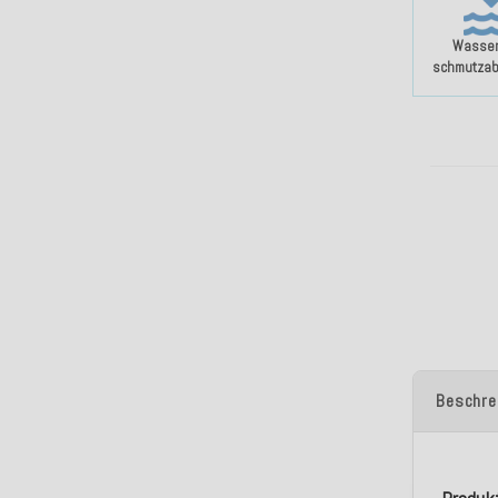
Wasser
schmutza
Beschre