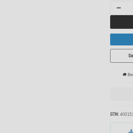
Si
🚚 Be
GTIN
40015