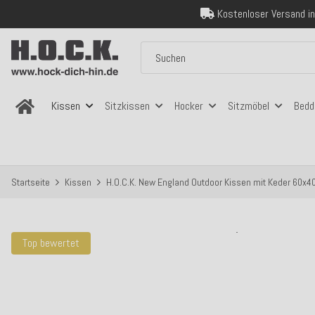
Über 120.000 er
Sicher bezahlen
Kostenloser Versand in
Über 120.000 er
Sicher bezahlen
Kostenloser Versand in
Kissen
Sitzkissen
Hocker
Sitzmöbel
Bedd
Startseite
Kissen
H.O.C.K. New England Outdoor Kissen mit Keder 60x40
Top bewertet