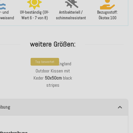
- und
UV-beständig (UV-
Antibakteriell /
Bezugsstoff:
bweisend
Wert 6 - 7 von 8)
schimmelresistent
Ökotex 100
weitere Größen:
Top bewertet
H.O.C.K. New England
Outdoor Kissen mit
Keder
50x50cm
black
stripes
ibung