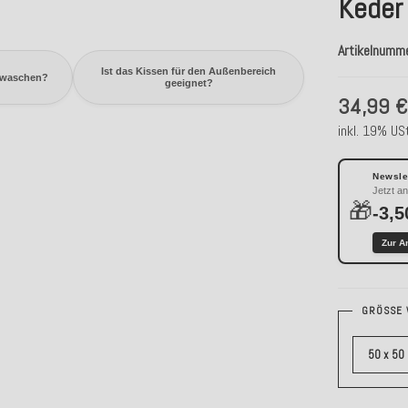
Keder
Artikelnumm
Ist das Kissen für den Außenbereich
 waschen?
geeignet?
34,99 
inkl. 19% USt
Newslet
Jetzt a
🎁
-3,5
Zur A
GRÖSSE 
50 x 50