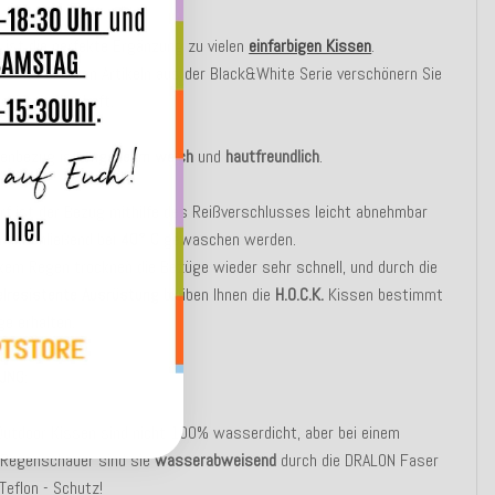
e ist die perfekte Ergänzung zu vielen
einfarbigen Kissen
.
rt mit anderen Artikeln aus der Black&White Serie verschönern Sie
re Sitzlandschaft.
senbezug ist
angenehm weich
und
hautfreundlich
.
rf ist der Bezug mithilfe des Reißverschlusses leicht abnehmbar
n anschließend bei
40° C
gewaschen werden.
kem Regen trocknen die Bezüge wieder sehr schnell, und durch die
lresistente Ausrüstung
bleiben Ihnen die
H.O.C.K.
Kissen bestimmt
ge erhalten.
UNG:
Outdoor Kissen sind nicht 100% wasserdicht, aber bei einem
n Regenschauer sind sie
wasserabweisend
durch die DRALON Faser
Teflon - Schutz!