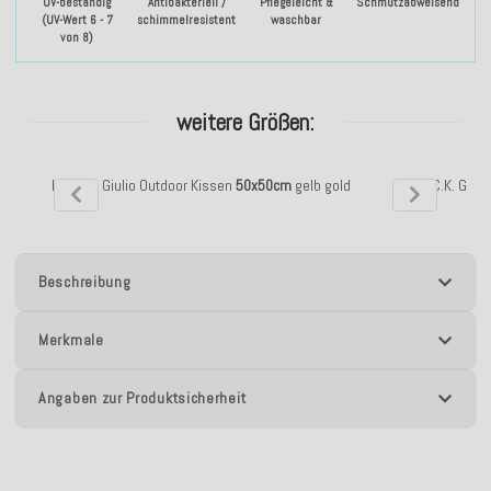
UV-beständig
Antibakteriell /
Pflegeleicht &
Schmutzabweisend
(UV-Wert 6 - 7
schimmelresistent
waschbar
von 8)
weitere Größen:
H.O.C.K. Giulio Outdoor Kissen
50x50cm
gelb gold
H.O.C.K. Giul
Beschreibung
Merkmale
Angaben zur Produktsicherheit