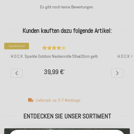
Es gibt noch keine Bewertungen.
Kunden kauften dazu folgende Artikel:
Top bewertet
H.O.C.K. Sparkle Outdoor Nackenrolle 50xø20cm gelb
H.O.C.K. 
39,99 €
*
Lieferzeit: ca. 5-7 Werktage
ENTDECKEN SIE UNSER SORTIMENT