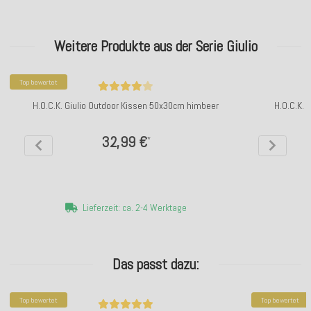
Weitere Produkte aus der Serie Giulio
Top bewertet
H.O.C.K. Giulio Outdoor Kissen 50x30cm himbeer
H.O.C.K. 
32,99 €
*
Lieferzeit: ca. 2-4 Werktage
Das passt dazu:
Top bewertet
Top bewertet