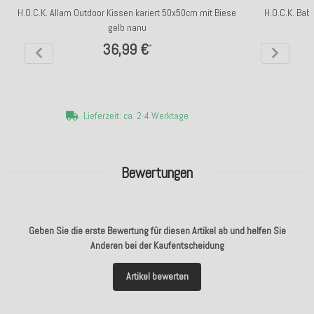
H.O.C.K. Allam Outdoor Kissen kariert 50x50cm mit Biese
H.O.C.K. Bab
gelb nanu
36,99 €
*
Lieferzeit: ca. 2-4 Werktage
Bewertungen
Geben Sie die erste Bewertung für diesen Artikel ab und helfen Sie
Anderen bei der Kaufentscheidung
Artikel bewerten