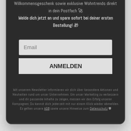
Willkommensgeschenk sowie exklusive Wohntrends direkt
in dein Postfach 🚀
Melde dich jetzt an und spare sofort bei deiner ersten
Bestellung!
🎁
Email
ANMELDEN
Mit unserem Newsletter informieren wir dich über besondere Aktionen und
Neuheiten rund um unser Unternehmen. Um unser Marketing zu verbessern
und dir passende Inhalte zu zeigen, messen wir den Erfolg unserer
Kampagnen. Du kannst dich jederzeit mit nur einem Klick wieder abmelden.
Es gelten unsere
AGB
sowie unsere Hinweise zum
Datenschutz
🛡️