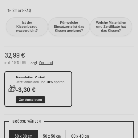
✨ Smart-FAQ
Ist der
Für welche
Welche Materialien
Kissenbezug
Einsatzorte ist das
und Zertifikate hat
wasserdicht?
Kissen geeignet?
das Kissen?
32,99 €
inkl. 19% USt. , zzgl.
Versand
Newsletter Vorteil
Jetzt anmelden und
10%
sparen:
🎁
-3,30 €
Zur Anmeldung
GRÖSSE WÄHLEN
50 x 30 cm
50 x 50 cm
60 x 40 cm