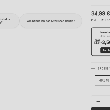
34,99 
inkl. 19% USt
 starker
Wie pflege ich das Sitzkissen richtig?
g?
Newslet
Jetzt a
🎁
-3,5
Zur A
GRÖSSE 
40 x 40