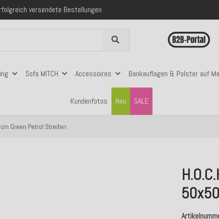
folgreich versendete Bestellungen
 mit Klarna, PayPal & Amazon Pay
nerhalb Deutschlands ab 99€ Bestellwert
folgreich versendete Bestellungen
 mit Klarna, PayPal & Amazon Pay
nerhalb Deutschlands ab 99€ Bestellwert
ing
Sofa MITCH
Accessoires
Bankauflagen & Polster auf M
Kundenfotos
Neu
SALE
5cm Green Petrol Streifen
H.O.C.
50x50
Artikelnumm