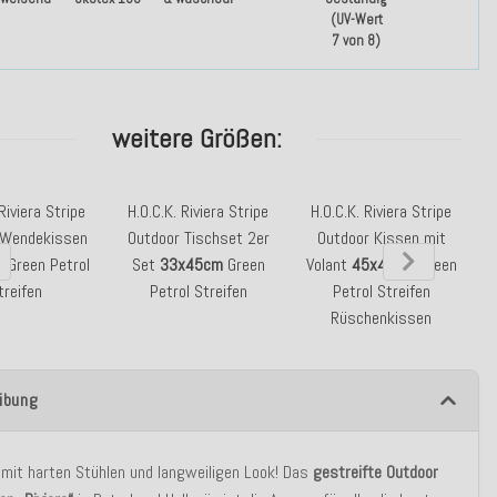
(UV-Wert
7 von 8)
weitere Größen:
Riviera Stripe
H.O.C.K. Riviera Stripe
H.O.C.K. Riviera Stripe
 Wendekissen
Outdoor Tischset 2er
Outdoor Kissen mit
m
Green Petrol
Set
33x45cm
Green
Volant
45x45cm
Green
treifen
Petrol Streifen
Petrol Streifen
Rüschenkissen
ibung
mit harten Stühlen und langweiligen Look! Das
gestreifte
Outdoor