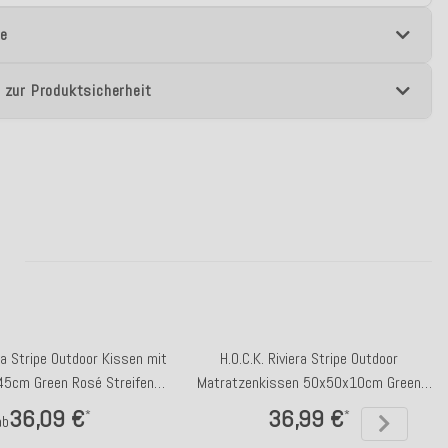
e
 zur Produktsicherheit
era Stripe Outdoor Kissen mit
H.O.C.K. Riviera Stripe Outdoor
45cm Green Rosé Streifen
Matratzenkissen 50x50x10cm Green
Rüschenkissen
Petrol Streifen
36,09 €
36,99 €
*
*
ab