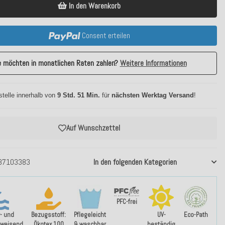
In den Warenkorb
Consent erteilen
e möchten in monatlichen Raten zahlen?
Weitere Informationen
stelle innerhalb von
9 Std. 51 Min.
für
nächsten Werktag Versand
!
Auf Wunschzettel
37103383
In den folgenden Kategorien
PFC-frei
Eco-Path
- und
Bezugsstoff:
Pflegeleicht
UV-
weisend
Ökotex 100
& waschbar
beständig