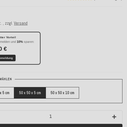
€
. , zzgl.
Versand
ter Vorteil
nmelden und
10%
sparen:
0 €
nmeldung
WÄHLEN
 x 5 cm
50 x 50 x 5 cm
50 x 50 x 10 cm