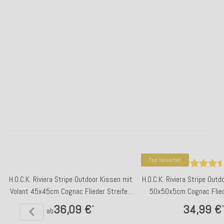
Top bewertet
H.O.C.K. Riviera Stripe Outdoor Kissen mit
H.O.C.K. Riviera Stripe Outd
Volant 45x45cm Cognac Flieder Streifen
50x50x5cm Cognac Flied
Rüschenkissen
36,09 €
34,99 €
*
ab