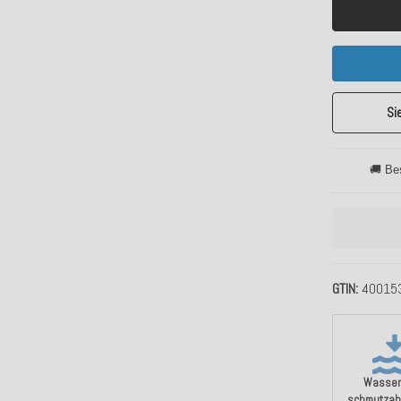
Si
🚚 Be
GTIN
40015
Wasser
schmutzab