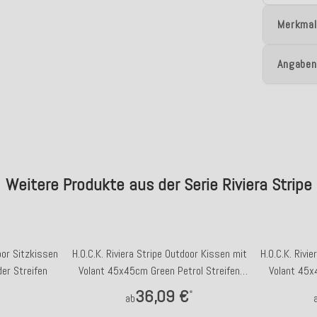
Merkmal
Angaben
Weitere Produkte aus der Serie Riviera Stripe
oor Sitzkissen
H.O.C.K. Riviera Stripe Outdoor Kissen mit
H.O.C.K. Rivi
er Streifen
Volant 45x45cm Green Petrol Streifen
Volant 45x
Rüschenkissen
36,09 €
*
*
ab