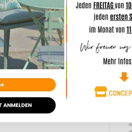
O
v
L
d
k
N
u
v
u
P
R
S
T ANMELDEN
K
s
g