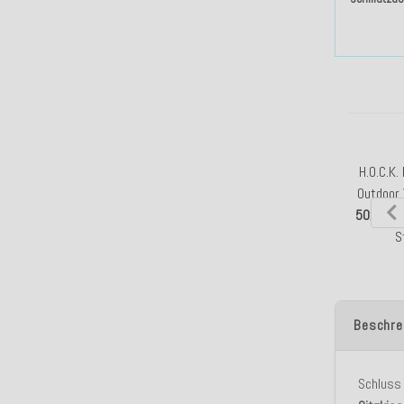
H.O.C.K. 
Outdoor
50x50c
S
Beschre
Schluss 