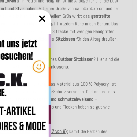
en „Riviera“
in Petrol und Hellgrün ist die Ansage für alle, die Lust
ort und Style haben. Mit einer Größe von ca. 50x50x5 cm und der
ion aus kühlem Petrol und hellem Grün wirkt das
gestreifte
ssen
absolut trendig und bringt trotzdem Ruhe in den Garten. Das
 Sitzkissen
ist ideal, um Ihre Sitzecke mit wenigen Handgriffen
n wollen. Ein unkompliziertes
Sitzkissen
für den Alltag draußen,
ach immer gut aussieht.
en ein robustes und stylisches
Outdoor Sitzkissen
? Hier sind die
hts des
wetterfesten Streifenkissens
:
etterfeste Beschichtung:
Das Material aus 100 % Polyacryl ist
it einem speziellen Antistain-Schutz versehen. Dadurch ist das
utdoor Sitzkissen wasser- und schmutzabweisend
–
lüssigkeiten perlen einfach ab und Flecken haben so gut wie
eine Chance.
ohe UV-Beständigkeit (Wert 7 von 8):
Damit die Farben des