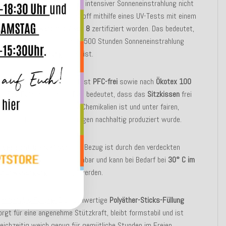
utdoor Sitzkissens
auch bei intensiver Sonneneinstrahlung nicht
erblassen, ist der Bezugsstoff mithilfe eines UV-Tests mit einem
ichtechtheitswert mit 7 von 8
zertifiziert worden. Das bedeutet,
ass das
Kissen
bei bis zu 1.500 Stunden Sonneneinstrahlung
eine Farbveränderung
aufweist.
achhaltig:
Der Bezugsstoff ist
PFC-frei
sowie nach
Ökotex 100
nd
Eco-Path
zertifiziert. Das bedeutet, dass das
Sitzkissen
frei
on gesundheitsschädlichen Chemikalien ist und unter fairen,
mweltschonenden Bedingungen nachhaltig produziert wurde.
flegeleicht & Praktisch:
Der Bezug ist durch den verdeckten
eißverschluss leicht abnehmbar und kann bei Bedarf bei
30° C im
chonwaschgang
gereinigt werden.
omfortable Füllung:
Die hochwertige
Polyäther-Sticks-Füllung
orgt für eine angenehme Stützkraft, bleibt formstabil und ist
leichzeitig weich genug für gemütliche Stunden im Freien.