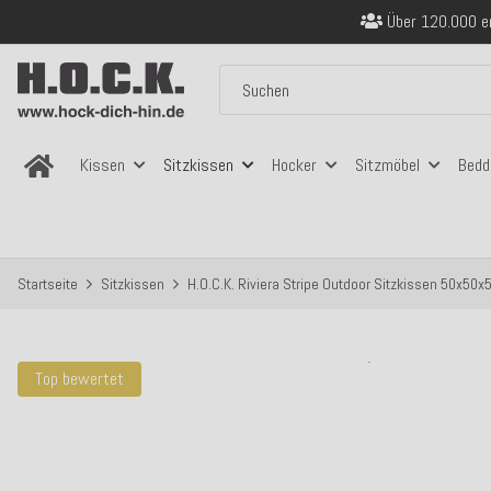
Über 120.000 er
Sicher bezahlen
Kostenloser Versand in
Über 120.000 er
Sicher bezahlen
Kostenloser Versand in
Kissen
Sitzkissen
Hocker
Sitzmöbel
Bedd
Startseite
Sitzkissen
H.O.C.K. Riviera Stripe Outdoor Sitzkissen 50x50x
Top bewertet