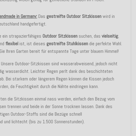
andmade in Germany:
Das
gestreifte Outdoor Sitzkissen
wird in
eutschland handgefertigt.
e ein strapazierfähiges
Outdoor Sitzkissen
suchen, das
vielseitig
,
und
flexibel
ist, ist dieses
gestreifte
Stuhlkissen
die perfekte Wahl.
ie Ihren Garten bereit für entspannte Tage unter blauem Himmel!
Unsere Outdoor-Sitzkissen sind wasserabweisend, jedoch nicht
dig wasserdicht. Leichter Regen perlt dank des beschichteten
ab. Bei starkem oder längerem Regen können die Kissen jedoch
den, da Feuchtigkeit durch die Nähte eindringen kann.
lten die Sitzkissen einmal nass werden, einfach den Bezug vom
sen trennen und beide in der Sonne trocknen lassen. Dank des
igen Outdoor-Stoffs sind die Bezüge schnell
d und lichtecht (bis zu 1.500 Sonnenstunden).