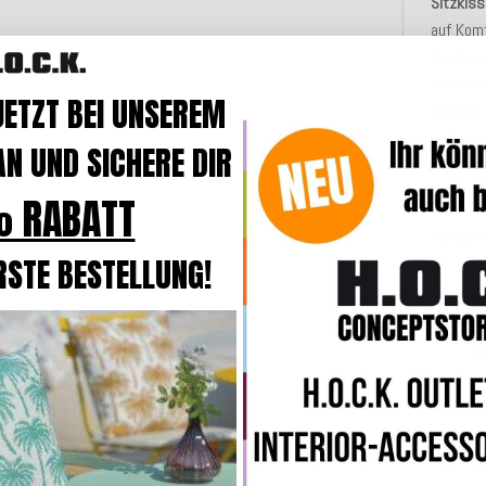
Sitzkiss
auf Komf
Kombinat
Stuhlki
JETZT BEI UNSEREM
Outdoor
aufwerte
N UND SICHERE DIR
das einf
 RABATT
Sie such
Highlig
RSTE BESTELLUNG!
W
m
O
F
k
H