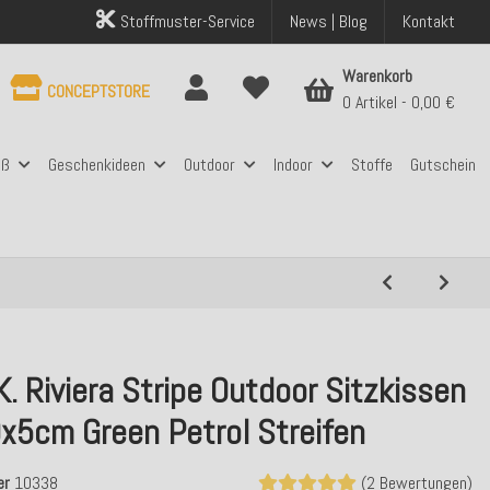
Stoffmuster-Service
News | Blog
Kontakt
Warenkorb
CONCEPTSTORE
0 Artikel
0,00 €
aß
Geschenkideen
Outdoor
Indoor
Stoffe
Gutschein
K. Riviera Stripe Outdoor Sitzkissen
x5cm Green Petrol Streifen
er
10338
(2 Bewertungen)