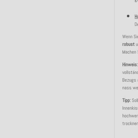
H
D
Wenn Si
robust
Machen S
Hinweis:
vollstän
Bezugs 
nass wer
Tipp:
Sol
Innenkis
hochwert
trocknen