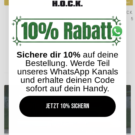
Top bewertet
Top bewertet
H.O.C.K. Riviera Stripe Outdoor Kissen 50x30cm Cognac
H.O.C.K.
Flieder Streifen
50
21,99 €
*
ab
Sichere dir 10%
auf deine
Lieferzeit: ca. 14 Werktage
Bestellung. Werde Teil
unseres WhatsApp Kanals
ENTDECKEN SIE UNSER SORTIMENT
und erhalte deinen Code
sofort auf dein Handy.
Jetzt 10% sichern