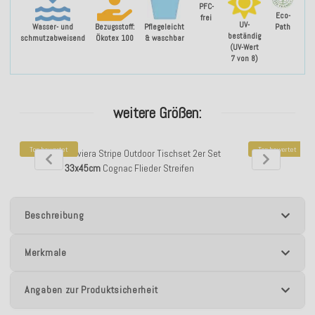
PFC-
Eco-
frei
UV-
Wasser- und
Bezugsstoff:
Pflegeleicht
Path
beständig
schmutzabweisend
Ökotex 100
& waschbar
(UV-Wert
7 von 8)
weitere Größen:
Top bewertet
Top bewertet
H.O.C.K. Riviera Stripe Outdoor Tischset 2er Set
H.O.C.K. Rivier
33x45cm
Cognac Flieder Streifen
Beschreibung
Merkmale
Angaben zur Produktsicherheit