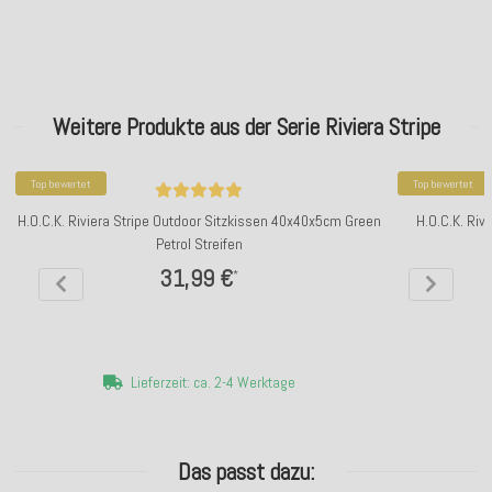
Weitere Produkte aus der Serie Riviera Stripe
Top bewertet
Top bewertet
H.O.C.K. Riviera Stripe Outdoor Sitzkissen 40x40x5cm Green
H.O.C.K. Ri
Petrol Streifen
31,99 €
*
Lieferzeit: ca. 2-4 Werktage
Das passt dazu: