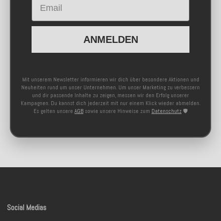
ANMELDEN
Mit unserem Newsletter informieren wir dich über besondere Aktionen und
Neuheiten rund um unser Unternehmen. Um unser Marketing zu verbessern
und dir passende Inhalte zu zeigen, messen wir den Erfolg unserer
Kampagnen. Du kannst dich jederzeit mit nur einem Klick wieder abmelden.
Es gelten unsere
AGB
sowie unsere Hinweise zum
Datenschutz
🛡️
Social Medias