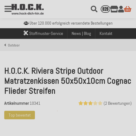
Kostenloser Versand innerhalb Deutschlands ab 99€ Bestellwert
Über 120.000 erfolgreich versendete Bestellungen
Sicher bezahlen mit Klarna, PayPal & Amazon Pay
Stoffmuster-Service
News | Blog
Kontakt
Kostenloser Versand innerhalb Deutschlands ab 99€ Bestellwert
Über 120.000 erfolgreich versendete Bestellungen
Outdoor
Sicher bezahlen mit Klarna, PayPal & Amazon Pay
Kostenloser Versand innerhalb Deutschlands ab 99€ Bestellwert
H.O.C.K. Riviera Stripe Outdoor
Matratzenkissen 50x50x10cm Cognac
Flieder Streifen
Artikelnummer
10341
(2 Bewertungen)
Top bewertet