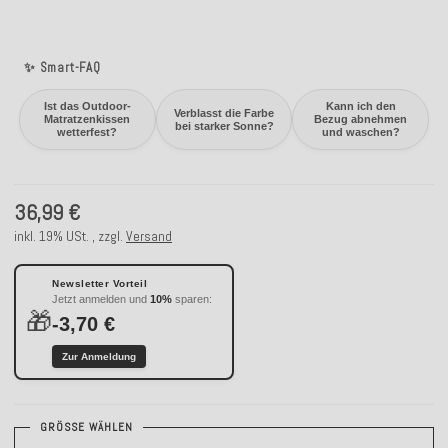
✨ Smart-FAQ
Ist das Outdoor-
Kann ich den
Verblasst die Farbe
Matratzenkissen
Bezug abnehmen
bei starker Sonne?
wetterfest?
und waschen?
36,99 €
inkl. 19% USt. , zzgl.
Versand
Newsletter Vorteil
Jetzt anmelden und
10%
sparen:
🎁
-3,70 €
Zur Anmeldung
GRÖSSE WÄHLEN