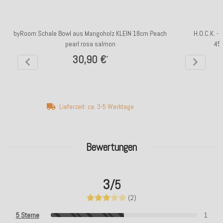
byRoom Schale Bowl aus Mangoholz KLEIN 18cm Peach
H.O.C.K. -
pearl rosa salmon
45
30,90 €
*
Lieferzeit: ca. 3-5 Werktage
Bewertungen
3
/5
(2)
5 Sterne
1