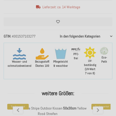
Lieferzeit: ca. 14 Werktage
GTIN
4001537103277
In den folgenden Kategorien
PFC-
Eco-
frei
UV-
Wasser- und
Bezugsstoff:
Pflegeleicht
Path
beständig
schmutzabweisend
Ökotex 100
& waschbar
(UV-Wert
7 von 8)
weitere Größen:
Top bewertet
Top bewertet
H.O.C.K. Riviera Stripe Outdoor Kissen
50x30cm
Yellow
H.O.C.K. Rivier
Rosé Streifen