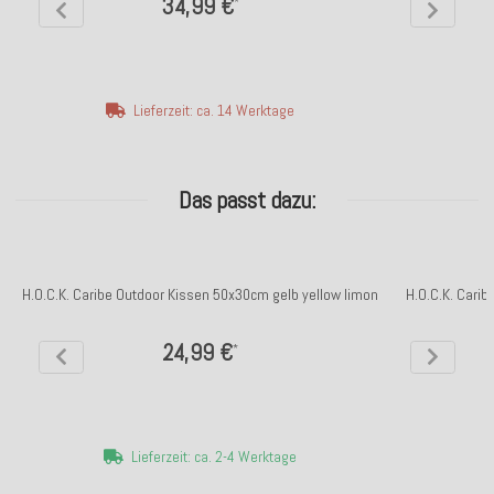
34,99 €
*
Lieferzeit: ca. 14 Werktage
Das passt dazu:
H.O.C.K. Caribe Outdoor Kissen 50x30cm gelb yellow limon
H.O.C.K. Cari
24,99 €
*
Lieferzeit: ca. 2-4 Werktage