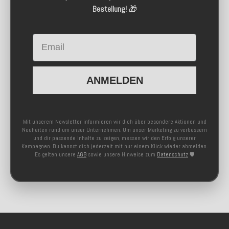
Bestellung!
🎁
Email
ANMELDEN
Mit unserem Newsletter informieren wir dich über besondere Aktionen und
Neuheiten rund um unser Unternehmen. Um unser Marketing zu verbessern
und dir passende Inhalte zu zeigen, messen wir den Erfolg unserer
Kampagnen. Du kannst dich jederzeit mit nur einem Klick wieder abmelden.
Es gelten unsere
AGB
sowie unsere Hinweise zum
Datenschutz
🛡️