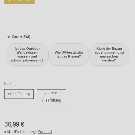
✨ Smart-FAQ
Ist das Outdoor
Kann der Bezug
Wendekissen
Wie UV-beständig
abgenommen und
wasser- und
ist das Kissen?
gewaschen
schmutzabweisend?
werden?
Füllung
ohne Füllung
ohne Füllung
mit PES-
mit PES-Vliesfüllung
Vliesfüllung
36,99 €
inkl. 19% USt. , zzgl.
Versand