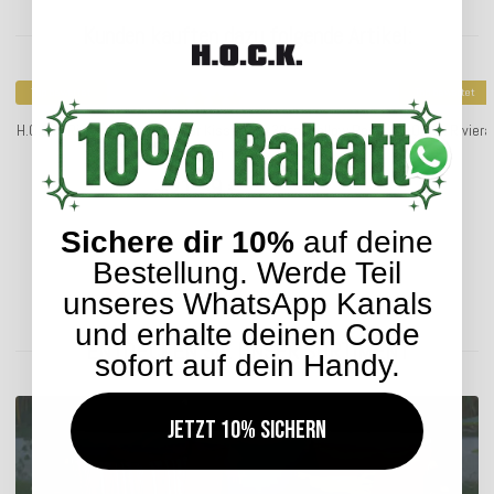
Kunden kauften dazu folgende Artikel:
Top bewertet
Top bewertet
H.O.C.K. Riviera Stripe Outdoor Kissen 50x30cm Yellow Rosé
H.O.C.K. Rivier
Streifen
21,99 €
*
ab
Sichere dir 10%
auf deine
Bestellung. Werde Teil
Lieferzeit: ca. 14 Werktage
unseres WhatsApp Kanals
und erhalte deinen Code
ENTDECKEN SIE UNSER SORTIMENT
sofort auf dein Handy.
Jetzt 10% sichern