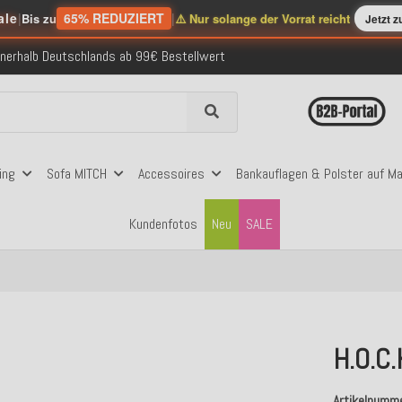
ale
|
65% REDUZIERT
|
Bis zu
⚠️ Nur solange der Vorrat reicht
Jetzt 
nerhalb Deutschlands ab 99€ Bestellwert
folgreich versendete Bestellungen
 mit Klarna, PayPal & Amazon Pay
nerhalb Deutschlands ab 99€ Bestellwert
folgreich versendete Bestellungen
 mit Klarna, PayPal & Amazon Pay
nerhalb Deutschlands ab 99€ Bestellwert
ing
Sofa MITCH
Accessoires
Bankauflagen & Polster auf M
Kundenfotos
Neu
SALE
H.O.C
Artikelnumm