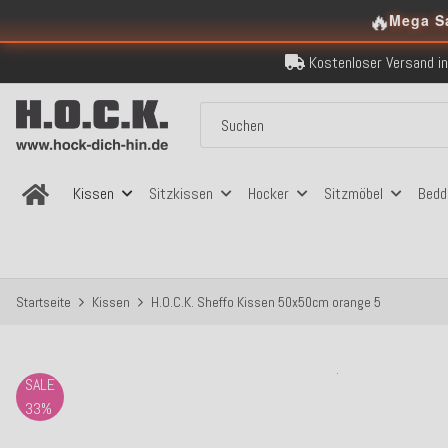
🔥
Mega S
Kostenloser Versand in
Über 120.000 er
Sicher bezahlen
Kostenloser Versand in
Über 120.000 er
Sicher bezahlen
Kostenloser Versand in
Kissen
Sitzkissen
Hocker
Sitzmöbel
Bedd
Startseite
Kissen
H.O.C.K. Sheffo Kissen 50x50cm orange 5
SALE
33%