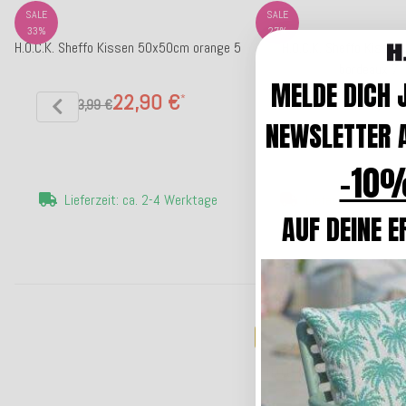
SALE
SALE
33%
27%
H.O.C.K. Sheffo Kissen 50x50cm orange 5
H.O.C.K. Sheffo Kisse
bordeaux 7
MELDE DICH 
22,90 €
24,90
*
33,99 €
33,99 €
NEWSLETTER A
-10%
Lieferzeit: ca. 2-4 Werktage
Lieferzeit: ca. 5-
AUF DEINE E
Top bewertet
H.O.C.K. Nobile Samt Hock
ø45x45cm lindgrün-pa