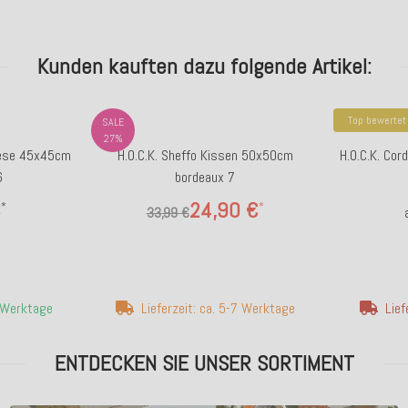
Kunden kauften dazu folgende Artikel:
Top bewertet
SALE
27%
Biese 45x45cm
H.O.C.K. Sheffo Kissen 50x50cm
H.O.C.K. Co
6
bordeaux 7
€
24,90 €
*
*
33,99 €
4 Werktage
Lieferzeit: ca. 5-7 Werktage
Lief
ENTDECKEN SIE UNSER SORTIMENT