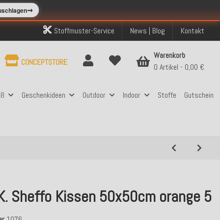
➞
zuschlagen
Stoffmuster-Service
News | Blog
Kontakt
Warenkorb
CONCEPTSTORE
0 Artikel
0,00 €
aß
Geschenkideen
Outdoor
Indoor
Stoffe
Gutschein
.K. Sheffo Kissen 50x50cm orange 5
er
1076