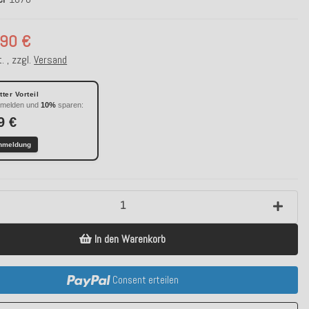
,90 €
. , zzgl.
Versand
ter Vorteil
nmelden und
10%
sparen:
9 €
nmeldung
In den Warenkorb
Consent erteilen