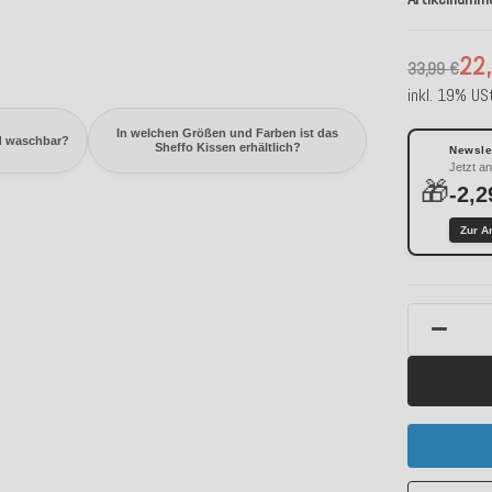
22
33,99 €
inkl. 19% USt
In welchen Größen und Farben ist das
d waschbar?
Sheffo Kissen erhältlich?
Newslet
Jetzt a
🎁
-2,2
Zur A