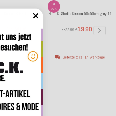
SALE
27%
effo Kissen 80x40cm rose 8
H.O.C.K. Sheffo Kissen 50x50cm grey 11
34,90 €
19,90 €
*
*
99 €
ab
33,99 €
erzeit: ca. 5-7 Werktage
Lieferzeit: ca. 14 Werktage
o Kissen 50x50cm rose 615