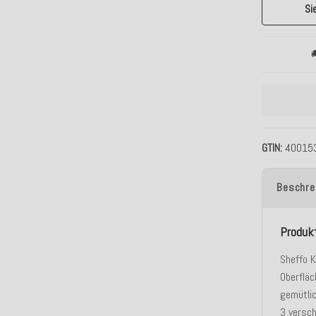
Si

GTIN
40015
Beschre
Produk
Sheffo K
Oberfläc
gemütlic
3 versc