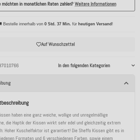
e möchten in monatlichen Raten zahlen?
Weitere Informationen
 Bestelle innerhalb von
0 Std. 37 Min.
für
heutigen Versand
!
Auf Wunschzettel
37010766
In den folgenden Kategorien
ibung
tbeschreibung
issen haben eine ganz weiche, wollige und unregelmäßige
he, die Haptik der Kissen wirkt sehr edel und gleichzeitig extrem
h: Hoher Kuschelfaktor ist garantiert! Die Sheffo Kissen gibt es in
hiedenen Formaten und 6 verschiedenen Farben, sowie einem