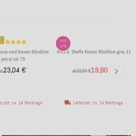
SALE
27%
rduroy cord Kissen 60x40cm
H.O.C.K. Sheffo Kissen 50x50cm grey 11
petrol col. 75
23,04 €
19,90 €
*
*
ab
ab
33,99 €
erzeit: ca. 14 Werktage
Lieferzeit: ca. 14 Werktage