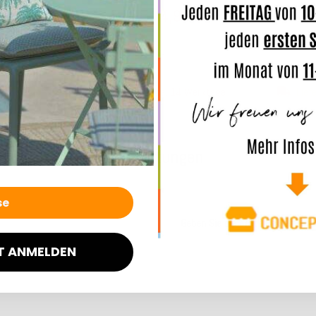
14,90 €
*
ab
28,99 €
ab
38
 Werktage
Lieferzeit: ca. 14 Werktage
Lief
Bewertungen
Geben Sie die erste Bewertung f
T ANMELDEN
.