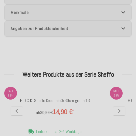
Merkmale
Angaben zur Produktsicherheit
Weitere Produkte aus der Serie Sheffo
SALE
SALE
36%
24%
H.O.C.K. Sheffo Kissen 50x30cm green 13
H.O.
14,90 €
*
ab
30,99 €
Lieferzeit: ca. 2-4 Werktage