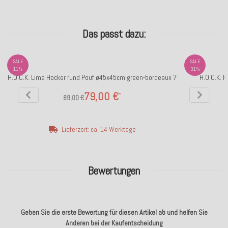
Das passt dazu:
SALE
SALE
11%
31%
H.O.C.K. Lima Hocker rund Pouf ø45x45cm green-bordeaux 7
H.O.C.K. 
79,00 €
*
89,00 €
Lieferzeit: ca. 14 Werktage
Bewertungen
Geben Sie die erste Bewertung für diesen Artikel ab und helfen Sie
Anderen bei der Kaufentscheidung