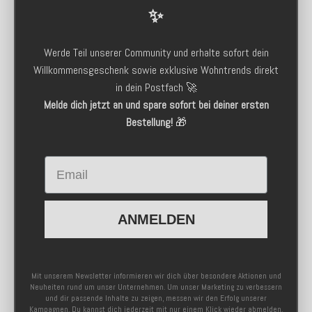
✨
Werde Teil unserer Community und erhalte sofort dein
Willkommensgeschenk sowie exklusive Wohntrends direkt
in dein Postfach 🚀
Melde dich jetzt an und spare sofort bei deiner ersten
Bestellung!
🎁
Email
ANMELDEN
Mit unserem Newsletter informieren wir dich über besondere Aktionen und
Neuheiten rund um unser Unternehmen. Um unser Marketing zu verbessern
und dir passende Inhalte zu zeigen, messen wir den Erfolg unserer
Kampagnen. Du kannst dich jederzeit mit nur einem Klick wieder abmelden.