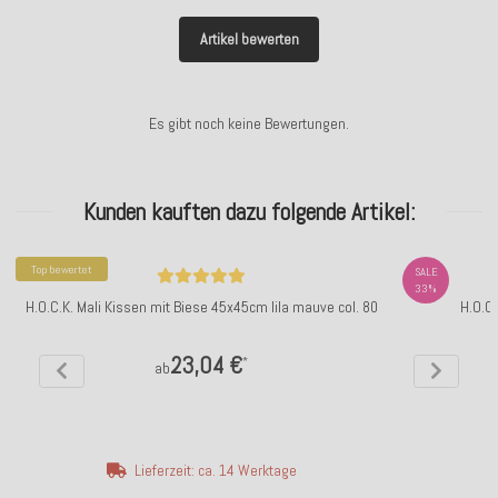
Artikel bewerten
Es gibt noch keine Bewertungen.
Kunden kauften dazu folgende Artikel:
Top bewertet
SALE
33%
H.O.C.K. Mali Kissen mit Biese 45x45cm lila mauve col. 80
H.O.C
23,04 €
*
ab
Lieferzeit: ca. 14 Werktage