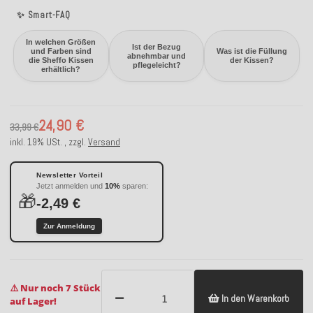
✨ Smart-FAQ
In welchen Größen
Ist der Bezug
und Farben sind
Was ist die Füllung
abnehmbar und
die Sheffo Kissen
der Kissen?
pflegeleicht?
erhältlich?
24,90 €
33,99 €
inkl. 19% USt. , zzgl.
Versand
Newsletter Vorteil
Jetzt anmelden und
10%
sparen:
🎁
-2,49 €
Zur Anmeldung
⚠️ Nur noch 7 Stück
In den Warenkorb
auf Lager!