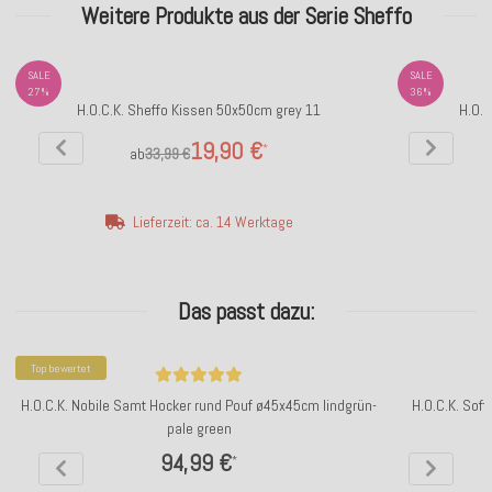
Weitere Produkte aus der Serie Sheffo
SALE
SALE
27%
36%
H.O.C.K. Sheffo Kissen 50x50cm grey 11
H.O.C
19,90 €
*
ab
33,99 €
Lieferzeit: ca. 14 Werktage
Das passt dazu:
Top bewertet
H.O.C.K. Nobile Samt Hocker rund Pouf ø45x45cm lindgrün-
H.O.C.K. Soft
pale green
94,99 €
*