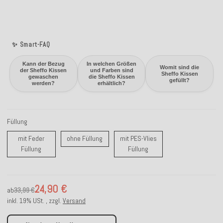
✨ Smart-FAQ
Kann der Bezug
In welchen Größen
Womit sind die
der Sheffo Kissen
und Farben sind
Sheffo Kissen
gewaschen
die Sheffo Kissen
gefüllt?
werden?
erhältlich?
Füllung
ohne Füllung
mit Feder
ohne Füllung
mit PES-Vlies
mit Feder Füllung
mit PES-Vlies Füllung
Füllung
Füllung
24,90 €
ab
33,99 €
inkl. 19% USt. , zzgl.
Versand