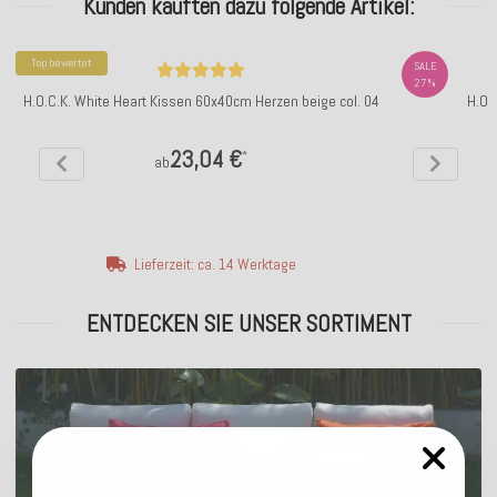
Kunden kauften dazu folgende Artikel:
Top bewertet
SALE
27%
H.O.C.K. White Heart Kissen 60x40cm Herzen beige col. 04
H.O.
23,04 €
*
ab
Lieferzeit: ca. 14 Werktage
ENTDECKEN SIE UNSER SORTIMENT