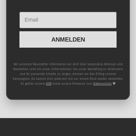
Email
ANMELDEN
Mit unserem Newsletter informieren wir dich über besondere Aktionen und
Neuheiten rund um unser Unternehmen. Um unser Marketing zu verbessern
und dir passende Inhalte zu zeigen, messen wir den Erfolg unserer
Kampagnen. Du kannst dich jederzeit mit nur einem Klick wieder abmelden.
Es gelten unsere
AGB
sowie unsere Hinweise zum
Datenschutz
🛡️