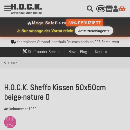
Kostenloser Versand innerhalb Deutschlands ab 99€ Bestellwert
🔥
Mega Sale
65% REDUZIERT
Bis zu
Über 120.000 erfolgreich versendete Bestellungen
➞
⚠️ Nur solange der Vorrat reicht
Jetzt zuschlagen
Sicher bezahlen mit Klarna, PayPal & Amazon Pay
Kostenloser Versand innerhalb Deutschlands ab 99€ Bestellwert
Über 120.000 erfolgreich versendete Bestellungen
Sicher bezahlen mit Klarna, PayPal & Amazon Pay
Stoffmuster-Service
News | Blog
Kontakt
Kostenloser Versand innerhalb Deutschlands ab 99€ Bestellwert
Kissen
H.O.C.K. Sheffo Kissen 50x50cm
beige-nature 0
Artikelnummer
1080
SALE
27%