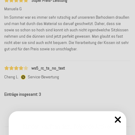
Super Preis- Leistung
Manuela G
Im Sommer war es immer sehr rutschig auf unsereren Barhockern draußen
und man hat durch das Material so daruaf geschwitzt. Daher, dass sie
sowie so schon so hoch sind konnt ich auch nicht irgendwelche Sitzkissen
nehmen und die dünnen sind jetzt perfekt gewesen. Man glaubt es fast
nicht aber sie sind auch echt bequem. Die Verarbeitung der Kissen ist sehr
gut und für den Preis sowie so unschlagbar.
ws5_rc_ts_no_text
Cheng L.
Service-Bewertung
Einträge insgesamt: 3
Kunden kauften dazu folgende Artikel: