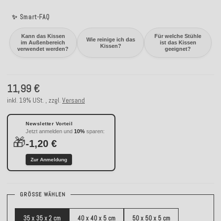
✨ Smart-FAQ
Kann das Kissen
Für welche Stühle
Wie reinige ich das
im Außenbereich
ist das Kissen
Kissen?
verwendet werden?
geeignet?
11,99 €
inkl. 19% USt. , zzgl.
Versand
Newsletter Vorteil
Jetzt anmelden und
10%
sparen:
🎁
-1,20 €
Zur Anmeldung
GRÖSSE WÄHLEN
35 x 35 x 2 cm
40 x 40 x 5 cm
50 x 50 x 5 cm