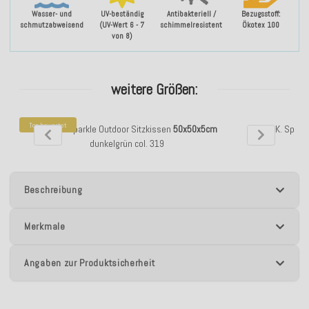
Wasser- und
UV-beständig
Antibakteriell /
Bezugsstoff:
schmutzabweisend
(UV-Wert 6 - 7
schimmelresistent
Ökotex 100
von 8)
weitere Größen:
Top bewertet
H.O.C.K. Sparkle Outdoor Sitzkissen
50x50x5cm
H.O.C.K. Spark
dunkelgrün col. 319
Beschreibung
Merkmale
Angaben zur Produktsicherheit