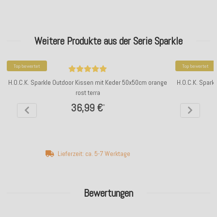
Weitere Produkte aus der Serie Sparkle
Top bewertet
Top bewertet
H.O.C.K. Sparkle Outdoor Kissen mit Keder 50x50cm orange
H.O.C.K. Spark
rost terra
36,99 €
*
Lieferzeit: ca. 5-7 Werktage
Bewertungen