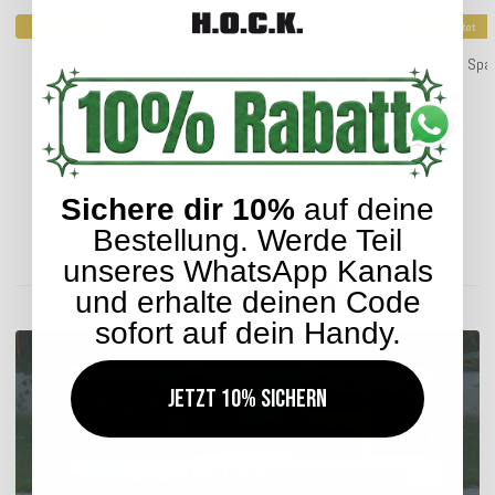
Top bewertet
Top bewertet
H.O.C.K. Caribe Outdoor Sitzkissen MINNI 35x35x2cm in
H.O.C.K. Spa
verschiedenen Farben
13,90 €
*
Sichere dir 10%
auf deine
Lieferzeit: ca. 2-4 Werktage
Bestellung. Werde Teil
unseres WhatsApp Kanals
ENTDECKEN SIE UNSER SORTIMENT
und erhalte deinen Code
sofort auf dein Handy.
Jetzt 10% sichern