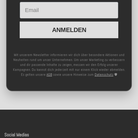
Email
ANMELDEN
Mit unserem Newsletter informieren wir dich über besondere Aktionen und
Neuheiten rund um unser Unternehmen. Um unser Marketing zu verbessern
und dir passende Inhalte zu zeigen, messen wir den Erfolg unserer
Kampagnen. Du kannst dich jederzeit mit nur einem Klick wieder abmelden.
Es gelten unsere
AGB
sowie unsere Hinweise zum
Datenschutz
🛡️
Social Medias