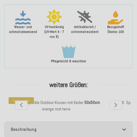
Wasser- und
UV-beständig
Antibakteriell /
Bezugsstoff:
schmutzabweisend
(UV-Wert 6 - 7
schimmelresistent
Ökotex 100
von 8)
Pflegeleicht & waschbar
weitere Größen:
Top bewertet
H.O.C.K. Sparkle Outdoor Kissen mit Keder
50x50cm
H.O.C.K. Spark
orange rost terra
Beschreibung