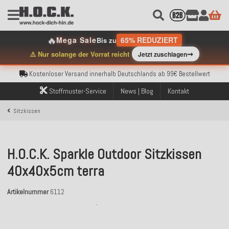
Kostenloser Versand innerhalb Deutschlands ab 99€ Bestellwert
🔥
Mega Sale
65% REDUZIERT
Bis zu
Über 120.000 erfolgreich versendete Bestellungen
➞
⚠️ Nur solange der Vorrat reicht
Jetzt zuschlagen
Sicher bezahlen mit Klarna, PayPal & Amazon Pay
Kostenloser Versand innerhalb Deutschlands ab 99€ Bestellwert
Über 120.000 erfolgreich versendete Bestellungen
Sicher bezahlen mit Klarna, PayPal & Amazon Pay
Stoffmuster-Service
News | Blog
Kontakt
Kostenloser Versand innerhalb Deutschlands ab 99€ Bestellwert
Sitzkissen
H.O.C.K. Sparkle Outdoor Sitzkissen
40x40x5cm terra
Artikelnummer
6112