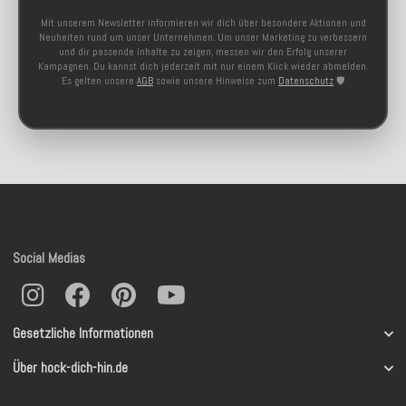
Mit unserem Newsletter informieren wir dich über besondere Aktionen und
Neuheiten rund um unser Unternehmen. Um unser Marketing zu verbessern
und dir passende Inhalte zu zeigen, messen wir den Erfolg unserer
Kampagnen. Du kannst dich jederzeit mit nur einem Klick wieder abmelden.
Es gelten unsere
AGB
sowie unsere Hinweise zum
Datenschutz
🛡️
Social Medias
Gesetzliche Informationen
Über hock-dich-hin.de