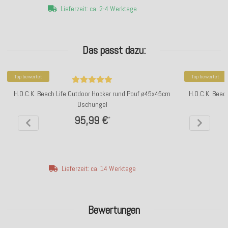
Lieferzeit: ca. 2-4 Werktage
Das passt dazu:
Top bewertet
Top bewertet
H.O.C.K. Beach Life Outdoor Hocker rund Pouf ø45x45cm
H.O.C.K. Beac
Dschungel
95,99 €
*
Lieferzeit: ca. 14 Werktage
Bewertungen