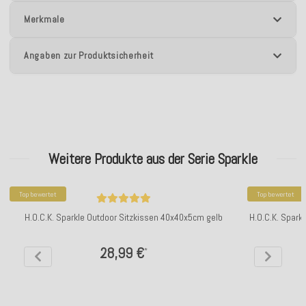
Merkmale
Angaben zur Produktsicherheit
Weitere Produkte aus der Serie Sparkle
Top bewertet
Top bewertet
H.O.C.K. Sparkle Outdoor Sitzkissen 40x40x5cm gelb
H.O.C.K. Spark
28,99 €
*