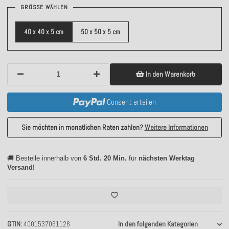
GRÖSSE WÄHLEN
40 x 40 x 5 cm
50 x 50 x 5 cm
In den Warenkorb
Consent erteilen
Sie möchten in monatlichen Raten zahlen?
Weitere Informationen
🚚 Bestelle innerhalb von
6 Std. 20 Min.
für
nächsten Werktag
Versand
!
GTIN
4001537061126
In den folgenden Kategorien