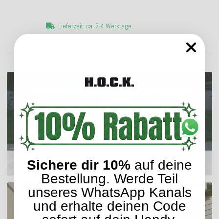
Lieferzeit: ca. 2-4 Werktage
ENTDECKEN SIE UNSER SORTIMENT
Sichere dir 10%
auf deine
Outdoor Kissen
Bestellung. Werde Teil
unseres WhatsApp Kanals
und erhalte deinen Code