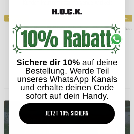
Kunden kauften dazu folgende Artikel:
Top bewertet
Top bewertet
H.O.C.K. Sparkle Outdoor Sitzkissen 50x50x5cm grün
H.O.C.K. Class
30,99 €
*
Sichere dir 10%
auf deine
Bestellung. Werde Teil
Lieferzeit: ca. 2-4 Werktage
unseres WhatsApp Kanals
und erhalte deinen Code
ENTDECKEN SIE UNSER SORTIMENT
sofort auf dein Handy.
Jetzt 10% sichern