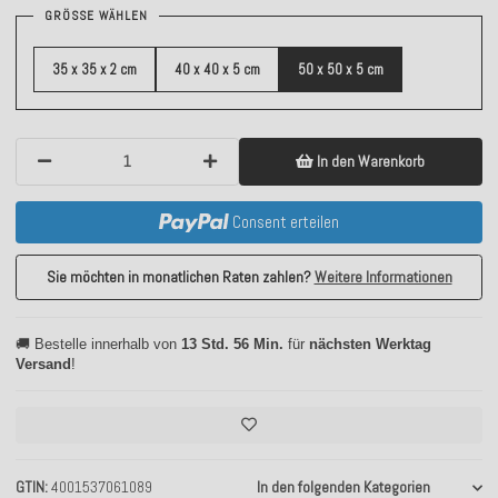
GRÖSSE WÄHLEN
35 x 35 x 2 cm
40 x 40 x 5 cm
50 x 50 x 5 cm
In den Warenkorb
Consent erteilen
Sie möchten in monatlichen Raten zahlen?
Weitere Informationen
🚚 Bestelle innerhalb von
13 Std. 56 Min.
für
nächsten Werktag
Versand
!
GTIN
4001537061089
In den folgenden Kategorien