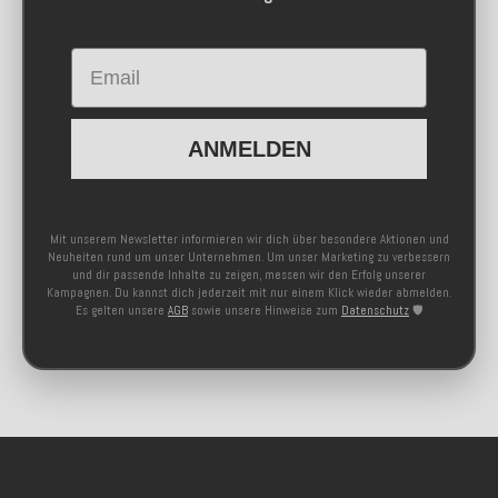
Email
ANMELDEN
Mit unserem Newsletter informieren wir dich über besondere Aktionen und
Neuheiten rund um unser Unternehmen. Um unser Marketing zu verbessern
und dir passende Inhalte zu zeigen, messen wir den Erfolg unserer
Kampagnen. Du kannst dich jederzeit mit nur einem Klick wieder abmelden.
Es gelten unsere
AGB
sowie unsere Hinweise zum
Datenschutz
🛡️