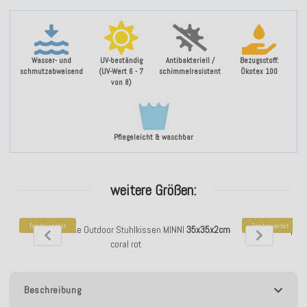
Wasser- und
UV-beständig
Antibakteriell /
Bezugsstoff:
schmutzabweisend
(UV-Wert 6 - 7
schimmelresistent
Ökotex 100
von 8)
Pflegeleicht & waschbar
weitere Größen:
Top bewertet
Top bewertet
H.O.C.K. Sparkle Outdoor Stuhlkissen MINNI
35x35x2cm
H.O.C.K. Spar
coral rot
Beschreibung