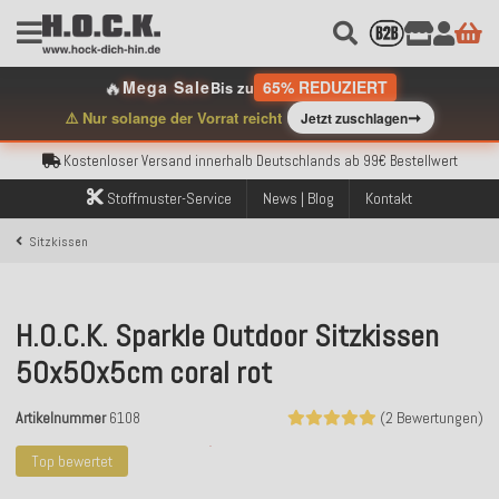
🔥
Mega Sale
65% REDUZIERT
Bis zu
➞
⚠️ Nur solange der Vorrat reicht
Jetzt zuschlagen
Kostenloser Versand innerhalb Deutschlands ab 99€ Bestellwert
Über 120.000 erfolgreich versendete Bestellungen
Sicher bezahlen mit Klarna, PayPal & Amazon Pay
Stoffmuster-Service
News | Blog
Kontakt
Kostenloser Versand innerhalb Deutschlands ab 99€ Bestellwert
Über 120.000 erfolgreich versendete Bestellungen
Sitzkissen
Sicher bezahlen mit Klarna, PayPal & Amazon Pay
Kostenloser Versand innerhalb Deutschlands ab 99€ Bestellwert
H.O.C.K. Sparkle Outdoor Sitzkissen
50x50x5cm coral rot
Artikelnummer
6108
(2 Bewertungen)
Top bewertet