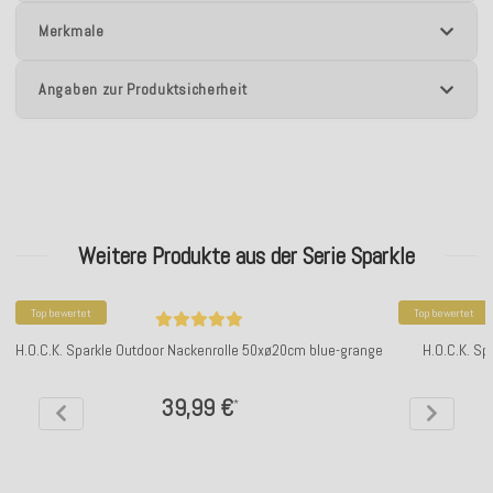
Merkmale
Angaben zur Produktsicherheit
Weitere Produkte aus der Serie Sparkle
Top bewertet
Top bewertet
H.O.C.K. Sparkle Outdoor Nackenrolle 50xø20cm blue-grange
H.O.C.K. Sp
39,99 €
*