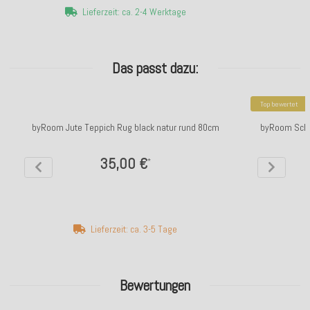
Lieferzeit: ca. 2-4 Werktage
Das passt dazu:
Top bewertet
byRoom Jute Teppich Rug black natur rund 80cm
byRoom Scha
35,00 €
*
Lieferzeit: ca. 3-5 Tage
Bewertungen