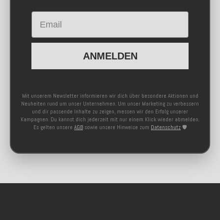
Email
ANMELDEN
Mit unserem Newsletter informieren wir dich über besondere Aktionen und
Neuheiten rund um unser Unternehmen. Um unser Marketing zu verbessern
und dir passende Inhalte zu zeigen, messen wir den Erfolg unserer
Kampagnen. Du kannst dich jederzeit mit nur einem Klick wieder abmelden.
Es gelten unsere
AGB
sowie unsere Hinweise zum
Datenschutz
🛡️