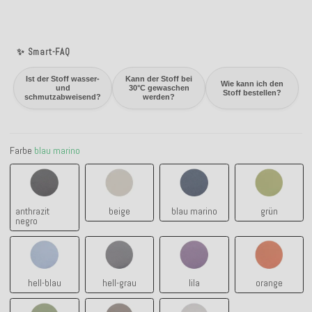
✨ Smart-FAQ
Ist der Stoff wasser-
Kann der Stoff bei
Wie kann ich den
und
30°C gewaschen
Stoff bestellen?
schmutzabweisend?
werden?
Farbe
blau marino
anthrazit negro
beige
blau marino
grün
anthrazit
beige
blau marino
grün
negro
hell-blau
hell-grau
lila
orange
hell-blau
hell-grau
lila
orange
pistazie
taupe tabacco
weiß