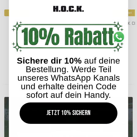
Top bewertet
Top bewertet
H.O.C.K. Classic Streifen Outdoor Kissen 60x40cm in
H.O.C.K. Cl
verschiedenen Farben
27,99 €
*
Sichere dir 10%
auf deine
Bestellung. Werde Teil
Lieferzeit: ca. 2-4 Werktage
unseres WhatsApp Kanals
ENTDECKEN SIE UNSER SORTIMENT
und erhalte deinen Code
sofort auf dein Handy.
Jetzt 10% sichern