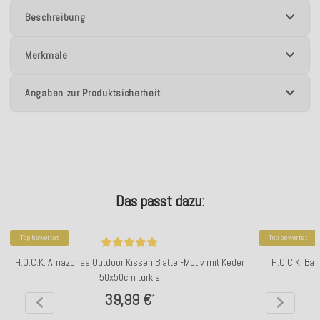
Beschreibung
Merkmale
Angaben zur Produktsicherheit
Das passt dazu:
Top bewertet
Top bewertet
H.O.C.K. Amazonas Outdoor Kissen Blätter-Motiv mit Keder
H.O.C.K. Bad
50x50cm türkis
39,99 €
*