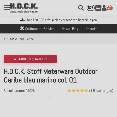
Kostenloser Versand innerhalb Deutschlands ab 99€ Bestellwert
Über 120.000 erfolgreich versendete Bestellungen
Sicher bezahlen mit Klarna, PayPal & Amazon Pay
Kostenloser Versand innerhalb Deutschlands ab 99€ Bestellwert
Stoffmuster-Service
News | Blog
Kontakt
Über 120.000 erfolgreich versendete Bestellungen
Sicher bezahlen mit Klarna, PayPal & Amazon Pay
Outdoor Serie Caribe
Kostenloser Versand innerhalb Deutschlands ab 99€ Bestellwert
🔥
1.000+
mal bestellt
H.O.C.K. Stoff Meterware Outdoor
Caribe blau marino col. 01
Artikelnummer
94026
(4 Bewertungen)