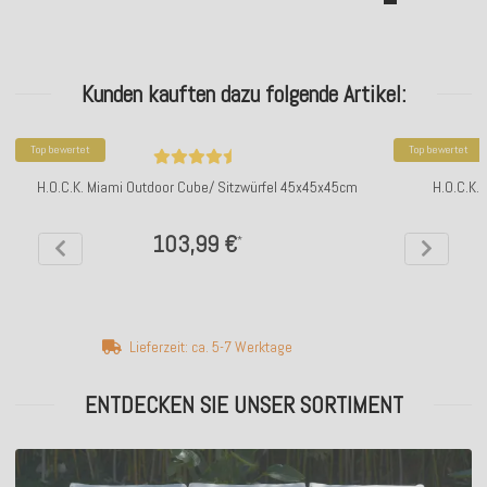
Kunden kauften dazu folgende Artikel:
Top bewertet
Top bewertet
H.O.C.K. Miami Outdoor Cube/ Sitzwürfel 45x45x45cm
H.O.C.K.
103,99 €
*
Lieferzeit: ca. 5-7 Werktage
ENTDECKEN SIE UNSER SORTIMENT