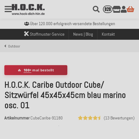
Kostenloser Versand innerhalb Deutschlands ab 99€ Bestellwert
Über 120.000 erfolgreich versendete Bestellungen
Sicher bezahlen mit Klarna, PayPal & Amazon Pay
Kostenloser Versand innerhalb Deutschlands ab 99€ Bestellwert
Stoffmuster-Service
News | Blog
Kontakt
Über 120.000 erfolgreich versendete Bestellungen
Sicher bezahlen mit Klarna, PayPal & Amazon Pay
Outdoor
Kostenloser Versand innerhalb Deutschlands ab 99€ Bestellwert
🔥
100+
mal bestellt
H.O.C.K. Caribe Outdoor Cube/
Sitzwürfel 45x45x45cm blau marino
osc. 01
Artikelnummer
CubeCaribe-91180
(13 Bewertungen)