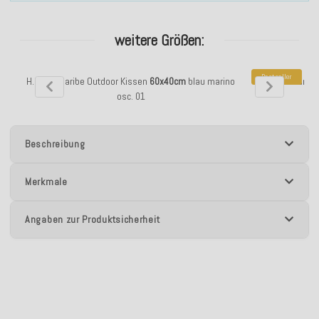
weitere Größen:
Bestseller
H.O.C.K. Caribe Outdoor Kissen
60x40cm
blau marino
H.O.C.K. Carib
osc. 01
Beschreibung
Merkmale
Angaben zur Produktsicherheit