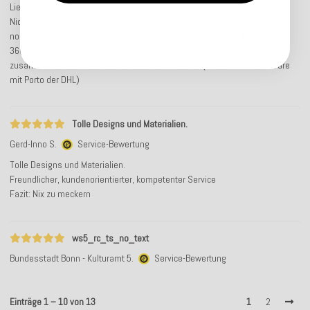
Lieferung tiptop, Material tiptop
Nicht klar und sehr überrascht war ich, dass ich pro Pack (2 Würfel)
nochmals 28 CHF Zollgebühren der DHL erhalten habe. Also 4x28 und 1x
36(da waren zusätzlich zu einem Würfel noch Sitzkissen enthalten)
zusammen 148 CHF zusätzlich bezahlen musste. (801 CHF war die Ware
mit Porto der DHL)
Tolle Designs und Materialien.
Gerd-Inno S.
Service-Bewertung
Tolle Designs und Materialien.
Freundlicher, kundenorientierter, kompetenter Service
Fazit: Nix zu meckern
ws5_rc_ts_no_text
Bundesstadt Bonn - Kulturamt 5.
Service-Bewertung
Einträge 1 – 10 von 13
1
2