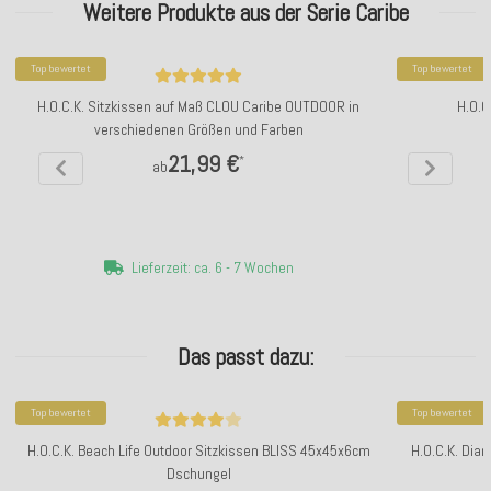
Weitere Produkte aus der Serie Caribe
Top bewertet
Top bewertet
H.O.C.K. Sitzkissen auf Maß CLOU Caribe OUTDOOR in
H.O.C
verschiedenen Größen und Farben
21,99 €
*
ab
Lieferzeit: ca. 6 - 7 Wochen
Das passt dazu:
Top bewertet
Top bewertet
H.O.C.K. Beach Life Outdoor Sitzkissen BLISS 45x45x6cm
H.O.C.K. Dia
Dschungel