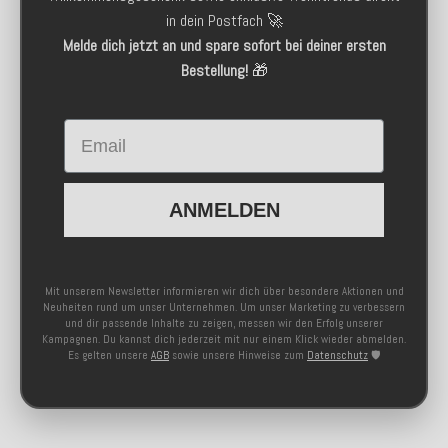
in dein Postfach 🚀
Melde dich jetzt an und spare sofort bei deiner ersten
Bestellung!
🎁
Email
ANMELDEN
Mit unserem Newsletter informieren wir dich über besondere Aktionen und
Neuheiten rund um unser Unternehmen. Um unser Marketing zu verbessern
und dir passende Inhalte zu zeigen, messen wir den Erfolg unserer
Kampagnen. Du kannst dich jederzeit mit nur einem Klick wieder abmelden.
Es gelten unsere
AGB
sowie unsere Hinweise zum
Datenschutz
🛡️