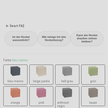
✨ Smart-FAQ
Kann der Hocker
Ist der Hocker
Wie reinige ich den
draußen stehen
wasserdicht?
Hockerbezug?
bleiben?
Farbe
blau marino
blau marino
beige piedra
hell-grau
grün
blau marino
beige piedra
hell-grau
grün
orange
pink
anthrazit negro
taupe
orange
pink
anthrazit
taupe
negro