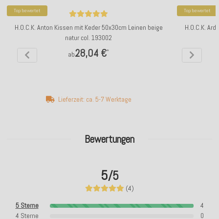
Top bewertet
Top bewertet
H.O.C.K. Anton Kissen mit Keder 50x30cm Leinen beige
H.O.C.K. Ard
natur col. 193002
28,04 €
*
ab
Lieferzeit: ca. 5-7 Werktage
Bewertungen
5
/5
(4)
5 Sterne
4
4 Sterne
0