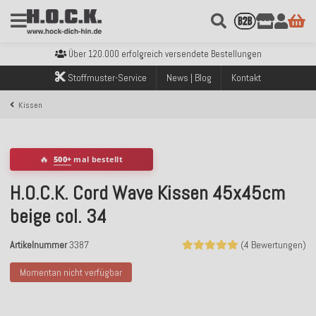
Kostenloser Versand innerhalb Deutschlands ab 99€ Bestellwert
Über 120.000 erfolgreich versendete Bestellungen
Sicher bezahlen mit Klarna, PayPal & Amazon Pay
Stoffmuster-Service
News | Blog
Kontakt
Kostenloser Versand innerhalb Deutschlands ab 99€ Bestellwert
Über 120.000 erfolgreich versendete Bestellungen
Kissen
Sicher bezahlen mit Klarna, PayPal & Amazon Pay
Kostenloser Versand innerhalb Deutschlands ab 99€ Bestellwert
🔥
500+
mal bestellt
H.O.C.K. Cord Wave Kissen 45x45cm
beige col. 34
Artikelnummer
3387
(4 Bewertungen)
Momentan nicht verfügbar