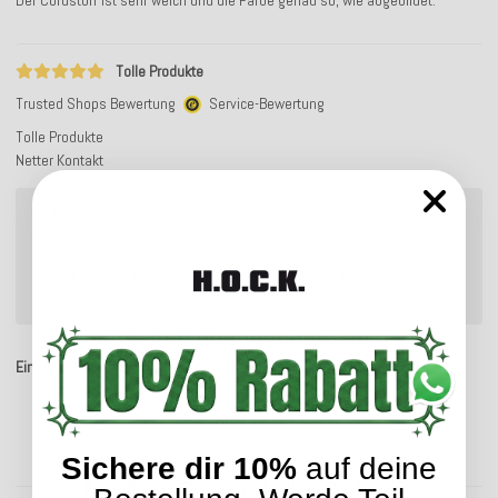
Tolle Produkte
Trusted Shops Bewertung
Service-Bewertung
Tolle Produkte
Netter Kontakt
Antwort von hock-dich-hin.de:
09.12.2024
Vielen lieben Dank für Ihr Feedback! Es freut uns, dass Sie unsere
Produkte und den Kontakt schätzen.😊
Einträge insgesamt: 4
Sichere dir 10%
auf deine
Kunden kauften dazu folgende Artikel: