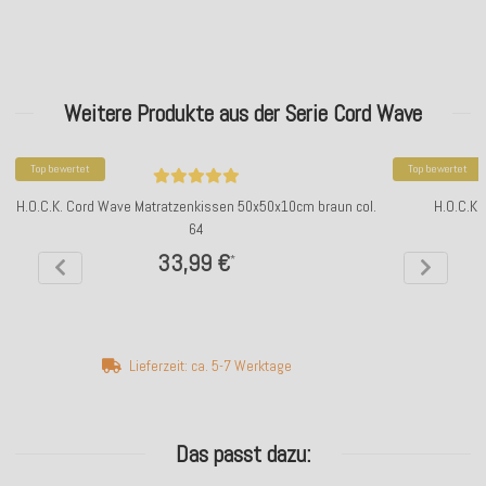
Weitere Produkte aus der Serie Cord Wave
Top bewertet
Top bewertet
H.O.C.K. Cord Wave Matratzenkissen 50x50x10cm braun col.
H.O.C.K.
64
33,99 €
*
Lieferzeit: ca. 5-7 Werktage
Das passt dazu: