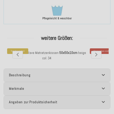
Pflegeleicht & waschbar
weitere Größen:
Top bewertet
Momentan nicht ver
H.O.C.K. Cord Wave Matratzenkissen
50x50x10cm
beige
H.O.C.K. Cor
col. 34
Beschreibung
Merkmale
Angaben zur Produktsicherheit