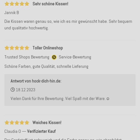
Sehr schöne Kissen!
Jannik B
Die Kissen waren genau so, wie ich es mir gewünscht habe. Sehr bequem
und qualitativ hochwertig.
Toller Onlineshop
Trusted Shops Bewertung
Service-Bewertung
Schöne Farben, gute Qualität, schnelle Lieferung
Antwort von hock-dich-hin.de:
18.12.2023
Vielen Dank für Ihre Bewertung. Viel Spaß mit der Ware.☺️
Weiches Kissen!
Claudia O
Verifizierter Kauf
Der Cordstoff ist sehr weich und die Farbe genau so, wie abgebildet.