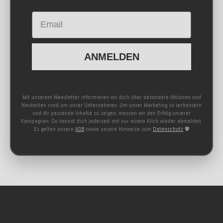
Email
ANMELDEN
Mit unserem Newsletter informieren wir dich über besondere Aktionen und
Neuheiten rund um unser Unternehmen. Um unser Marketing zu verbessern
und dir passende Inhalte zu zeigen, messen wir den Erfolg unserer
Kampagnen. Du kannst dich jederzeit mit nur einem Klick wieder abmelden.
Es gelten unsere
AGB
sowie unsere Hinweise zum
Datenschutz
🛡️