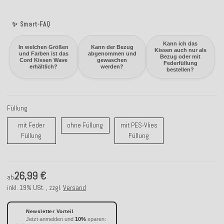
✨ Smart-FAQ
Kann ich das
In welchen Größen
Kann der Bezug
Kissen auch nur als
und Farben ist das
abgenommen und
Bezug oder mit
Cord Kissen Wave
gewaschen
Federfüllung
erhältlich?
werden?
bestellen?
Füllung
ohne Füllung
mit Feder
ohne Füllung
mit PES-Vlies
mit Feder Füllung
mit PES-Vlies Füllung
Füllung
Füllung
26,99 €
ab
inkl. 19% USt. , zzgl.
Versand
Newsletter Vorteil
Jetzt anmelden und
10%
sparen: