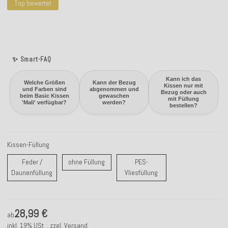
Top bewertet
✨ Smart-FAQ
Kann ich das
Welche Größen
Kann der Bezug
Kissen nur mit
und Farben sind
abgenommen und
Bezug oder auch
beim Basic Kissen
gewaschen
mit Füllung
'Mali' verfügbar?
werden?
bestellen?
Kissen-Füllung
ohne Füllung
Feder /
ohne Füllung
PES-
Feder / Daunenfüllung
PES-Vliesfüllung
Daunenfüllung
Vliesfüllung
28,99 €
ab
inkl. 19% USt. , zzgl.
Versand