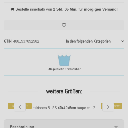
🚚 Bestelle innerhalb von
2 Std. 36 Min.
für
morgigen Versand
!
GTIN
4001537052582
In den folgenden Kategorien
Pflegeleicht & waschbar
weitere Größen:
Top bewertet
Top bewertet
H.O.C.K. Mali Sitzkissen BLISS
40x40x6cm
taupe col. 2
H.O.C.K. Mali 
Beschreibung