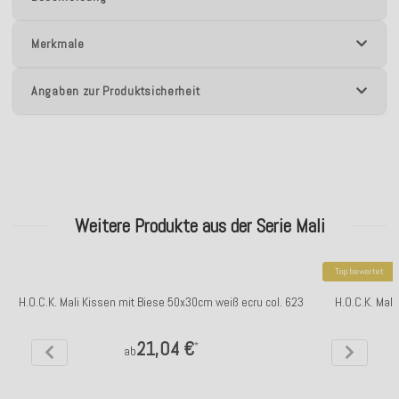
Merkmale
Angaben zur Produktsicherheit
Weitere Produkte aus der Serie Mali
Top bewertet
H.O.C.K. Mali Kissen mit Biese 50x30cm weiß ecru col. 623
H.O.C.K. Mal
21,04 €
*
ab