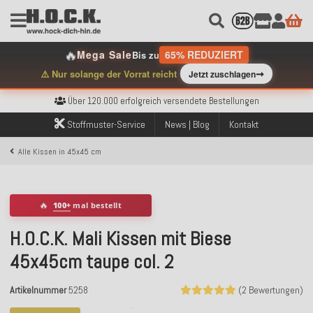
🔥
Mega Sale
65% REDUZIERT
Bis zu
➞
⚠️ Nur solange der Vorrat reicht
Jetzt zuschlagen
Kostenloser Versand innerhalb Deutschlands ab 99€ Bestellwert
Über 120.000 erfolgreich versendete Bestellungen
Sicher bezahlen mit Klarna, PayPal & Amazon Pay
Kostenloser Versand innerhalb Deutschlands ab 99€ Bestellwert
Stoffmuster-Service
News | Blog
Kontakt
Über 120.000 erfolgreich versendete Bestellungen
Sicher bezahlen mit Klarna, PayPal & Amazon Pay
Alle Kissen in 45x45 cm
Kostenloser Versand innerhalb Deutschlands ab 99€ Bestellwert
🔥
100+
mal bestellt
H.O.C.K. Mali Kissen mit Biese
45x45cm taupe col. 2
Artikelnummer
5258
(2 Bewertungen)