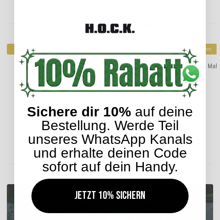
Kunden kauften dazu folgende Artikel:
Top bewertet
Top bewertet
H.O.C.K. Mali Kissen mit Biese 50x30cm taupe col. 2
H.O.C.K. Mal
21,04 €
*
ab
Sichere dir 10%
auf deine
Bestellung. Werde Teil
unseres WhatsApp Kanals
Lieferzeit: ca. 2-4 Werktage
und erhalte deinen Code
ENTDECKEN SIE UNSER SORTIMENT
sofort auf dein Handy.
Jetzt 10% sichern