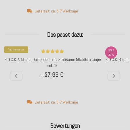
Lieferzeit: ca. 5-7 Werktage
Das passt dazu:
Top bewertet
SALE
27%
H.O.C.K. Addicted Dekokissen mit Stehsaum 50x50cm taupe
H.O.C.K. Bizant
col. 04
27,99 €
*
ab
Lieferzeit: ca. 5-7 Werktage
Bewertungen