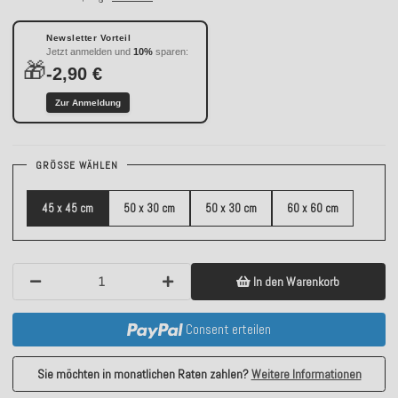
Newsletter Vorteil
Jetzt anmelden und
10%
sparen:
🎁
-2,90 €
Zur Anmeldung
GRÖSSE WÄHLEN
45 x 45 cm
50 x 30 cm
50 x 30 cm
60 x 60 cm
In den Warenkorb
Consent erteilen
Sie möchten in monatlichen Raten zahlen?
Weitere Informationen