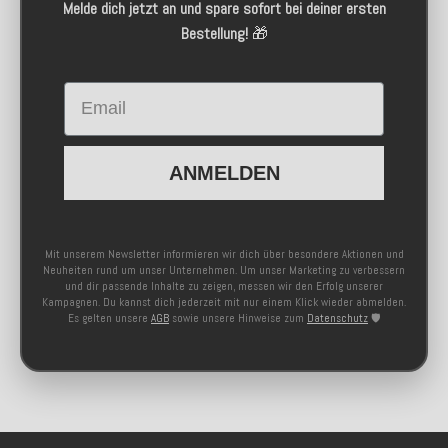
Melde dich jetzt an und spare sofort bei deiner ersten
Bestellung!
🎁
Email
ANMELDEN
Mit unserem Newsletter informieren wir dich über besondere Aktionen und
Neuheiten rund um unser Unternehmen. Um unser Marketing zu verbessern
und dir passende Inhalte zu zeigen, messen wir den Erfolg unserer
Kampagnen. Du kannst dich jederzeit mit nur einem Klick wieder abmelden.
Es gelten unsere
AGB
sowie unsere Hinweise zum
Datenschutz
🛡️