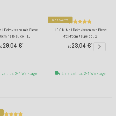
Top bewertet
Mali Dekokissen mit Biese
H.O.C.K. Mali Dekokissen mit Biese
cm hellblau col. 16
45x45cm taupe col. 2
29,04 €
23,04 €
*
*
ab
ab
erzeit: ca. 2-4 Werktage
Lieferzeit: ca. 2-4 Werktage