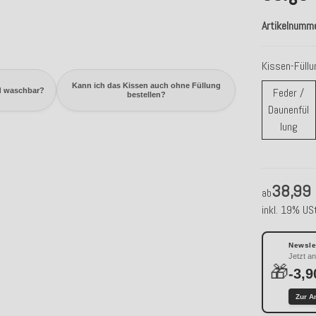
Artikelnumm
Kissen-Füll
Kann ich das Kissen auch ohne Füllung
Feder /
d waschbar?
bestellen?
Daunenfül
Fede
lung
38,99
ab
inkl. 19% USt
Newslet
Jetzt a
🎁
-3,9
Zur A