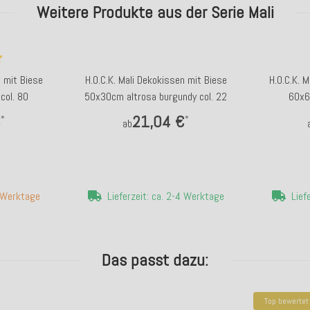
Weitere Produkte aus der Serie Mali
n mit Biese
H.O.C.K. Mali Dekokissen mit Biese
H.O.C.K. 
col. 80
50x30cm altrosa burgundy col. 22
60x60
€
21,04 €
*
*
ab
7 Werktage
Lieferzeit: ca. 2-4 Werktage
Lief
Das passt dazu:
Top bewertet