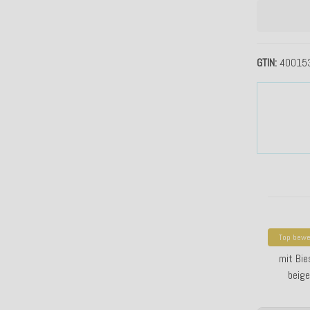
GTIN
40015
Top bewe
H.O.C.K. 
mit Bi
beige