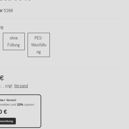
er
5288
ung
ohne
PES-
ohne Füllung
Füllung
Vliesfüllu
r / Daunenfüllung
PES-Vliesfüllung
ng
 €
. , zzgl.
Versand
ter Vorteil
nmelden und
10%
sparen:
0 €
nmeldung