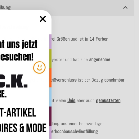
ibung
tbeschreibung
c Kissen "Mali" gibt es in
drei Größen
und ist in
14 Farben
h.
ug besteht zu 100% aus Polyester und hat eine
angenehme
he.
inen verdeckt eingenähten
Reißverschluss
ist der Bezug
abnehmbar
30°C
waschbar
.
en lassen sich wunderbar mit vielen
Unis
aber auch
gemusterten
kombinieren.
asic Variante besteht die Füllung aus einer hochwertigen
blen silikonisierten
Polyesterhochbauschvliesfüllung
.