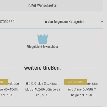
Auf Wunschzettel
37052889
In den folgenden Kategorien
Pflegeleicht & waschbar
weitere Größen:
rtet
Top bewertet
Mali Dekokissen
H.O.C.K. Mali Sitzkissen
H.O.C.K. Mali Dekokissen
ese
45x45cm
BLISS
40x40x6cm
beige
mit Biese
50x30cm
 col. 5040
col. 5040
beige col. 5040