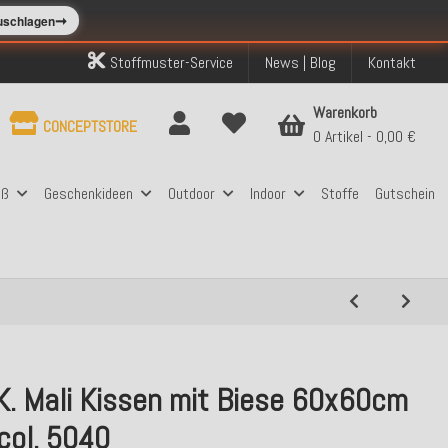
➞
zuschlagen
Stoffmuster-Service
News | Blog
Kontakt
Warenkorb
CONCEPTSTORE
0 Artikel
0,00 €
aß
Geschenkideen
Outdoor
Indoor
Stoffe
Gutschein
K. Mali Kissen mit Biese 60x60cm
col. 5040