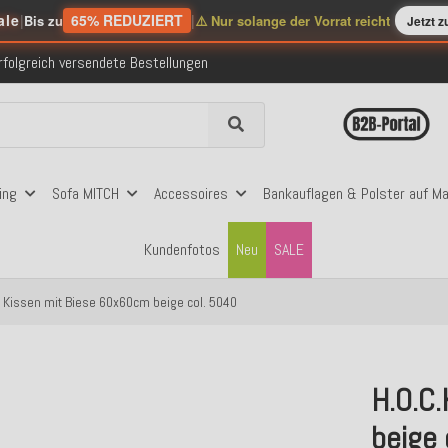
nerhalb Deutschlands ab 99€ Bestellwert
ale
|
65% REDUZIERT
|
Bis zu
⚠️ Nur solange der Vorrat reicht
Jetzt 
folgreich versendete Bestellungen
 mit Klarna, PayPal & Amazon Pay
nerhalb Deutschlands ab 99€ Bestellwert
folgreich versendete Bestellungen
 mit Klarna, PayPal & Amazon Pay
nerhalb Deutschlands ab 99€ Bestellwert
ing
Sofa MITCH
Accessoires
Bankauflagen & Polster auf M
Kundenfotos
Neu
SALE
i Kissen mit Biese 60x60cm beige col. 5040
H.O.C.
beige 