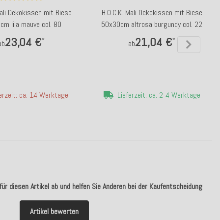
Mali Dekokissen mit Biese
H.O.C.K. Mali Dekokissen mit Biese
m lila mauve col. 80
50x30cm altrosa burgundy col. 22
23,04 €
21,04 €
*
*
ab
ab
erzeit: ca. 14 Werktage
Lieferzeit: ca. 2-4 Werktage
ür diesen Artikel ab und helfen Sie Anderen bei der Kaufentscheidung
Artikel bewerten