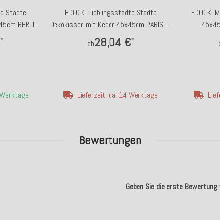
te Städte
H.O.C.K. Lieblingsstädte Städte
H.O.C.K. 
x45cm BERLIN
Dekokissen mit Keder 45x45cm PARIS by
45x45c
s
Anna Flores
€
28,04 €
*
*
ab
4 Werktage
Lieferzeit: ca. 14 Werktage
Lief
Bewertungen
Geben Sie die erste Bewertung f
.