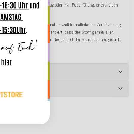
u bestellen auch nur als
Bezug
oder inkl.
Federfüllung
, entscheiden
st!
r Stoff ist mit der neusten und umweltfreundlichsten Zertifizierung
chnet: ECO - PATH. Dies garantiert, dass der Stoff gemäß allen
n zum Umweltschutz und zur Gesundheit der Menschen hergestellt
e
 zur Produktsicherheit