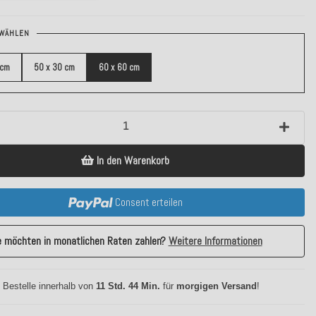
WÄHLEN
 cm
50 x 30 cm
60 x 60 cm
In den Warenkorb
Consent erteilen
e möchten in monatlichen Raten zahlen?
Weitere Informationen
 Bestelle innerhalb von
11 Std. 44 Min.
für
morgigen Versand
!