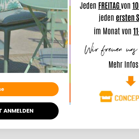
Online z
Sie selb
INFO
:
De
ausgezei
Gesetze
wird.
Merkmal
Angaben
T ANMELDEN