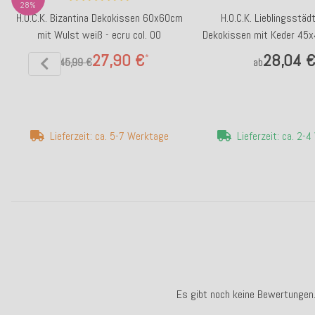
28%
H.O.C.K. Bizantina Dekokissen 60x60cm
H.O.C.K. Lieblingsstäd
mit Wulst weiß - ecru col. 00
Dekokissen mit Keder 45
by Anna Flore
27,90 €
28,04 
*
ab
45,99 €
ab
Lieferzeit: ca. 5-7 Werktage
Lieferzeit: ca. 2-
Es gibt noch keine Bewertungen