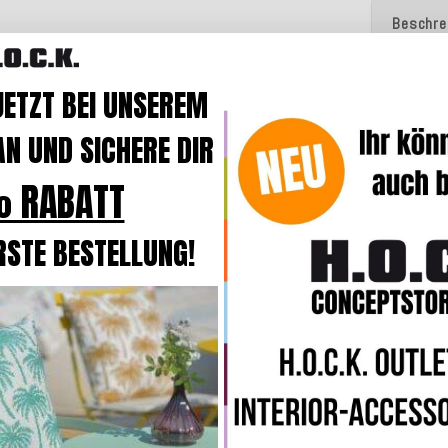
Beschre
Produk
JETZT BEI UNSEREM
Das Basi
N UND SICHERE DIR
erhältlic
 RABATT
Der Bez
Oberfläc
RSTE BESTELLUNG!
Durch e
und bei
Die Kiss
Kissen
In der B
komforta