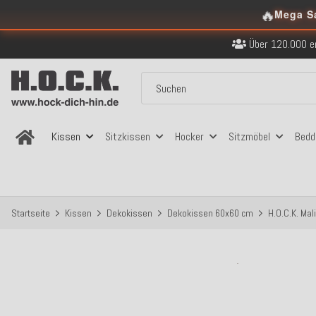
Kostenloser Versand in
🔥
Mega S
Über 120.000 er
Sicher bezahlen
Kostenloser Versand in
Über 120.000 er
Sicher bezahlen
Kostenloser Versand in
Kissen
Sitzkissen
Hocker
Sitzmöbel
Bedd
Startseite
Kissen
Dekokissen
Dekokissen 60x60 cm
H.O.C.K. Mal