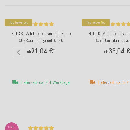
Top bewertet
Top bewertet
H.O.C.K. Mali Dekokissen mit Biese
H.O.C.K. Mali Dekokisse
50x30cm beige col. 5040
60x60cm lila mauve 
21,04 €
33,04 
*
ab
ab
Lieferzeit: ca. 2-4 Werktage
Lieferzeit: ca. 5-
SALE