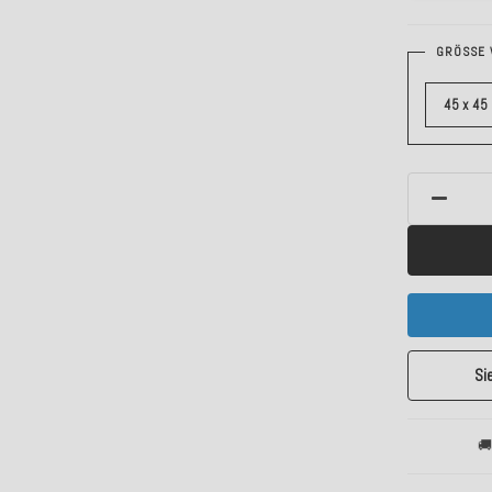
GRÖSSE 
45 x 45
Si
🚚