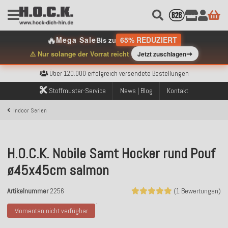
🔥
Mega Sale
65% REDUZIERT
Bis zu
➞
⚠️ Nur solange der Vorrat reicht
Jetzt zuschlagen
Kostenloser Versand innerhalb Deutschlands ab 99€ Bestellwert
Über 120.000 erfolgreich versendete Bestellungen
Sicher bezahlen mit Klarna, PayPal & Amazon Pay
Kostenloser Versand innerhalb Deutschlands ab 99€ Bestellwert
Stoffmuster-Service
News | Blog
Kontakt
Über 120.000 erfolgreich versendete Bestellungen
Sicher bezahlen mit Klarna, PayPal & Amazon Pay
Indoor Serien
Kostenloser Versand innerhalb Deutschlands ab 99€ Bestellwert
H.O.C.K. Nobile Samt Hocker rund Pouf
ø45x45cm salmon
Artikelnummer
2256
(1 Bewertungen)
Momentan nicht verfügbar