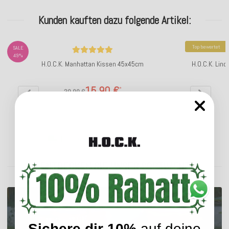
Kunden kauften dazu folgende Artikel:
Top bewertet
SALE
49%
H.O.C.K. Manhattan Kissen 45x45cm
H.O.C.K. Lin
15,90 €
*
30,99 €
Lieferzeit: ca. 2-4 Werktage
ENTDECKEN SIE UNSER SORTIMENT
Sichere dir 10%
auf deine