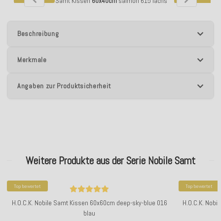
H.O.C.K. Nobile Samt Kissen
60x40cm
salmon 615 lachs
H.O.C.K. Nobile 
Beschreibung
Merkmale
Angaben zur Produktsicherheit
Weitere Produkte aus der Serie Nobile Samt
Top bewertet
Top bewertet
H.O.C.K. Nobile Samt Kissen 60x60cm deep-sky-blue 016
H.O.C.K. Nobi
blau