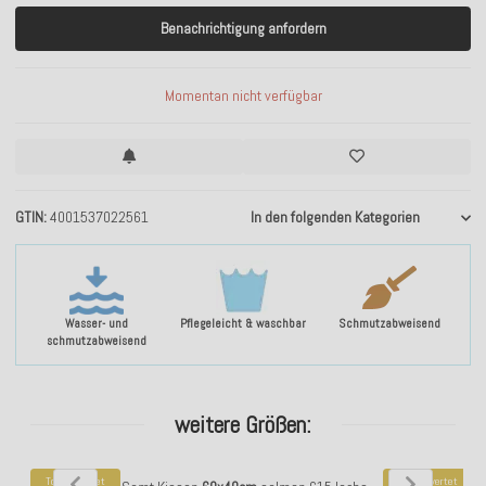
Benachrichtigung anfordern
Momentan nicht verfügbar
GTIN
4001537022561
In den folgenden Kategorien
Wasser- und
Pflegeleicht & waschbar
Schmutzabweisend
schmutzabweisend
weitere Größen:
Top bewertet
Top bewertet