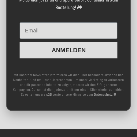
Bestellung!
🎁
Email
ANMELDEN
Mit unserem Newsletter informieren wir dich über besondere Aktionen und
Neuheiten rund um unser Unternehmen. Um unser Marketing zu verbessern
und dir passende Inhalte zu zeigen, messen wir den Erfolg unserer
Kampagnen. Du kannst dich jederzeit mit nur einem Klick wieder abmelden.
Es gelten unsere
AGB
sowie unsere Hinweise zum
Datenschutz
🛡️