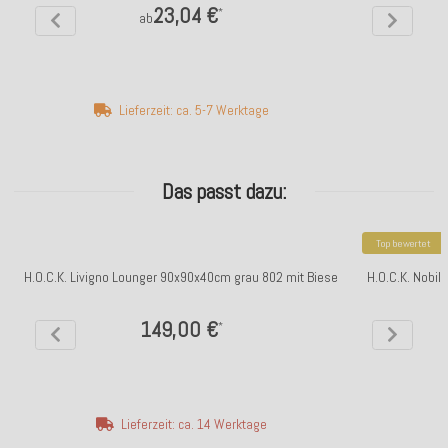
23,04 €
*
ab
Lieferzeit: ca. 5-7 Werktage
Das passt dazu:
Top bewertet
H.O.C.K. Livigno Lounger 90x90x40cm grau 802 mit Biese
H.O.C.K. Nobil
149,00 €
*
Lieferzeit: ca. 14 Werktage