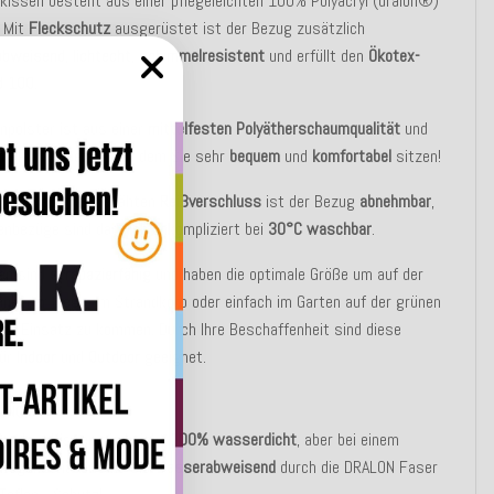
kissen besteht aus einer pflegeleichten 100% Polyacryl (dralon®)
. Mit
Fleckschutz
ausgerüstet ist der Bezug zusätzlich
abweisend
,
lichtecht
,
schimmelresistent
und erfüllt den
Ökotex-
d 100
.
npolster ist aus einer
mittelfesten Polyätherschaumqualität
und
n PP-Innenbezug, auf dem Sie sehr
bequem
und
komfortabel
sitzen!
en verdeckt eingenähten
Reißverschluss
ist der Bezug
abnehmbar
,
enbezüge sind dadurch unkompliziert bei
30°C waschbar
.
sen sind
strapazierfähig
und haben die optimale Größe um auf der
nk, der Liege, im Strandkorb oder einfach im Garten auf der grünen
um Einsatz zu kommen. Durch Ihre Beschaffenheit sind diese
für
Indoor
und
Outdoor
geeignet.
UNG:
Outdoor Kissen sind
nicht 100% wasserdicht
, aber bei einem
n Regenschauer sind sie
wasserabweisend
durch die DRALON Faser