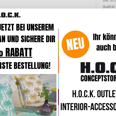
Das Sitz
Qualität
wasser
Standar
JETZT BEI UNSEREM
Das Inne
N UND SICHERE DIR
hat eine
Durch d
 RABATT
die Kiss
RSTE BESTELLUNG!
Die Kis
Gartenba
Wiese z
Kissen 
ANMERK
Unsere 
leichte