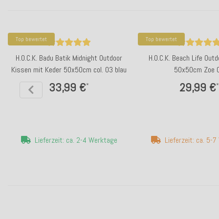
Top bewertet
Top bewertet
H.O.C.K. Badu Batik Midnight Outdoor
H.O.C.K. Beach Life Out
Kissen mit Keder 50x50cm col. 03 blau
50x50cm Zoe 
33,99 €
29,99 €
*
*
Lieferzeit: ca. 2-4 Werktage
Lieferzeit: ca. 5-