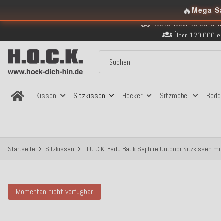
🔥
Mega S
Kostenloser Versand in
Über 120.000 er
Sicher bezahlen
Kostenloser Versand in
Über 120.000 er
Sicher bezahlen
Kostenloser Versand in
Kissen
Sitzkissen
Hocker
Sitzmöbel
Bedd
Startseite
Sitzkissen
H.O.C.K. Badu Batik Saphire Outdoor Sitzkissen m
Momentan nicht verfügbar