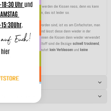
Teflon - Schutz!
erregen oder starkem Regen werden die Kissen nass, denn es kann
ser durch die Nähte dringen, das ist leider so.
nn die Kissen mal nass geworden sind, ist es am Einfachsten, man
en Bezug vom Innenkissen und lässt diese dann wieder in der
ocknen, nach einiger Zeit können die Kissen dann wieder verwendet
durch den Dralon-Polyacryl Stoff sind die Bezüge
schnell trocknend
,
t
und
antibakteriell
, das bedeutet
kein Verblassen
und
keine
lbildung
.
e
 zur Produktsicherheit