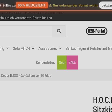
ale
|
65% REDUZIERT
|
Bis zu
⚠️ Nur solange der Vorrat reicht
Jetzt 
nerhalb Deutschlands ab 99€ Bestellwert
folgreich versendete Bestellungen
 mit Klarna, PayPal & Amazon Pay
nerhalb Deutschlands ab 99€ Bestellwert
folgreich versendete Bestellungen
 mit Klarna, PayPal & Amazon Pay
nerhalb Deutschlands ab 99€ Bestellwert
ing
Sofa MITCH
Accessoires
Bankauflagen & Polster auf M
Kundenfotos
Neu
SALE
it Keder BLISS 45x45x6cm col. 03 blau
H.O.C.
Sitzk