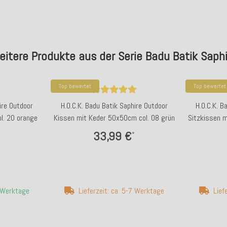
eitere Produkte aus der Serie Badu Batik Saphi
Top bewertet
Top bewertet
ire Outdoor
H.O.C.K. Badu Batik Saphire Outdoor
H.O.C.K. B
l. 20 orange
Kissen mit Keder 50x50cm col. 08 grün
Sitzkissen 
33,99 €
*
4 Werktage
Lieferzeit: ca. 5-7 Werktage
Lief