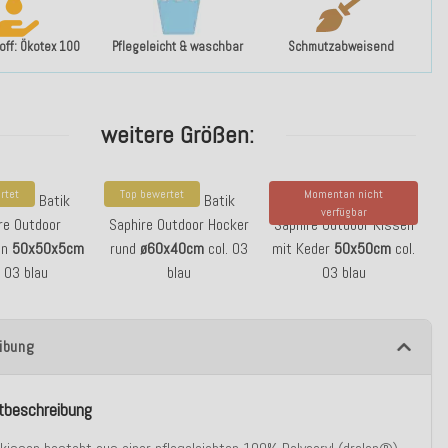
ff: Ökotex 100
Pflegeleicht & waschbar
Schmutzabweisend
weitere Größen:
rtet
Top bewertet
Momentan nicht
. Badu Batik
H.O.C.K. Badu Batik
H.O.C.K. Badu Batik
verfügbar
re Outdoor
Saphire Outdoor Hocker
Saphire Outdoor Kissen
en
50x50x5cm
rund
ø60x40cm
col. 03
mit Keder
50x50cm
col.
. 03 blau
blau
03 blau
ibung
tbeschreibung