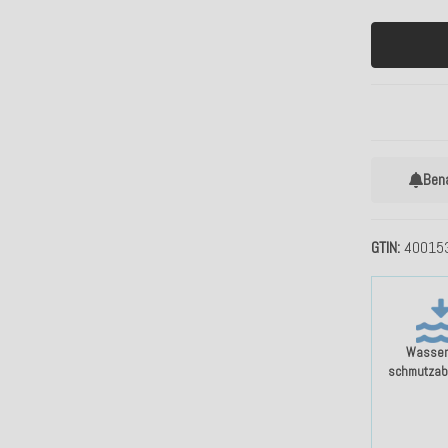
Ben
GTIN
40015
Wasser
schmutzab