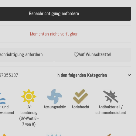
Benachrichtigung anfordern
Momentan nicht verfügbar
achrichtigung anfordern
Auf Wunschzettel
37055187
In den folgenden Kategorien
- und
UV-
Atmungsaktiv
Abriebecht
Antibakteriell /
weisend
beständig
schimmelresistent
(UV-Wert 6 -
7 von 8)