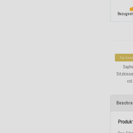
Bezugssto
Top bewe
H.O.C.K
Saphi
Sitzkiss
col
Beschre
Produk