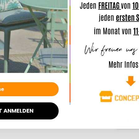
und den 
Bei Dau
auch Was
TIPP: we
trennt d
Sonne tr
werden, 
lichtech
Schimme
Merkmal
T ANMELDEN
Angaben