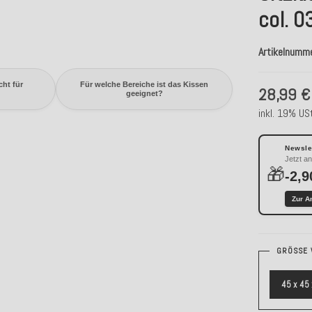
col. 0
Artikelnumm
cht für
Für welche Bereiche ist das Kissen
28,99 €
geeignet?
inkl. 19% USt
Newslet
Jetzt a
🎁
-2,9
Zur A
GRÖSSE 
45 x 45