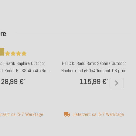
re
adu Batik Saphire Outdoor
H.O.C.K. Badu Batik Saphire Outdoor
mit Keder BLISS 45x45x6cm
Hocker rund ø60x40cm col. 08 grün
col. 20 orange
28,99 €
115,99 €
*
*
erzeit: ca. 5-7 Werktage
Lieferzeit: ca. 5-7 Werktage