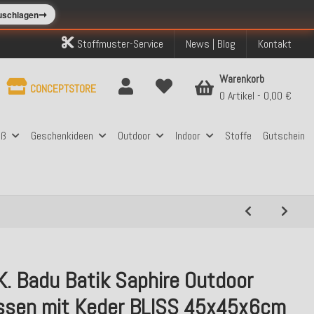
➞
zuschlagen
Stoffmuster-Service
News | Blog
Kontakt
Warenkorb
CONCEPTSTORE
0 Artikel
0,00 €
aß
Geschenkideen
Outdoor
Indoor
Stoffe
Gutschein
K. Badu Batik Saphire Outdoor
issen mit Keder BLISS 45x45x6cm