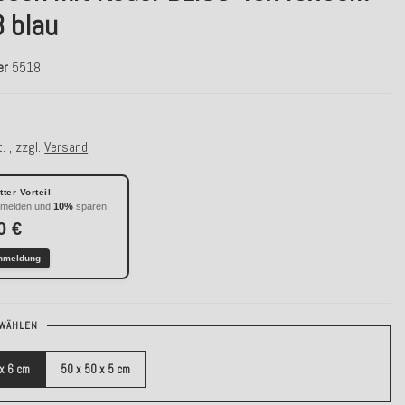
3 blau
er
5518
. , zzgl.
Versand
ter Vorteil
nmelden und
10%
sparen:
0 €
nmeldung
WÄHLEN
 x 6 cm
50 x 50 x 5 cm