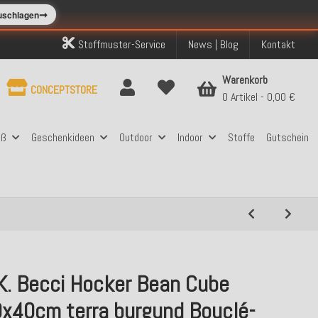
➞
zuschlagen
Stoffmuster-Service
News | Blog
Kontakt
Warenkorb
CONCEPTSTORE
0 Artikel
0,00 €
aß
Geschenkideen
Outdoor
Indoor
Stoffe
Gutschein
.K. Becci Hocker Bean Cube
x40cm terra burgund Bouclé-