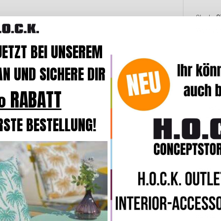
Ob als
S
Wohnacc
Stateme
JETZT BEI UNSEREM
Die
Füll
N UND SICHERE DIR
angeneh
 RABATT
Und wen
den
ver
RSTE BESTELLUNG!
30 °C
in
Für alle
bissche
💡
Unse
Der
Bea
modern
Beistell