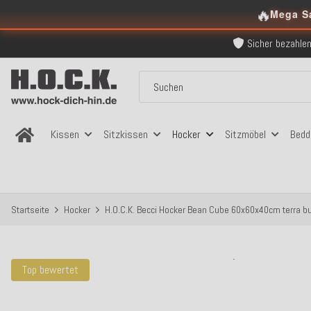
Kostenloser Versand in
🔥
Mega S
Über 120.000 er
Sicher bezahlen
Kostenloser Versand in
Über 120.000 er
Sicher bezahlen
Kostenloser Versand in
Kissen
Sitzkissen
Hocker
Sitzmöbel
Bedd
Startseite
Hocker
H.O.C.K. Becci Hocker Bean Cube 60x60x40cm terra bu
Top bewertet