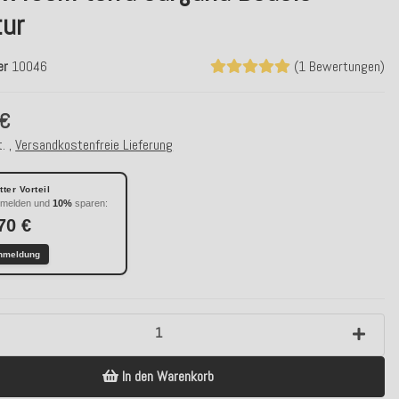
tur
er
10046
(1 Bewertungen)
 €
. ,
Versandkostenfreie Lieferung
ter Vorteil
nmelden und
10%
sparen:
70 €
nmeldung
In den Warenkorb