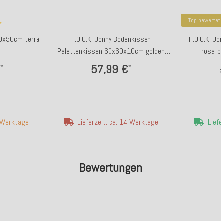
Top bewertet
50x50cm terra
H.O.C.K. Jonny Bodenkissen
H.O.C.K. 
o
Palettenkissen 60x60x10cm golden
rosa-p
cognac schmaler Cord
€
57,99 €
*
*
7 Werktage
Lieferzeit: ca. 14 Werktage
Lief
Bewertungen