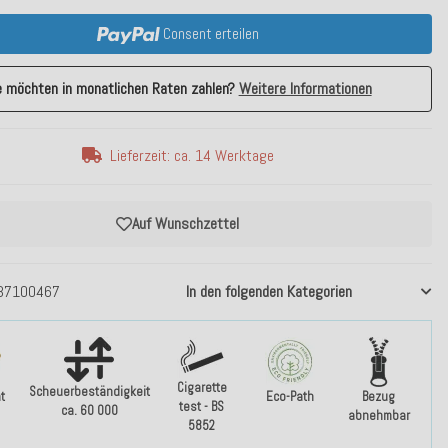
Consent erteilen
e möchten in monatlichen Raten zahlen?
Weitere Informationen
Lieferzeit: ca. 14 Werktage
Auf Wunschzettel
37100467
In den folgenden Kategorien
Cigarette
Scheuerbeständigkeit
t
Eco-Path
Bezug
test - BS
ca. 60 000
abnehmbar
5852