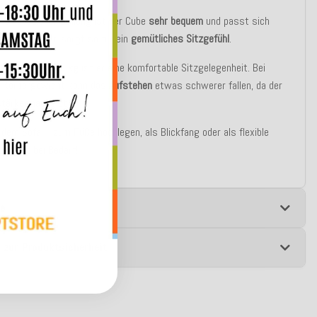
ner speziellen Füllung ist der Cube
sehr bequem
und passt sich
erform an
und sorgt so für ein
gemütliches Sitzgefühl
.
sonen
bis ca. 70 kg
ist er eine komfortable Sitzgelegenheit. Bei
 Körpergewicht kann das
Aufstehen
etwas schwerer fallen, da der
tärker nachgibt.
r dem Sofa – zum Füße hochlegen, als Blickfang oder als flexible
genheit bei Bedarf!
e
 zur Produktsicherheit