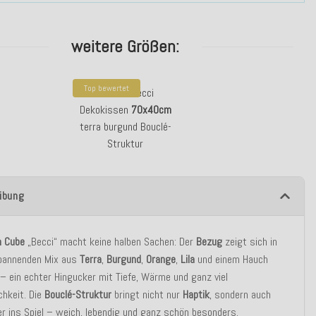
weitere Größen:
Top bewertet
H.O.C.K. Becci
Dekokissen
70x40cm
terra burgund Bouclé-
Struktur
ibung
n
Cube
„Becci“ macht keine halben Sachen: Der
Bezug
zeigt sich in
pannenden Mix aus
Terra
,
Burgund
,
Orange
,
Lila
und einem Hauch
– ein echter Hingucker mit Tiefe, Wärme und ganz viel
chkeit. Die
Bouclé-Struktur
bringt nicht nur
Haptik
, sondern auch
r ins Spiel – weich, lebendig und ganz schön besonders.