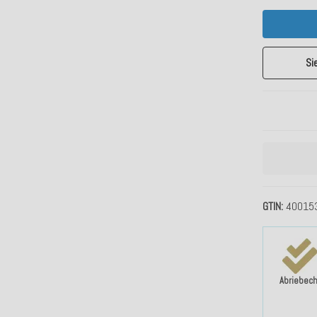
Si
GTIN
40015
Abriebech