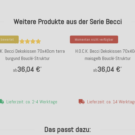
Weitere Produkte aus der Serie Becci
 bewertet
Momentan nicht verfügbar
.K. Becci Dekokissen 70x40cm terra
H.O.C.K. Becci Dekokissen 70x4
burgund Bouclé-Struktur
maisgelb Bouclé-Struktur
36,04 €
36,04 €
*
*
ab
ab
Lieferzeit: ca. 2-4 Werktage
Lieferzeit: ca. 14 Werktag
Das passt dazu: