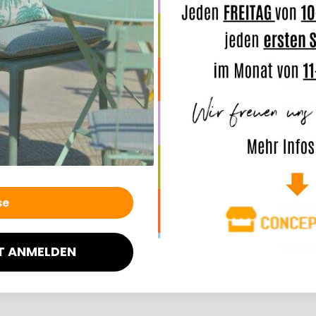
Dank sei
der
Körp
Für Per
höherem
Hocker s
Ideal vo
Sitzgele
Merkmal
Angaben
T ANMELDEN