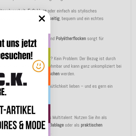
itzgelegenheit
,
Fußablage
oder einfach als stylisches
essoire
– der
Cube
ist
vielseitig
, bequem und ein echtes
nt-Stück.
ung
aus
Styroporkügelchen
und
Polyätherflocken
sorgt für
men Sitzkomfort.
n mal ein Fleck draufkommt? Kein Problem: Der Bezug ist durch
deckten
Reißverschluss
abnehmbar und kann ganz unkompliziert bei
 der Waschmaschine
gewaschen
werden.
, die Farbe, Struktur und Gemütlichkeit lieben – und es gern ein
n anders mögen.
r Tipp für Sie:
n Cube-Hocker
ist ein echtes Multitalent: Nutzen Sie ihn als
es
Deko-Objekt
, bequeme
Fußablage
oder als
praktischen
hocker
, wenn Gäste kommen.