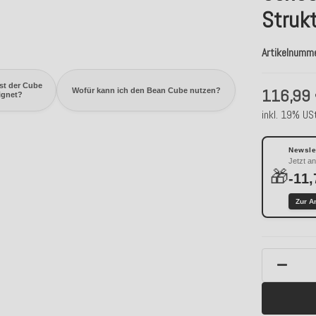
Struk
Artikelnumm
st der Cube
116,99
Wofür kann ich den Bean Cube nutzen?
ignet?
inkl. 19% USt
Newslet
Jetzt a
🎁
-11,
Zur A