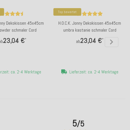
Top bewertet
Jonny Dekokissen 45x45cm
H.O.C.K. Jonny Dekokissen 45x45cm
owder schmaler Cord
umbra kastanie schmaler Cord
23,04 €
23,04 €
*
*
ab
ab
erzeit: ca. 2-4 Werktage
Lieferzeit: ca. 2-4 Werktage
5
/5