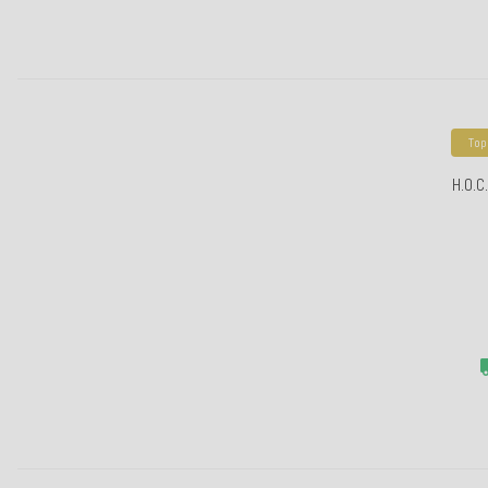
Top
H.O.C