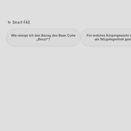
✨ Smart-FAQ
Wie reinige ich den Bezug des Bean Cube
Für welches Körpergewicht i
„Becci“?
als Sitzgelegenheit gee